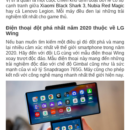
Vị trí á quân là một cuộc chiến khó định đoạt bởi lẽ có sự
cạnh tranh giữa
Xiaomi Black Shark 3
,
Nubia Red Magic
hay cả Lenovo Legion. Mỗi máy đều đen lại những trải
nghiệm tốt nhất cho game thủ.
Điện thoại đột phá nhất năm 2020 thuộc về LG
Wing
Nếu bạn muốn tìm kiếm một điều gì đó đột phá và mang
lại nhiều cảm xúc nhất về thế giới smartphone trong năm
2020. Hãy đến với đội LG cùng với mẫu điện thoại Wing
xoay trượt độc đáo. Mẫu điện thoại này mang đến những
trải nghiệm độc đáo với chế độ Gimbal cũng như là sức
mạnh của vi xử lý Snapdragon 765G. Máy cũng cho phép
kết nối với công nghệ mạng nhanh nhất thế giới hiện nay.