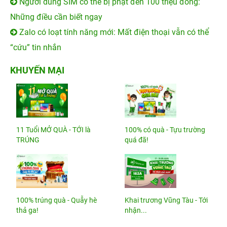
Người dùng SIM có thể bị phạt đến 100 triệu đồng:
Những điều cần biết ngay
Zalo có loạt tính năng mới: Mất điện thoại vẫn có thể
“cứu” tin nhắn
KHUYẾN MẠI
11 Tuổi MỞ QUÀ - TỚI là
100% có quà - Tựu trường
TRÚNG
quá đã!
100% trúng quà - Quẫy hè
Khai trương Vũng Tàu - Tới
thả ga!
nhận...