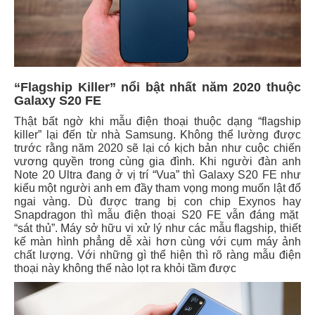
“Flagship Killer” nổi bật nhất năm 2020 thuộc
Galaxy S20 FE
Thật bất ngờ khi mẫu điện thoại thuộc dạng “flagship
killer” lại đến từ nhà Samsung. Không thể lường được
trước rằng năm 2020 sẽ lại có kịch bản như cuộc chiến
vương quyền trong cùng gia đình. Khi người đàn anh
Note 20 Ultra đang ở vị trí “Vua” thì Galaxy S20 FE như
kiểu một người anh em đầy tham vọng mong muốn lật đổ
ngai vàng. Dù được trang bị con chip Exynos hay
Snapdragon thì mẫu điện thoại S20 FE vẫn đáng mặt
“sát thủ”. Máy sở hữu vi xử lý như các mẫu flagship, thiết
kế màn hình phẳng dễ xài hơn cùng với cụm máy ảnh
chất lượng. Với những gì thể hiện thì rõ ràng mẫu điện
thoại này không thể nào lọt ra khỏi tầm được