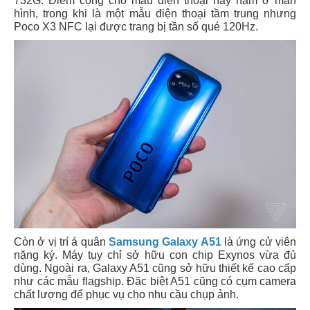
732G. Điểm cộng cho mẫu điện thoại này nằm ở màn
hình, trong khi là một mẫu điện thoại tầm trung nhưng
Poco X3 NFC lại được trang bị tần số qué 120Hz.
Còn ở vị trí á quân
Samsung Galaxy A51
là ứng cử viên
nặng ký. Máy tuy chỉ sở hữu con chip Exynos vừa đủ
dùng. Ngoài ra, Galaxy A51 cũng sở hữu thiết kế cao cấp
như các mẫu flagship. Đặc biệt A51 cũng có cụm camera
chất lượng để phục vụ cho nhu cầu chụp ảnh.