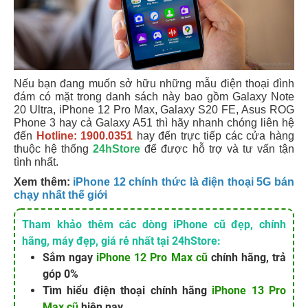
Nếu bạn đang muốn sở hữu những mẫu điện thoại đình
đám có mặt trong danh sách này bao gồm Galaxy Note
20 Ultra, iPhone 12 Pro Max, Galaxy S20 FE, Asus ROG
Phone 3 hay cả Galaxy A51 thì hãy nhanh chóng liên hệ
đến
Hotline: 1900.0351
hay đến trực tiếp các cửa hàng
thuộc hệ thống
24hStore
để được hỗ trợ và tư vấn tận
tình nhất.
Xem thêm:
iPhone 12 chính thức là điện thoại 5G bán
chạy nhất thế giới
Tham khảo thêm các dòng iPhone cũ đẹp, chính
hãng, máy đẹp, giá rẻ nhất tại 24hStore:
Sắm ngay
iPhone 12 Pro Max cũ
chính hãng, trả
góp 0%
Tìm hiểu điện thoại chính hãng
iPhone 13 Pro
Max cũ
hiện nay