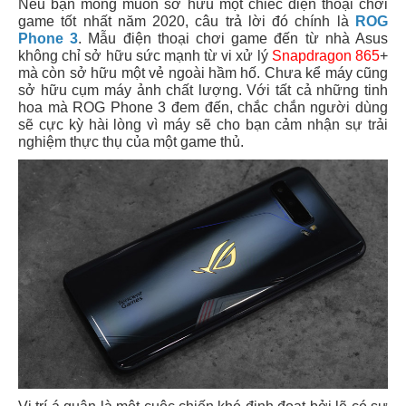
Nếu bạn mong muốn sở hữu một chiếc điện thoại chơi
game tốt nhất năm 2020, câu trả lời đó chính là
ROG
Phone 3
. Mẫu điện thoại chơi game đến từ nhà Asus
không chỉ sở hữu sức mạnh từ vi xử lý
Snapdragon 865
+
mà còn sở hữu một vẻ ngoài hầm hố. Chưa kể máy cũng
sở hữu cụm máy ảnh chất lượng. Với tất cả những tinh
hoa mà ROG Phone 3 đem đến, chắc chắn người dùng
sẽ cực kỳ hài lòng vì máy sẽ cho bạn cảm nhận sự trải
nghiệm thực thụ của một game thủ.