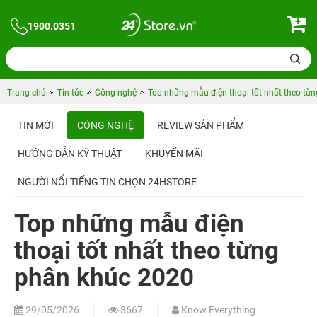
1900.0351
Trang chủ
Tin tức
Công nghệ
Top những mẫu điện thoại tốt nhất theo từ
TIN MỚI
CÔNG NGHỆ
REVIEW SẢN PHẨM
HƯỚNG DẪN KỸ THUẬT
KHUYẾN MÃI
NGƯỜI NỔI TIẾNG TIN CHỌN 24HSTORE
Top những mẫu điện
thoại tốt nhất theo từng
phân khúc 2020
29/05/2026
3667
Know Everything