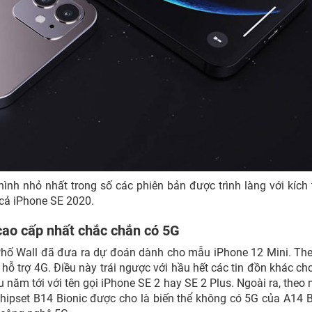
nh nhỏ nhất trong số các phiên bản được trình làng với kích
n cả iPhone SE 2020.
 cao cấp nhất chắc chắn có 5G
Phố Wall đã đưa ra dự đoán dành cho mẫu iPhone 12 Mini. Th
 hỗ trợ 4G. Điều này trái ngược với hầu hết các tin đồn khác ch
 năm tới với tên gọi iPhone SE 2 hay SE 2 Plus. Ngoài ra, theo
 chipset B14 Bionic được cho là biến thể không có 5G của A14 B