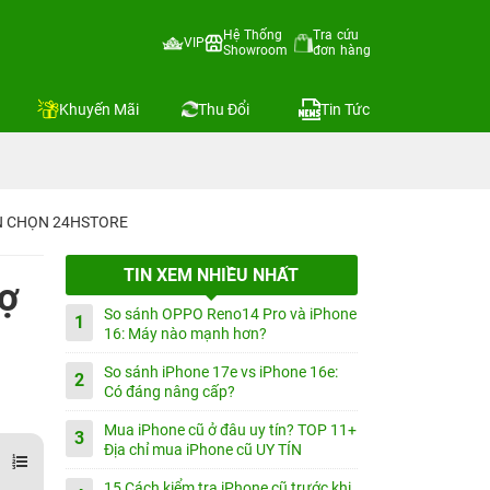
Hệ Thống
Tra cứu
VIP
Showroom
đơn hàng
Khuyến Mãi
Thu Đổi
Tin Tức
IN CHỌN 24HSTORE
TIN XEM NHIỀU NHẤT
rợ
So sánh OPPO Reno14 Pro và iPhone
1
16: Máy nào mạnh hơn?
So sánh iPhone 17e vs iPhone 16e:
2
Có đáng nâng cấp?
Mua iPhone cũ ở đâu uy tín? TOP 11+
3
Địa chỉ mua iPhone cũ UY TÍN
15 Cách kiểm tra iPhone cũ trước khi