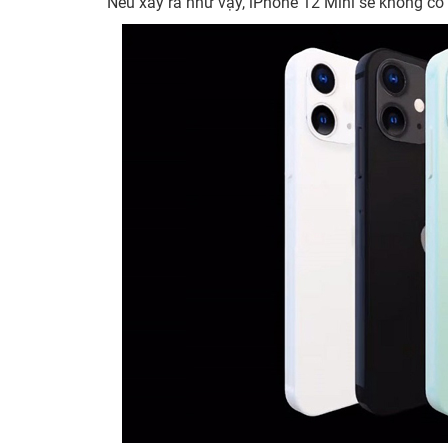
Nếu xảy ra như vậy, iPhone 12 Mini sẽ không có