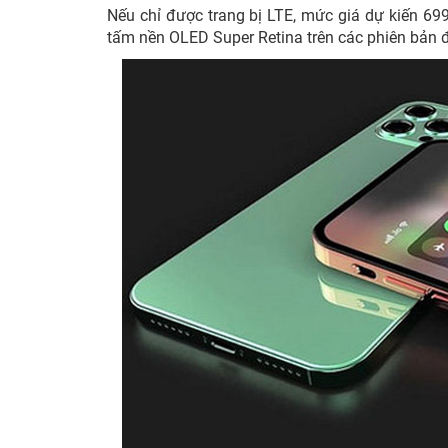
Nếu chỉ được trang bị LTE, mức giá dự kiến 699
tấm nền OLED Super Retina trên các phiên bản 