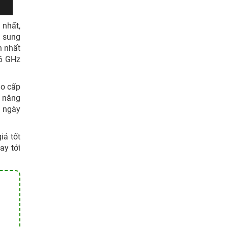
 nhất,
ổ sung
h nhất
-6 GHz
ao cấp
ả năng
o ngày
iá tốt
ay tới