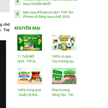
4
mua CHUẨN NHẤT
Nên mua iPhone cũ nào? TOP 20+
5
iPhone cũ đáng mua nhất 2026
ng chờ
KHUYẾN MẠI
G. Tuy
11 Tuổi MỞ
100% có quà -
QUÀ - TỚI là
Tựu trường quá
TRÚNG
đã!
100% trúng quà
Khai trương
- Quẫy hè thả
Vũng Tàu - Tới
ga!
nhận...