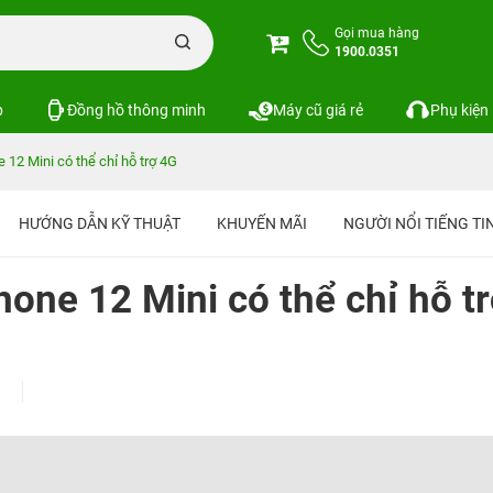
Gọi mua hàng
1900.0351
p
Đồng hồ thông minh
Máy cũ giá rẻ
Phụ kiện
 12 Mini có thể chỉ hỗ trợ 4G
HƯỚNG DẪN KỸ THUẬT
KHUYẾN MÃI
NGƯỜI NỔI TIẾNG T
hone 12 Mini có thể chỉ hỗ t