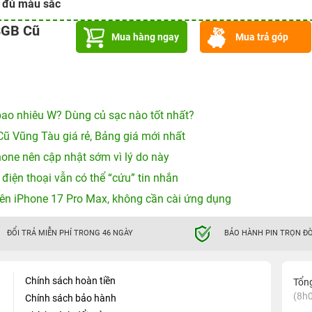
y đủ màu sắc
8GB Cũ
Mua hàng ngay
Mua trả góp
ao nhiêu W? Dùng củ sạc nào tốt nhất?
Cũ Vũng Tàu giá rẻ, Bảng giá mới nhất
hone nên cập nhật sớm vì lý do này
 điện thoại vẫn có thể “cứu” tin nhắn
ên iPhone 17 Pro Max, không cần cài ứng dụng
ĐỔI TRẢ MIỄN PHÍ TRONG 46 NGÀY
BẢO HÀNH PIN TRỌN ĐỜ
Chính sách hoàn tiền
Tổn
(8h0
Chính sách bảo hành