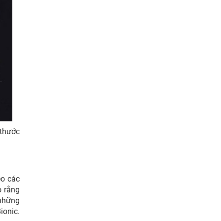
 thước
eo các
o rằng
 những
ionic.