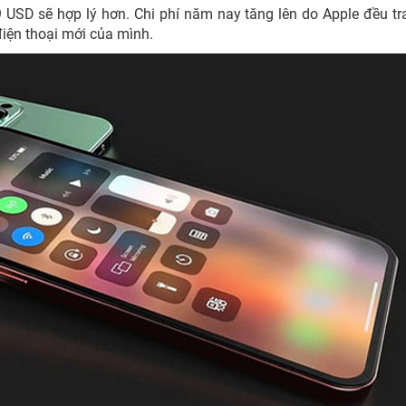
 USD sẽ hợp lý hơn. Chi phí năm nay tăng lên do Apple đều tr
điện thoại mới của mình.