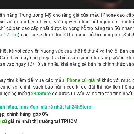
gân hàng Trung ương Mỹ cho rằng giá của mẫu iPhone cao cấp
so với người tiền nhiệm, với nguyên nhân bắt nguồn từ phí b
hỉ có bản cao cấp nhất được kỳ vọng hỗ trợ băng tần 5G nhan
và
12 Pro
) còn lại sẽ dừng lại ở khả năng hỗ trợ băng tần Sub
iết kế với các viền vuông vức của thế hệ thứ 4 và thứ 5. Bản c
 Cảm biến này cho phép đo chiều sâu cũng như tăng cường kh
màn vào ngày 13/10 và nhiều khả năng sẽ bán ra chính thức và
hay tìm kiếm để mua các mẫu
iPhone cũ giá rẻ
khác với mức g
cùng với chính sách bảo hành cực kì ưu đãi thì hãy liên hệ ng
thuộc hệ thống
24hStore
để được tư vấn và hỗ trợ tận tình nhất.
h hãng, máy đẹp, giá rẻ nhất tại 24hStore:
p, chính hãng, góp 0%
B cũ
giá rẻ nhất thị trường tại TPHCM