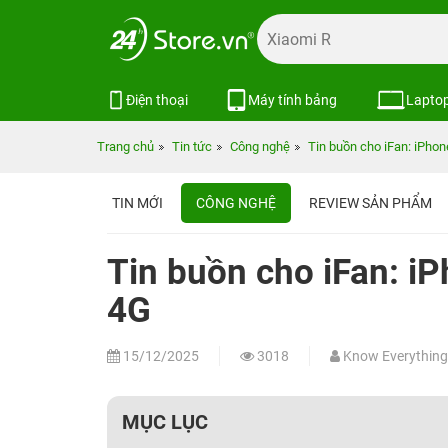
Điện thoại
Máy tính bảng
Lapto
Trang chủ
Tin tức
Công nghệ
Tin buồn cho iFan: iPhone
TIN MỚI
CÔNG NGHỆ
REVIEW SẢN PHẨM
Tin buồn cho iFan: iP
4G
15/12/2025
3018
Know Everything
MỤC LỤC