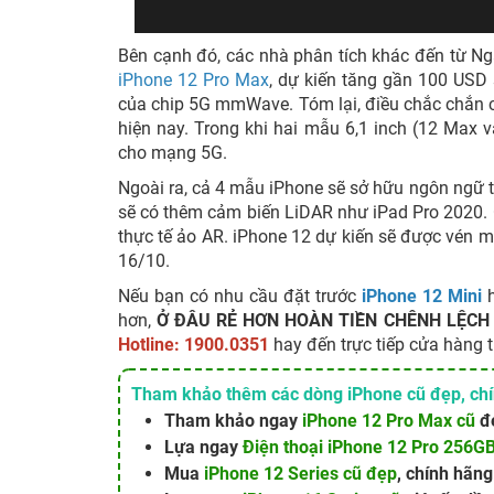
Bên cạnh đó, các nhà phân tích khác đến từ N
iPhone 12 Pro Max
, dự kiến tăng gần 100 USD 
của chip 5G mmWave. Tóm lại, điều chắc chắn c
hiện nay. Trong khi hai mẫu 6,1 inch (12 Max 
cho mạng 5G.
Ngoài ra, cả 4 mẫu iPhone sẽ sở hữu ngôn ngữ th
sẽ có thêm cảm biến LiDAR như iPad Pro 2020.
thực tế ảo AR. iPhone 12 dự kiến sẽ được vén 
16/10.
Nếu bạn có nhu cầu đặt trước
iPhone 12 Mini
hơn,
Ở ĐÂU RẺ HƠN HOÀN TIỀN CHÊNH LỆCH
Hotline: 1900.0351
hay đến trực tiếp cửa hàng 
Tham khảo thêm các dòng iPhone cũ đẹp, chín
Tham khảo ngay
iPhone 12 Pro Max cũ
đẹ
Lựa ngay
Điện thoại iPhone 12 Pro 256G
Mua
iPhone 12 Series cũ đẹp
, chính hãng