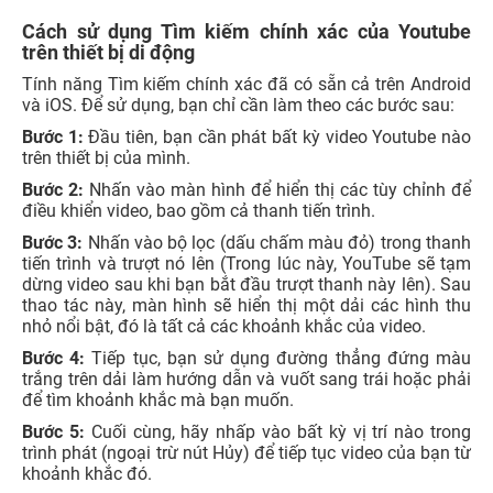
Cách sử dụng Tìm kiếm chính xác của Youtube
trên thiết bị di động
Tính năng Tìm kiếm chính xác đã có sẵn cả trên Android
và iOS. Để sử dụng, bạn chỉ cần làm theo các bước sau:
Bước 1:
Đầu tiên, bạn cần phát bất kỳ video Youtube nào
trên thiết bị của mình.
Bước 2:
Nhấn vào màn hình để hiển thị các tùy chỉnh để
điều khiển video, bao gồm cả thanh tiến trình.
Bước 3:
Nhấn vào bộ lọc (dấu chấm màu đỏ) trong thanh
tiến trình và trượt nó lên (Trong lúc này, YouTube sẽ tạm
dừng video sau khi bạn bắt đầu trượt thanh này lên). Sau
thao tác này, màn hình sẽ hiển thị một dải các hình thu
nhỏ nổi bật, đó là tất cả các khoảnh khắc của video.
Bước 4:
Tiếp tục, bạn sử dụng đường thẳng đứng màu
trắng trên dải làm hướng dẫn và vuốt sang trái hoặc phải
để tìm khoảnh khắc mà bạn muốn.
Bước 5:
Cuối cùng, hãy nhấp vào bất kỳ vị trí nào trong
trình phát (ngoại trừ nút Hủy) để tiếp tục video của bạn từ
khoảnh khắc đó.