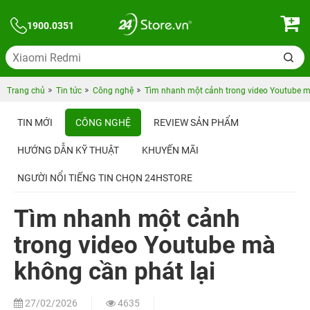
1900.0351
Trang chủ
Tin tức
Công nghệ
Tìm nhanh một cảnh trong video Youtube m
TIN MỚI
CÔNG NGHỆ
REVIEW SẢN PHẨM
HƯỚNG DẪN KỸ THUẬT
KHUYẾN MÃI
NGƯỜI NỔI TIẾNG TIN CHỌN 24HSTORE
Tìm nhanh một cảnh
trong video Youtube mà
không cần phát lại
27/02/2026
4635