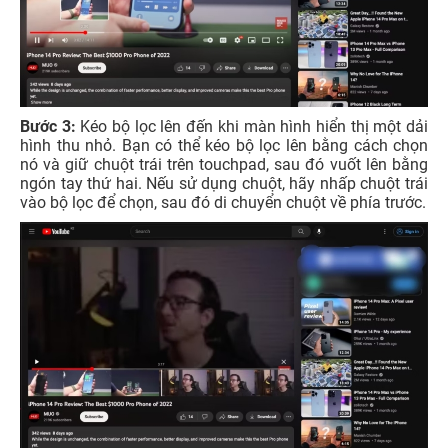
Bước 3:
Kéo bộ lọc lên đến khi màn hình hiển thị một dải
hình thu nhỏ. Bạn có thể kéo bộ lọc lên bằng cách chọn
nó và giữ chuột trái trên touchpad, sau đó vuốt lên bằng
ngón tay thứ hai. Nếu sử dụng chuột, hãy nhấp chuột trái
vào bộ lọc để chọn, sau đó di chuyển chuột về phía trước.