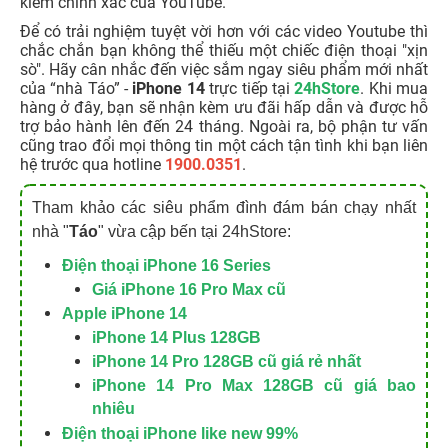
kiếm chính xác của YouTube.
Để có trải nghiệm tuyệt vời hơn với các video Youtube thì
chắc chắn bạn không thể thiếu một chiếc điện thoại "xịn
sò". Hãy cân nhắc đến việc sắm ngay siêu phẩm mới nhất
của “nhà Táo” -
iPhone 14
trực tiếp tại
24hStore
. Khi mua
hàng ở đây, bạn sẽ nhận kèm ưu đãi hấp dẫn và được hỗ
trợ bảo hành lên đến 24 tháng. Ngoài ra, bộ phận tư vấn
cũng trao đổi mọi thông tin một cách tận tình khi bạn liên
hệ trước qua hotline
1900.0351
.
Tham khảo các siêu phẩm đình đám bán chạy nhất
nhà "
Táo
" vừa cập bến tại 24hStore:
Điện thoại iPhone 16 Series
Giá iPhone 16 Pro Max cũ
Apple iPhone 14
iPhone 14 Plus 128GB
iPhone 14 Pro 128GB cũ giá rẻ nhất
iPhone 14 Pro Max 128GB cũ giá bao
nhiêu
Điện thoại iPhone like new 99%