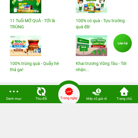
11 Tuổi MỞ QUÀ - TỚI là
100% có quà - Tựu trường
TRÚNG
quá đã!
Liên hệ
100% trúng quà - Quẫy hè
Khai trương Vũng Tàu - Tới
thả ga!
nhận...
VỀ 24HSTORE
Trong ngày
Danh mục
Thu-đổi
Máy cũ giá rẻ
Trang chủ
CHÍNH SÁCH
HỖ TRỢ