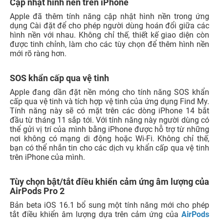
Phần trăm pin trên thanh trạng thái
iOS 16.1 thêm phần trăm pin vào biểu tượng pin trên
trạng thái trên iPhone Xr, iPhone 11, iPhone 12 mini và
iPhone 13 mini cũng như mọi phiên bản tiền nhiệm khác
không được hỗ trợ tính năng này trong iOS 16.
Giao diện ảnh chụp màn hình được thiết kế lại
Khi bạn đóng công cụ chỉnh sửa Ảnh chụp màn hình, có
một giao diện được cập nhật ở góc bên trên phải cung
cấp các tùy chọn để xóa ảnh chụp màn hình, sao chép và
xóa hoặc lưu lại. Bởi menu này từng ở nằm ở dưới cùng
của iPhone khiến bạn khó sử dụng. Vì vậy, cách triển khai
mới này sẽ đẹp hơn và dễ dùng.
Cập nhật thêm chỉ báo về mức sạc pin trên thanh
trạng thái
Apple trong iOS 16 đã thiết kế thêm phần trăm pin vào
biểu tượng pin trên thanh trạng thái trên iPhone có Face
ID . Trong iOS 16.1 beta 2, Apple đã cải thiện tính năng
này để hiển thị chỉ báo trực quan về mức sạc pin. Biểu
tượng pin sẽ thay đổi suốt cả ngày giúp bạn dễ dàng theo