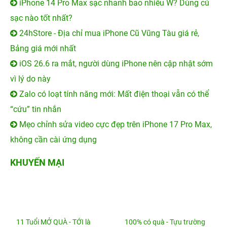
Chiếc điện thoại của bạn đã quá lỗi thời nên không thể
trải nghiệm hệ điều hành iOS 16? Bạn đã sẵn sàng sở
hữu một trong những mẫu smartphone thuộc
dòng
iPhone 14 Series
? Hãy cân nhắc đến việc sắm ngay
sản phẩm trực tiếp tại
24hStore
. Khi mua hàng ở đây,
bạn sẽ nhận kèm ưu đãi hấp dẫn và được hỗ trợ bảo
hành đến 24 tháng. Ngoài ra, bạn có thể liên hệ trước qua
hotline
1900.0351
để bộ phận tư vấn trao đổi mọi thông
tin một cách tận tình.
Tham khảo các siêu phẩm iPhone đình đám bán
chạy nhất 24hStore:
⁜
Apple iPhone 15
iPhone 15 128GB mới đẹp
Giá iPhone 15 Pro Max cũ
⁜
Điện thoại iPhone 14 Series
Apple iPhone 14 Plus 128GB mới