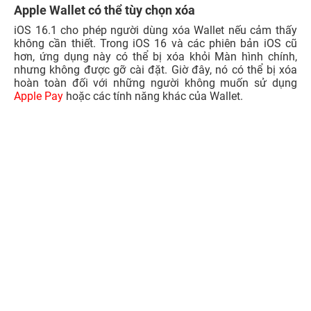
Hỗ trợ Matter
iOS 16.1 hỗ trợ thêm cho chuẩn kết nối nhà thông minh
Matter. Tính năng này cho phép iPhone tương tác với các
thiết bị thông minh của các công ty khác nhau chẳng hạn
như các thiết bị HomeKit , Alexa, Google Assistant…
Công nghệ sạc năng lượng sạch
iOS 16.1 được trang bị thêm nút bật/tắt để kích hoạt tính
năng Sạc năng lượng sạch trong mục cài đặt của phần
pin. Công nghệ này sẽ cố gắng giảm lượng khí thải
carbon của bạn bằng cách sạc có chọn lọc khi có lượng
điện phát thải carbon thấp hơn. Ngoài ra, Apple còn cho
biết iPhone vẫn sẽ đạt mức sạc đầy trước khi bạn cần sử
dụng nó dựa trên thói quen sạc hàng ngày của bạn. Nó sẽ
được bật theo mặc định khi người dùng cập nhật lên iOS
16.1.