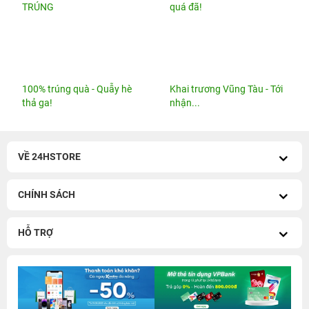
iPhone 14 Pro 128GB cũ chính hãng
Điện thoại iPhone 14 Pro Max cũ
⁜
Điện thoại Apple iPhone Pro Max cũ chính
hãng VN/A
Giá iPhone 13 Pro Max cũ
iPhone 11 Pro Max cũ giá rẻ
iPhone 16 Pro Max 256GB Cũ
chính hãng
23.490.000 đ
Mua hàng ngay
Mua trả góp
iPhone 14 Pro Max sạc nhanh bao nhiêu W? Dùng củ
sạc nào tốt nhất?
24hStore - Địa chỉ mua iPhone Cũ Vũng Tàu giá rẻ,
Bảng giá mới nhất
iOS 26.6 ra mắt, người dùng iPhone nên cập nhật sớm