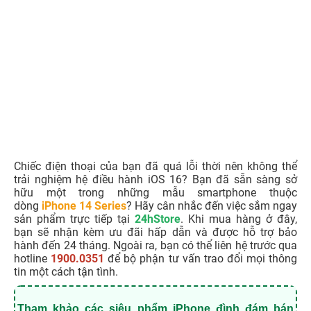
SOS khẩn cấp qua vệ tinh
Apple đang dần đặt nền móng cho tính năng SOS khẩn
cấp qua vệ tinh và tích hợp vệ tinh của ứng dụng Find My.
Tính năng này sẽ có mặt trên các dòng iPhone 14 bắt
đầu từ tháng 11 sắp tới. Với tính năng này người dùng có
thể gửi vị trí của mình bằng ‌iPhone‌ được hỗ trợ từ những
nơi không có mạng di động hoặc Wi-Fi. Không chỉ thế,
bạn có thể nhắn tin cho các dịch vụ khẩn cấp qua vệ tinh
trên ‌iPhone‌ của mình.
Tùy chọn bật/tắt điều khiển cảm ứng âm lượng của
AirPods Pro 2
Bản beta iOS 16.1 bổ sung một tính năng mới cho phép
tắt điều khiển âm lượng dựa trên cảm ứng của
AirPods
Pro 2
.
Tải trước nội dung có trong ứng dụng
Sau khi bạn đã tải xuống ứng dụng từ App Store, đôi khi
sẽ có thêm nội dung để tải xuống lần đầu tiên bạn mở nó,
nếu đó là một ứng dụng có kích thước lớn. Với iOS 16.1,