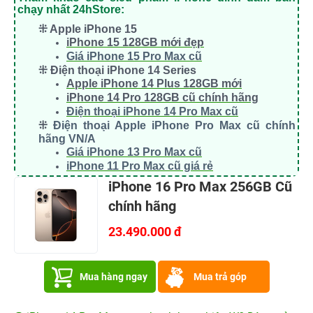
có một nút chuyển đổi để tự động chạy các ứng dụng
mới tải xuống trong nền để tải xuống nội dung trước khi
bạn khởi chạy chúng lần đầu tiên. Tính năng này sẽ được
bật theo mặc định và có thể được tìm thấy trong ứng
dụng Cài đặt trong App Store và nhấn vào phần Nội dung
trong ứng dụng.