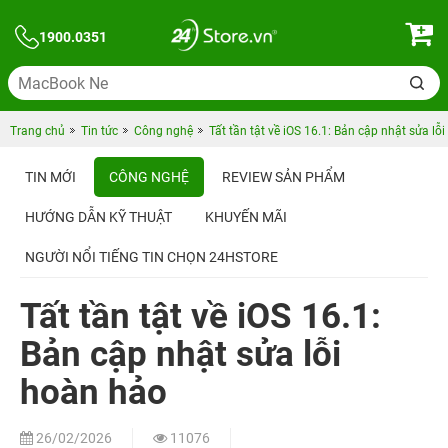
1900.0351
Trang chủ
Tin tức
Công nghệ
Tất tần tật về iOS 16.1: Bản cập nhật sửa lỗ
TIN MỚI
CÔNG NGHỆ
REVIEW SẢN PHẨM
HƯỚNG DẪN KỸ THUẬT
KHUYẾN MÃI
NGƯỜI NỔI TIẾNG TIN CHỌN 24HSTORE
Tất tần tật về iOS 16.1:
Bản cập nhật sửa lỗi
hoàn hảo
26/02/2026
11076