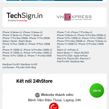
vì lý do này
Zalo có loạt tính năng mới: Mất điện thoại vẫn có thể
“cứu” tin nhắn
Mẹo chỉnh sửa video cực đẹp trên iPhone 17 Pro Max,
không cần cài ứng dụng
KHUYẾN MẠI
11 Tuổi MỞ QUÀ - TỚI là
100% có quà - Tựu trường
TRÚNG
quá đã!
Liên hệ
100% trúng quà - Quẫy hè
Khai trương Vũng Tàu - Tới