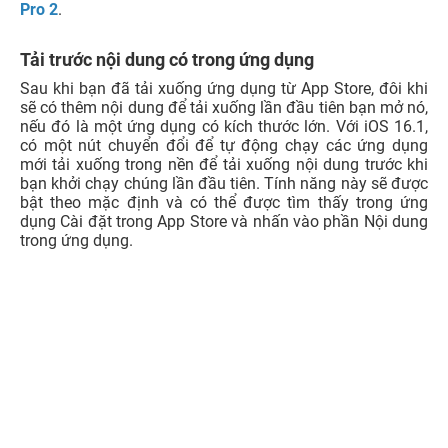
dõi mức sạc. Ở bản cập nhật iOS 16 trước đây, chỉ báo
pin trên thanh trạng thái chỉ hiển thị phần trăm và mức
pin luôn ở mức tĩnh, luôn đầy khiến đôi khi bạn khó xác
định mức sạc của ‌iPhone‌. Không chỉ thế, Apple còn cập
nhật lại phông chữ và tăng kích thước cho biểu tượng
pin.
Hiển thị chỉ báo sạc trên màn hình khóa
Sau khi bạn đặt iPhone của mình ở trạng thái sạc thì màn
hình khóa sẽ hiển thị phần trăm pin ở đầu màn hình trong
vài giây, sau đó nó sẽ thay đổi trở lại tiện ích mà bạn đã
chọn trước đó. Mỗi khi bạn chạm vào màn hình khóa thì
chỉ báo sạc sẽ xuất hiện.
Cập nhật hình nền trên iPhone
Apple đã thêm tính năng cập nhật hình nền trong ứng
dụng Cài đặt để cho phép người dùng hoán đổi giữa các
hình nền với nhau. Không chỉ thế, thiết kế giao diện còn
được tinh chỉnh, làm cho các tùy chọn để thêm hình nền
mới rõ ràng hơn.