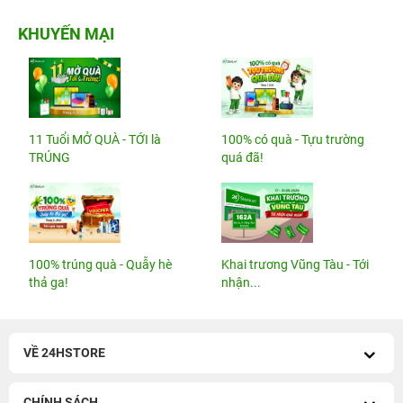
KHUYẾN MẠI
11 Tuổi MỞ QUÀ - TỚI là
100% có quà - Tựu trường
TRÚNG
quá đã!
100% trúng quà - Quẫy hè
Khai trương Vũng Tàu - Tới
thả ga!
nhận...
VỀ 24HSTORE
CHÍNH SÁCH