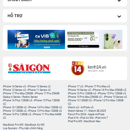
HỖ TRỢ
iPhone 14 Series cũ
-
iPhone 13 Series cũ
iPhone 17 cũ
-
iPhone 17 Pro Max cũ
iPhone 12 Series cũ
-
iPhone 11 Series cũ
iPhone 16 Series cũ
-
iPhone 16 Pro Max 256GB cũ
iPhone 17 Pro Max 256GB
-
iPhone 17 Pro 256GB
iPhone 16 Pro 128GB cũ
-
iPhone 15 Pro 128GB cũ
Galaxy A Series
-
Redmi Series
iPhone 15 Pro Max 256GB cũ
-
iPhone 15 Series cũ
iPhone 16 Plus 128GB cũ
-
iPhone 15 Plus 128GB
iPhone 13 128GB Cũ
-
iPhone 12 Pro Max 128GB
cũ
Cũ
iPhone 16 128GB cũ
-
iPhone 14 Pro Max 128GB cũ
Watch cũ
-
AirPods cũ
iPhone 15 128GB cũ
-
iPhone 13 Pro Max 128GB cũ
Watch Series 11
-
Watch SE 2025
iPhone 14 Pro 128GB cũ
-
iPhone 11 Pro Max 64GB
Pencil Pro 2024
-
Apple AirPods
cũ
iPad A16
-
iPad Air M4
-
iPad mini 7
iPad Pro M5
-
MacBook Neo
MacBook Pro M5
-
MacBook Air M5
Loa Sounarc
-
Phụ kiện chính hãng