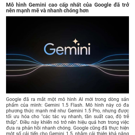
Mô hình Gemini cao cấp nhất của Google đã trở
nên mạnh mẽ và nhanh chóng hơn
Google đã ra mắt một mô hình AI mới trong dòng sản
phẩm của mình: Gemini 1.5 Flash. Mô hình này có đa
phương thức mạnh mẽ như Gemini 1.5 Pro, nhưng được
tối ưu hóa cho "các tác vụ nhanh, tần suất cao, độ trễ
thấp". Điều này khiến nó trở nên hiệu quả hơn trong việc
đưa ra phản hồi nhanh chóng. Google cũng đã thực hiện
một số cải tiến cho Gemini 1.5, nhằm cải thiện khả năng