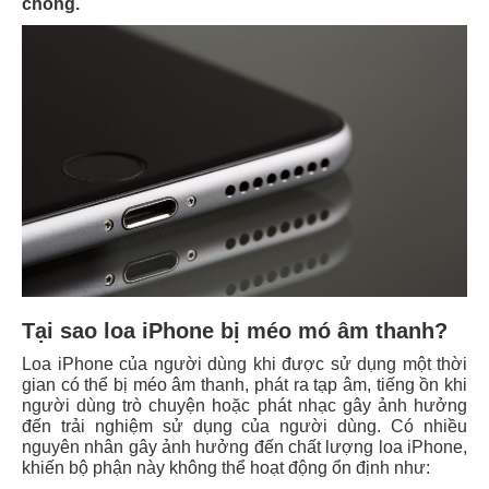
chóng.
Tại sao loa iPhone bị méo mó âm thanh?
Loa iPhone của người dùng khi được sử dụng một thời
gian có thể bị méo âm thanh, phát ra tạp âm, tiếng ồn khi
người dùng trò chuyện hoặc phát nhạc gây ảnh hưởng
đến trải nghiệm sử dụng của người dùng. Có nhiều
nguyên nhân gây ảnh hưởng đến chất lượng loa iPhone,
khiến bộ phận này không thể hoạt động ổn định như: