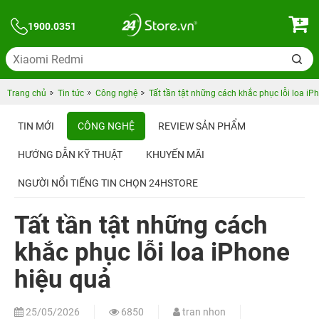
1900.0351
Trang chủ
Tin tức
Công nghệ
Tất tần tật những cách khắc phục lỗi loa iP
TIN MỚI
CÔNG NGHỆ
REVIEW SẢN PHẨM
HƯỚNG DẪN KỸ THUẬT
KHUYẾN MÃI
NGƯỜI NỔI TIẾNG TIN CHỌN 24HSTORE
Tất tần tật những cách
khắc phục lỗi loa iPhone
hiệu quả
25/05/2026
6850
tran nhon