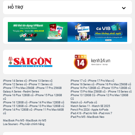
HỖ TRỢ
iPhone 14 Series cũ
-
iPhone 13 Series cũ
iPhone 17 cũ
-
iPhone 17 Pro Max cũ
iPhone 12 Series cũ
-
iPhone 11 Series cũ
iPhone 16 Series cũ
-
iPhone 16 Pro Max 256GB cũ
iPhone 17 Pro Max 256GB
-
iPhone 17 Pro 256GB
iPhone 16 Pro 128GB cũ
-
iPhone 15 Pro 128GB cũ
Galaxy A Series
-
Redmi Series
iPhone 15 Pro Max 256GB cũ
-
iPhone 15 Series cũ
iPhone 16 Plus 128GB cũ
-
iPhone 15 Plus 128GB
iPhone 13 128GB Cũ
-
iPhone 12 Pro Max 128GB
cũ
Cũ
iPhone 16 128GB cũ
-
iPhone 14 Pro Max 128GB cũ
Watch cũ
-
AirPods cũ
iPhone 15 128GB cũ
-
iPhone 13 Pro Max 128GB cũ
Watch Series 11
-
Watch SE 2025
iPhone 14 Pro 128GB cũ
-
iPhone 11 Pro Max 64GB
Pencil Pro 2024
-
Apple AirPods
cũ
iPad A16
-
iPad Air M4
-
iPad mini 7
iPad Pro M5
-
MacBook Neo
MacBook Pro M5
-
MacBook Air M5
Loa Sounarc
-
Phụ kiện chính hãng