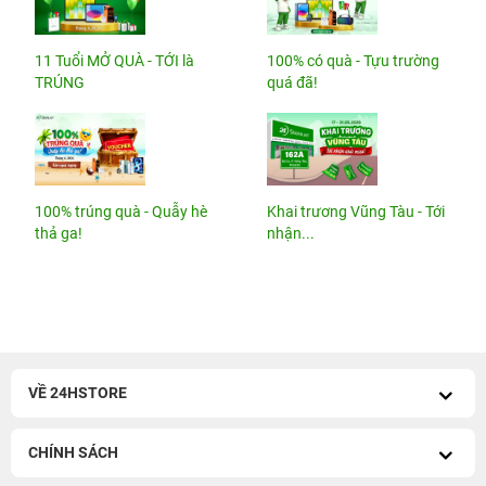
11 Tuổi MỞ QUÀ - TỚI là
100% có quà - Tựu trường
TRÚNG
quá đã!
100% trúng quà - Quẫy hè
Khai trương Vũng Tàu - Tới
thả ga!
nhận...
VỀ 24HSTORE
CHÍNH SÁCH