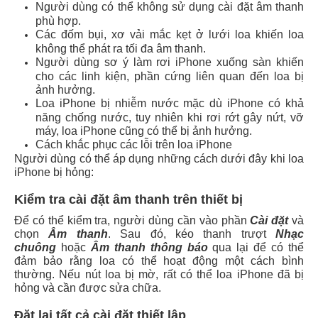
Người dùng có thể không sử dụng cài đặt âm thanh
phù hợp.
Các đốm bụi, xơ vải mắc kẹt ở lưới loa khiến loa
không thể phát ra tối đa âm thanh.
Người dùng sơ ý làm rơi iPhone xuống sàn khiến
cho các linh kiện, phần cứng liên quan đến loa bị
ảnh hưởng.
Loa iPhone bị nhiễm nước mặc dù iPhone có khả
năng chống nước, tuy nhiên khi rơi rớt gây nứt, vỡ
máy, loa iPhone cũng có thể bị ảnh hưởng.
Cách khắc phục các lỗi trên loa iPhone
Người dùng có thể áp dụng những cách dưới đây khi loa
iPhone bị hỏng:
Kiểm tra cài đặt âm thanh trên thiết bị
Để có thể kiểm tra, người dùng cần vào phần
Cài đặt
và
chọn
Âm thanh
. Sau đó, kéo thanh trượt
Nhạc
chuông
hoặc
Âm thanh thông báo
qua lại để có thể
đảm bảo rằng loa có thể hoạt động một cách bình
thường. Nếu nút loa bị mờ, rất có thể loa iPhone đã bị
hỏng và cần được sửa chữa.
Đặt lại tất cả cài đặt thiết lập