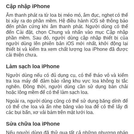
Cập nhập iPhone
Âm thanh phát ra từ loa bị méo mó, âm đục, nghẹt có thể
bị xảy ra do phần mềm. Hệ điều hành iOS sẽ thông báo
đến phần cứng khi âm thanh phát. Người dùng có thể
đến Cài đặt, chọn Chung và nhấn vào mục Cập nhập
phần mềm. Sau đó, người dùng cập nhập thiết bị của
người dùng lên phiên bản iOS mới nhất, khởi động lại
thiết bị và kiểm tra xem chất lượng loa iPhone đã được
cải thiện chưa.
Làm sạch loa iPhone
Người dùng nếu có đủ dụng cụ, có thể tháo vỏ và kiểm
tra loa máy để đảm bảo rằng khu vực loa không bị tắc
nghẽn. Đồng thời, người dùng cần sử dụng bàn chải
hoặc lông mềm để có thể làm sạch loa.
Ngoài ra, người dùng cũng có thể sử dụng băng dính để
có thể che loa và ấn nhẹ băng vào loa để có thể lấy đi
các bụi bẩn, xơ vải bám trên mặt lưới loa.
Sửa chữa loa iPhone
Nếu người dùng đã thử qua tất cả những phương pháp