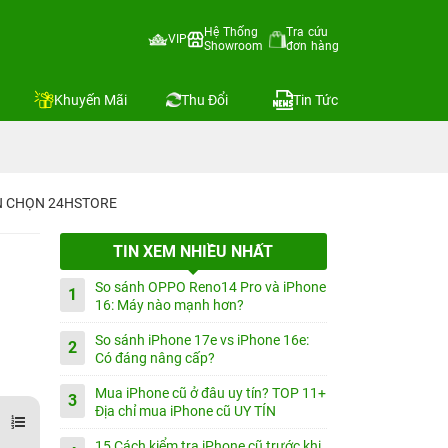
Hệ Thống
Tra cứu
VIP
Showroom
đơn hàng
Khuyến Mãi
Thu Đổi
Tin Tức
IN CHỌN 24HSTORE
TIN XEM NHIỀU NHẤT
So sánh OPPO Reno14 Pro và iPhone
1
16: Máy nào mạnh hơn?
So sánh iPhone 17e vs iPhone 16e:
2
Có đáng nâng cấp?
Mua iPhone cũ ở đâu uy tín? TOP 11+
3
Địa chỉ mua iPhone cũ UY TÍN
15 Cách kiểm tra iPhone cũ trước khi