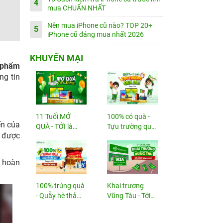
4
mua CHUẨN NHẤT
Nên mua iPhone cũ nào? TOP 20+
5
iPhone cũ đáng mua nhất 2026
KHUYẾN MẠI
n phẩm
ng tin
11 Tuổi MỞ
100% có quà -
ến của
QUÀ - TỚI là
Tựu trường quá
ẽ được
TRÚNG
đã!
c hoàn
100% trúng quà
Khai trương
- Quẫy hè thả
Vũng Tàu - Tới
ga!
nhận...