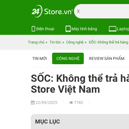
Điện thoại
Máy tính bảng
Lapto
Trang chủ
Tin tức
Công nghệ
SỐC: Không thể trả hàng
TIN MỚI
CÔNG NGHỆ
REVIEW SẢN PHẨM
SỐC: Không thể trả h
Store Việt Nam
22/09/2025
7782
MỤC LỤC