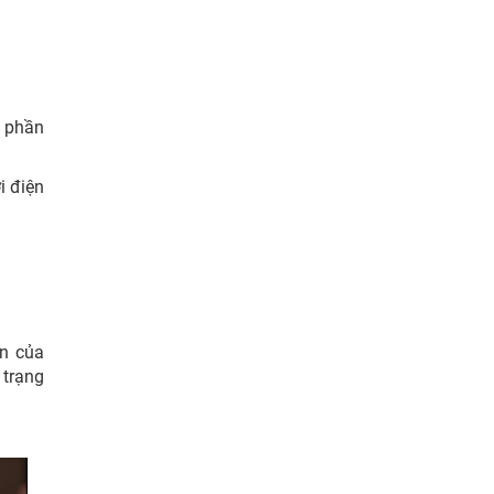
n phần
i điện
ận của
 trạng