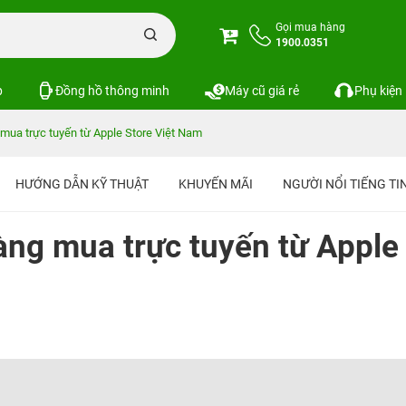
Gọi mua hàng
1900.0351
p
Đồng hồ thông minh
Máy cũ giá rẻ
Phụ kiện
 mua trực tuyến từ Apple Store Việt Nam
HƯỚNG DẪN KỸ THUẬT
KHUYẾN MÃI
NGƯỜI NỔI TIẾNG T
àng mua trực tuyến từ Apple