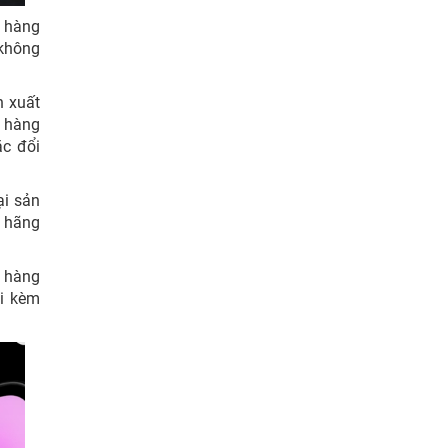
a hàng
 không
n xuất
a hàng
ặc đổi
ại sản
, hãng
a hàng
đi kèm