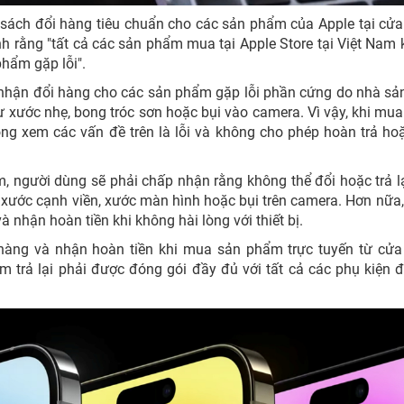
h sách đổi hàng tiêu chuẩn cho các sản phẩm của Apple tại cử
nh rằng "tất cả các sản phẩm mua tại Apple Store tại Việt Nam
phẩm gặp lỗi".
p nhận đổi hàng cho các sản phẩm gặp lỗi phần cứng do nhà sả
 xước nhẹ, bong tróc sơn hoặc bụi vào camera. Vì vậy, khi mu
ông xem các vấn đề trên là lỗi và không cho phép hoàn trả ho
m, người dùng sẽ phải chấp nhận rằng không thể đổi hoặc trả l
 xước cạnh viền, xước màn hình hoặc bụi trên camera. Hơn nữa
 nhận hoàn tiền khi không hài lòng với thiết bị.
 hàng và nhận hoàn tiền khi mua sản phẩm trực tuyến từ cử
 trả lại phải được đóng gói đầy đủ với tất cả các phụ kiện 