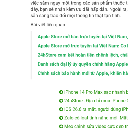
việc sắm ngay một trong các sản phẩm thuộc 
đây, bạn sẽ nhận kèm ưu đãi hấp dẫn. Ngoài ra, 
sẵn sàng trao đổi mọi thông tin thật tận tình.
Bài viết liên quan:
Apple Store mở bán trực tuyến tại Việt Na
Apple Store mở trực tuyến tại Việt Nam: Cơ h
24hStore cam kết hoàn tiền chênh lệch, chấ
Danh sách đại lý ủy quyền chính hãng Apple
Chính sách bảo hành mới từ Apple, khiến h
iPhone 14 Pro Max sạc nhanh b
24hStore - Địa chỉ mua iPhone 
iOS 26.6 ra mắt, người dùng iP
Zalo có loạt tính năng mới: Mất
Mẹo chỉnh sửa video cực đẹp tr