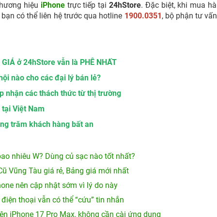
thương hiệu
iPhone
trực tiếp tại
24hStore
. Đặc biệt, khi mua hà
bạn có thể liên hệ trước qua hotline
1900.0351
, bộ phận tư vấ
m, GIÁ ở 24hStore vẫn là PHÊ NHẤT
ội nào cho các đại lý bán lẻ?
p nhận các thách thức từ thị trường
 tại Việt Nam
àng trăm khách hàng bất an
ao nhiêu W? Dùng củ sạc nào tốt nhất?
Cũ Vũng Tàu giá rẻ, Bảng giá mới nhất
hone nên cập nhật sớm vì lý do này
 điện thoại vẫn có thể “cứu” tin nhắn
ên iPhone 17 Pro Max, không cần cài ứng dụng