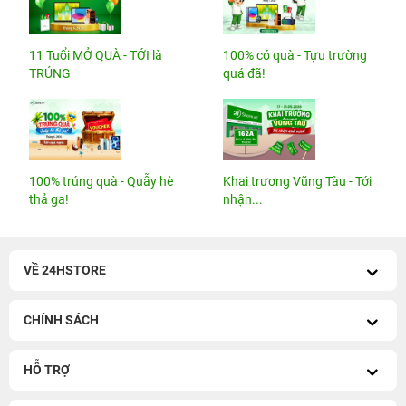
11 Tuổi MỞ QUÀ - TỚI là
100% có quà - Tựu trường
TRÚNG
quá đã!
100% trúng quà - Quẫy hè
Khai trương Vũng Tàu - Tới
thả ga!
nhận...
VỀ 24HSTORE
CHÍNH SÁCH
HỖ TRỢ