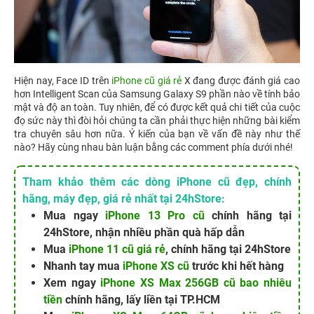
Hiện nay, Face ID trên
iPhone cũ giá rẻ
X đang được đánh giá cao
hơn Intelligent Scan của Samsung Galaxy S9 phần nào về tính bảo
mật và độ an toàn. Tuy nhiên, để có được kết quả chi tiết của cuộc
đọ sức này thì đòi hỏi chúng ta cần phải thực hiện những bài kiểm
tra chuyên sâu hơn nữa. Ý kiến của bạn về vấn đề này như thế
nào? Hãy cùng nhau bàn luận bằng các comment phía dưới nhé!
Tham khảo thêm các dòng iPhone cũ đẹp, chính
hãng, máy đẹp, giá rẻ nhất tại 24hStore:
Mua ngay
iPhone 13 Pro cũ
chính hãng tại
24hStore, nhận nhiều phần quà hấp dẫn
Mua
iPhone 11 cũ giá rẻ
, chính hãng tại 24hStore
Nhanh tay mua
iPhone XS cũ
trước khi hết hàng
Xem ngay
iPhone XS Max 256GB cũ bao nhiêu
tiền
chính hãng, lấy liền tại TP.HCM