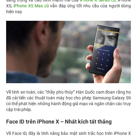
sang trọng và cấu hình mạnh mẽ của
iPhone X Series cũ
, iPhone
XS,
iPhone XS Max cũ
vẫn đáp ứng tốt nhu cầu của người dùng
hiện nay.
Về tính an toàn, các “thầy phù thủy” Hàn Quốc cam đoan rằng họ
đã cải tiến các thuật toán máy học cho phép Samsung Galaxy S9
có thể phát hiện những hành động giả mạo và ngăn chặn các truy
cập trái phép.
Face ID trên iPhone X – Nhất kích tất thắng
Về Face ID, đây là tính năng bảo mật sinh trắc học trên iPhone X