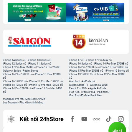
iPhone 14 Series cũ
-
iPhone 13 Series cũ
iPhone 17 cũ
-
iPhone 17 Pro Max cũ
iPhone 12 Series cũ
-
iPhone 11 Series cũ
iPhone 16 Series cũ
-
iPhone 16 Pro Max 256GB cũ
iPhone 17 Pro Max 256GB
-
iPhone 17 Pro 256GB
iPhone 16 Pro 128GB cũ
-
iPhone 15 Pro 128GB cũ
Galaxy A Series
-
Redmi Series
iPhone 15 Pro Max 256GB cũ
-
iPhone 15 Series cũ
iPhone 16 Plus 128GB cũ
-
iPhone 15 Plus 128GB
iPhone 13 128GB Cũ
-
iPhone 12 Pro Max 128GB
cũ
Cũ
iPhone 16 128GB cũ
-
iPhone 14 Pro Max 128GB cũ
Watch cũ
-
AirPods cũ
iPhone 15 128GB cũ
-
iPhone 13 Pro Max 128GB cũ
Watch Series 11
-
Watch SE 2025
iPhone 14 Pro 128GB cũ
-
iPhone 11 Pro Max 64GB
Pencil Pro 2024
-
Apple AirPods
cũ
iPad A16
-
iPad Air M4
-
iPad mini 7
iPad Pro M5
-
MacBook Neo
MacBook Pro M5
-
MacBook Air M5
Loa Sounarc
-
Phụ kiện chính hãng
Kết nối 24hStore
Liên hệ