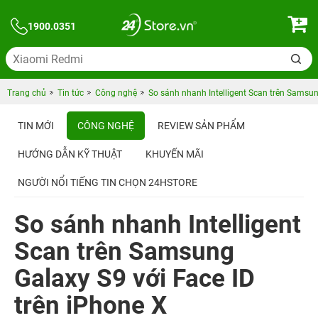
1900.0351
Trang chủ
Tin tức
Công nghệ
So sánh nhanh Intelligent Scan trên Samsun
TIN MỚI
CÔNG NGHỆ
REVIEW SẢN PHẨM
HƯỚNG DẪN KỸ THUẬT
KHUYẾN MÃI
NGƯỜI NỔI TIẾNG TIN CHỌN 24HSTORE
So sánh nhanh Intelligent
Scan trên Samsung
Galaxy S9 với Face ID
trên iPhone X