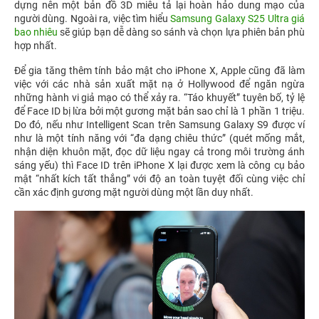
dựng nên một bản đồ 3D miêu tả lại hoàn hảo dung mạo của
người dùng. Ngoài ra, việc tìm hiểu
Samsung Galaxy S25 Ultra giá
bao nhiêu
sẽ giúp bạn dễ dàng so sánh và chọn lựa phiên bản phù
hợp nhất.
Để gia tăng thêm tính bảo mật cho iPhone X, Apple cũng đã làm
việc với các nhà sản xuất mặt nạ ở Hollywood để ngăn ngừa
những hành vi giả mạo có thể xảy ra. “Táo khuyết” tuyên bố, tỷ lệ
để Face ID bị lừa bởi một gương mặt bản sao chỉ là 1 phần 1 triệu.
Do đó, nếu như Intelligent Scan trên Samsung Galaxy S9 được ví
như là một tính năng với “đa dạng chiêu thức” (quét mống mắt,
nhận diện khuôn mặt, đọc dữ liệu ngay cả trong môi trường ánh
sáng yếu) thì Face ID trên iPhone X lại được xem là công cụ bảo
mật “nhất kích tất thắng” với độ an toàn tuyệt đối cùng việc chỉ
cần xác định gương mặt người dùng một lần duy nhất.