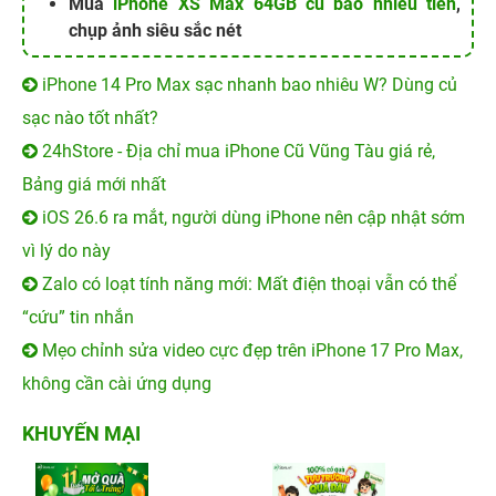
Mua
iPhone XS Max 64GB cũ bao nhiêu tiền
,
chụp ảnh siêu sắc nét
iPhone 14 Pro Max sạc nhanh bao nhiêu W? Dùng củ
sạc nào tốt nhất?
24hStore - Địa chỉ mua iPhone Cũ Vũng Tàu giá rẻ,
Bảng giá mới nhất
iOS 26.6 ra mắt, người dùng iPhone nên cập nhật sớm
vì lý do này
Zalo có loạt tính năng mới: Mất điện thoại vẫn có thể
“cứu” tin nhắn
Mẹo chỉnh sửa video cực đẹp trên iPhone 17 Pro Max,
không cần cài ứng dụng
KHUYẾN MẠI