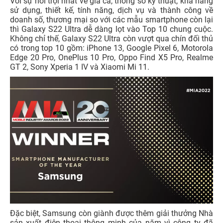
Với sự nổi trội nhất về giá cả, thông số kỹ thuật, khả năng
sử dụng, thiết kế, tính năng, dịch vụ và thành công về
doanh số, thương mại so với các mẫu smartphone còn lại
thì Galaxy S22 Ultra dễ dàng lọt vào Top 10 chung cuộc.
Không chỉ thế, Galaxy S22 Ultra còn vượt qua chín đối thủ
có trong top 10 gồm: iPhone 13, Google Pixel 6, Motorola
Edge 20 Pro, OnePlus 10 Pro, Oppo Find X5 Pro, Realme
GT 2, Sony Xperia 1 IV và Xiaomi Mi 11.
Đặc biệt, Samsung còn giành được thêm giải thưởng Nhà
sản xuất điện thoại thông minh của năm vì công ty đã