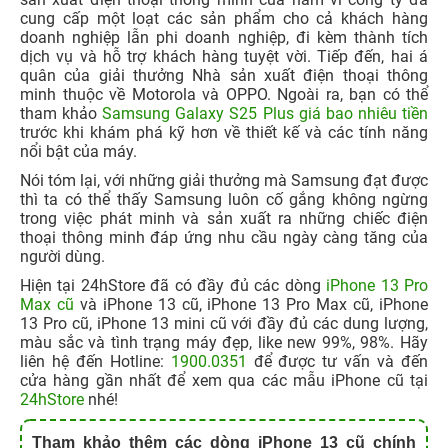
cung cấp một loạt các sản phẩm cho cả khách hàng
doanh nghiệp lẫn phi doanh nghiệp, đi kèm thành tích
dịch vụ và hỗ trợ khách hàng tuyệt vời. Tiếp đến, hai á
quân của giải thưởng Nhà sản xuất điện thoại thông
minh thuộc về Motorola và OPPO. Ngoài ra, bạn có thể
tham khảo
Samsung Galaxy S25 Plus giá bao nhiêu tiền
trước khi khám phá kỹ hơn về thiết kế và các tính năng
nổi bật của máy.
Nói tóm lại, với những giải thưởng mà Samsung đạt được
thì ta có thể thấy Samsung luôn cố gắng không ngừng
trong việc phát minh và sản xuất ra những chiếc điện
thoại thông minh đáp ứng nhu cầu ngày càng tăng của
người dùng.
Hiện tại 24hStore đã có đầy đủ các dòng
iPhone 13 Pro
Max cũ
và iPhone 13 cũ, iPhone 13 Pro Max cũ, iPhone
13 Pro cũ, iPhone 13 mini cũ với đầy đủ các dung lượng,
màu sắc và tình trạng máy đẹp, like new 99%, 98%. Hãy
liên hệ đến Hotline:
1900.0351
để được tư vấn và đến
cửa hàng gần nhất để xem qua các mẫu iPhone cũ tại
24hStore
nhé!
Tham khảo thêm các dòng iPhone 13 cũ chính