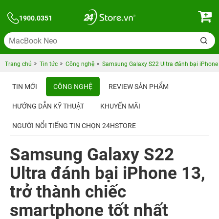
1900.0351
Trang chủ
Tin tức
Công nghệ
Samsung Galaxy S22 Ultra đánh bại iPhone 
TIN MỚI
CÔNG NGHỆ
REVIEW SẢN PHẨM
HƯỚNG DẪN KỸ THUẬT
KHUYẾN MÃI
NGƯỜI NỔI TIẾNG TIN CHỌN 24HSTORE
Samsung Galaxy S22
Ultra đánh bại iPhone 13,
trở thành chiếc
smartphone tốt nhất