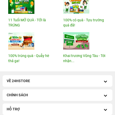
11 Tuổi MỞ QUÀ - TỚI là
100% có quà - Tựu trường
TRÚNG
quá đã!
100% trúng quà - Quẫy hè
Khai trương Vũng Tàu - Tới
thả ga!
nhận...
VỀ 24HSTORE
CHÍNH SÁCH
HỖ TRỢ