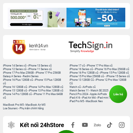
iPhone 14 Series cũ
-
iPhone 13 Series cũ
iPhone 17 cũ
-
iPhone 17 Pro Max cũ
iPhone 12 Series cũ
-
iPhone 11 Series cũ
iPhone 16 Series cũ
-
iPhone 16 Pro Max 256GB cũ
iPhone 17 Pro Max 256GB
-
iPhone 17 Pro 256GB
iPhone 16 Pro 128GB cũ
-
iPhone 15 Pro 128GB cũ
Galaxy A Series
-
Redmi Series
iPhone 15 Pro Max 256GB cũ
-
iPhone 15 Series cũ
iPhone 16 Plus 128GB cũ
-
iPhone 15 Plus 128GB
iPhone 13 128GB Cũ
-
iPhone 12 Pro Max 128GB
cũ
Cũ
iPhone 16 128GB cũ
-
iPhone 14 Pro Max 128GB cũ
Watch cũ
-
AirPods cũ
iPhone 15 128GB cũ
-
iPhone 13 Pro Max 128GB cũ
Watch Series 11
-
Watch SE 2025
Liên hệ
iPhone 14 Pro 128GB cũ
-
iPhone 11 Pro Max 64GB
Pencil Pro 2024
-
Apple AirPods
cũ
iPad A16
-
iPad Air M4
-
iPad mini 7
iPad Pro M5
-
MacBook Neo
MacBook Pro M5
-
MacBook Air M5
Loa Sounarc
-
Phụ kiện chính hãng
Kết nối 24hStore