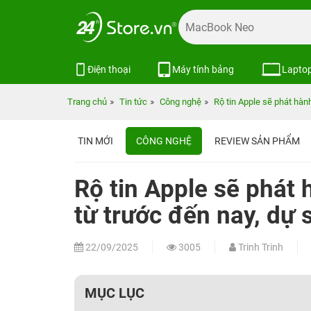
Điện thoại
Máy tính bảng
Lapto
Trang chủ
Tin tức
Công nghệ
Rộ tin Apple sẽ phát hành
TIN MỚI
CÔNG NGHỆ
REVIEW SẢN PHẨM
Rộ tin Apple sẽ phát h
từ trước đến nay, dự 
22/09/2025
3005
Trinh Trinh
MỤC LỤC