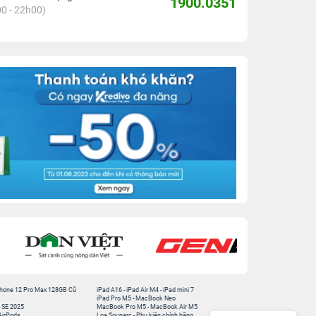
1900.0351
0 - 22h00)
hone 12 Pro Max 128GB Cũ
iPad A16
-
iPad Air M4
-
iPad mini 7
iPad Pro M5
-
MacBook Neo
 SE 2025
MacBook Pro M5
-
MacBook Air M5
AirPods
Loa Sounarc
-
Phụ kiện chính hãng