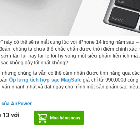
 này có thể sẽ ra mắt cùng lúc với iPhone 14 trong năm sau –
y đoán, chúng ta chưa thể chắc chắn được thời điểm chính xác
ớm tàn lụi nay lại le lói hy vọng một siêu phẩm tiện ích mà
sạc không dây tốt nhất không?
y, nhưng chúng ta vẫn có thể cảm nhận được tính năng qua cá
 bán
Ốp lưng tích hợp sạc MagSafe
giá chỉ từ 990.000đ cùng
 vấn nhanh nhất và đặt ngay cho mình một sản phẩm sạc hiệu
n của AirPower
 13 với
Mua hàng ngay