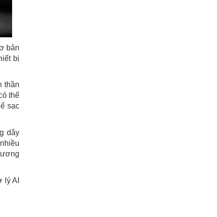
cơ bản
iết bị
h thần
có thể
hể sạc
g dây
 nhiều
 tương
 lý AI