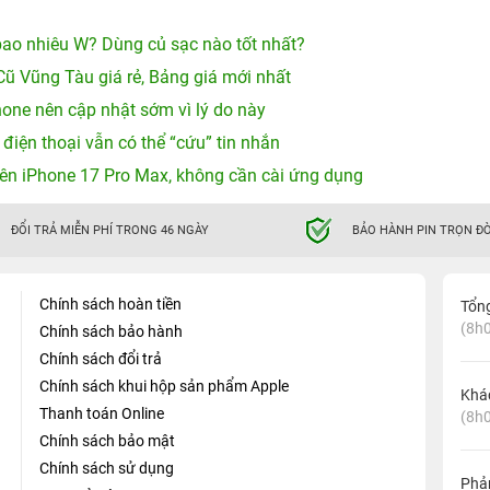
ao nhiêu W? Dùng củ sạc nào tốt nhất?
Cũ Vũng Tàu giá rẻ, Bảng giá mới nhất
hone nên cập nhật sớm vì lý do này
 điện thoại vẫn có thể “cứu” tin nhắn
ên iPhone 17 Pro Max, không cần cài ứng dụng
ĐỔI TRẢ MIỄN PHÍ TRONG 46 NGÀY
BẢO HÀNH PIN TRỌN ĐỜ
Chính sách hoàn tiền
Tổn
(8h0
Chính sách bảo hành
Chính sách đổi trả
Chính sách khui hộp sản phẩm Apple
Khá
Thanh toán Online
(8h0
Chính sách bảo mật
Chính sách sử dụng
Phản