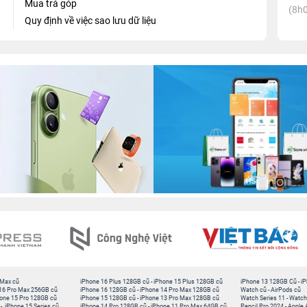
Mua trả góp
(8h0
Quy định về việc sao lưu dữ liệu
 Max cũ
iPhone 16 Plus 128GB cũ
-
iPhone 15 Plus 128GB cũ
iPhone 13 128GB Cũ
-
iP
16 Pro Max 256GB cũ
iPhone 16 128GB cũ
-
iPhone 14 Pro Max 128GB cũ
Watch cũ
-
AirPods cũ
one 15 Pro 128GB cũ
iPhone 15 128GB cũ
-
iPhone 13 Pro Max 128GB cũ
Watch Series 11
-
Watch
-
iPhone 15 Series cũ
iPhone 14 Pro 128GB cũ
-
iPhone 11 Pro Max 64GB cũ
Pencil Pro 2024
-
Apple 