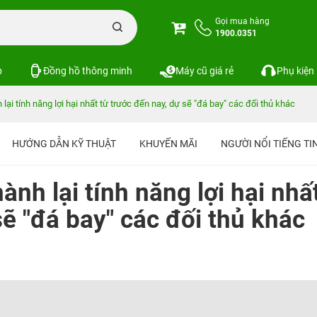
Gọi mua hàng
1900.0351
p
Đồng hồ thông minh
Máy cũ giá rẻ
Phụ kiện
 lại tính năng lợi hại nhất từ trước đến nay, dự sẽ "đá bay" các đối thủ khác
HƯỚNG DẪN KỸ THUẬT
KHUYẾN MÃI
NGƯỜI NỔI TIẾNG T
ành lại tính năng lợi hại nhấ
sẽ "đá bay" các đối thủ khác