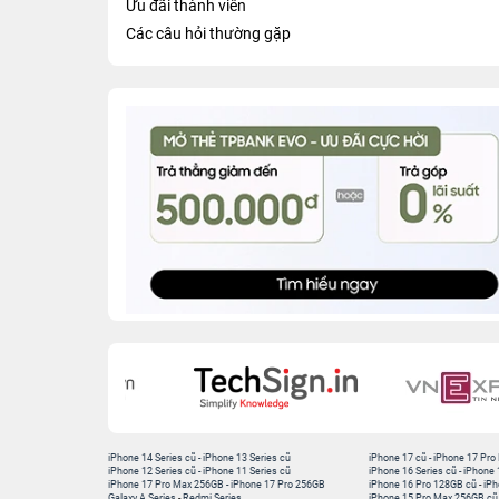
Ưu đãi thành viên
Các câu hỏi thường gặp
iPhone 14 Series cũ
-
iPhone 13 Series cũ
iPhone 17 cũ
-
iPhone 17 Pro
iPhone 12 Series cũ
-
iPhone 11 Series cũ
iPhone 16 Series cũ
-
iPhone 
iPhone 17 Pro Max 256GB
-
iPhone 17 Pro 256GB
iPhone 16 Pro 128GB cũ
-
iPh
Galaxy A Series
-
Redmi Series
iPhone 15 Pro Max 256GB cũ