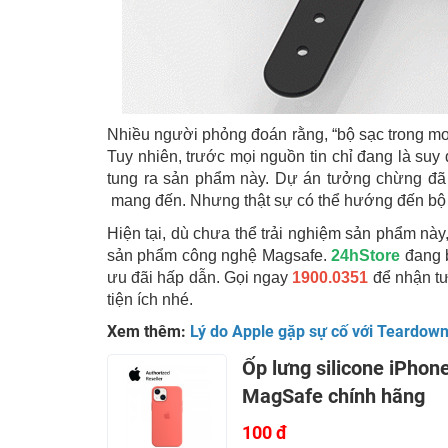
Nhiều người phỏng đoán rằng, “bộ sạc trong mơ”
Tuy nhiên, trước mọi nguồn tin chỉ đang là su
tung ra sản phẩm này. Dự án tưởng chừng đã s
mang đến. Nhưng thật sự có thể hướng đến bộ 
Hiện tại, dù chưa thể trải nghiệm sản phẩm nà
sản phẩm công nghệ Magsafe.
24hStore
đang
ưu đãi hấp dẫn. Gọi ngay
1900.0351
để nhận tư
tiện ích nhé.
Xem thêm:
Lý do Apple gặp sự cố với Teardow
Ốp lưng silicone iPhone
MagSafe chính hãng
100 đ