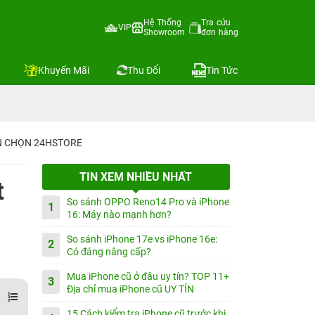
Hệ Thống
Tra cứu
VIP
Showroom
đơn hàng
Khuyến Mãi
Thu Đổi
Tin Tức
IN CHỌN 24HSTORE
TIN XEM NHIỀU NHẤT
t
So sánh OPPO Reno14 Pro và iPhone
1
16: Máy nào mạnh hơn?
So sánh iPhone 17e vs iPhone 16e:
2
Có đáng nâng cấp?
Mua iPhone cũ ở đâu uy tín? TOP 11+
3
Địa chỉ mua iPhone cũ UY TÍN
15 Cách kiểm tra iPhone cũ trước khi