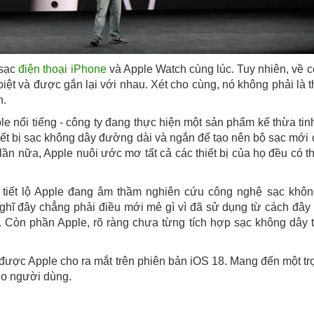
 sạc
điện thoại iPhone
và Apple Watch cùng lúc. Tuy nhiên, về 
ệt và được gắn lại với nhau. Xét cho cùng, nó không phải là th
n.
le nổi tiếng - công ty đang thực hiện một sản phẩm kế thừa tin
ết bị sạc không dây đường dài và ngắn để tạo nên bộ sạc mới 
 lần nữa, Apple nuôi ước mơ tất cả các thiết bị của họ đều có t
 tiết lộ Apple đang âm thầm nghiên cứu công nghệ sạc khôn
ghĩ đây chẳng phải điều mới mẻ gì vì đã sử dụng từ cách đây
 Còn phần Apple, rõ ràng chưa từng tích hợp sạc không dây
ược Apple cho ra mắt trên phiên bản iOS 18. Mang đến một trợ
ho người dùng.