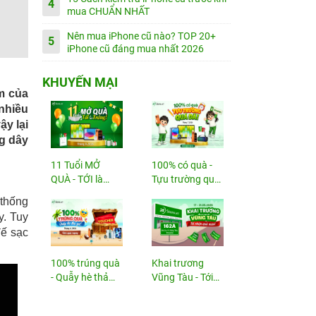
4
mua CHUẨN NHẤT
Nên mua iPhone cũ nào? TOP 20+
5
iPhone cũ đáng mua nhất 2026
KHUYẾN MẠI
m của
nhiều
ậy lại
ng dây
11 Tuổi MỞ
100% có quà -
QUÀ - TỚI là
Tựu trường quá
TRÚNG
đã!
 thống
y. Tuy
đế sạc
100% trúng quà
Khai trương
- Quẫy hè thả
Vũng Tàu - Tới
ga!
nhận...