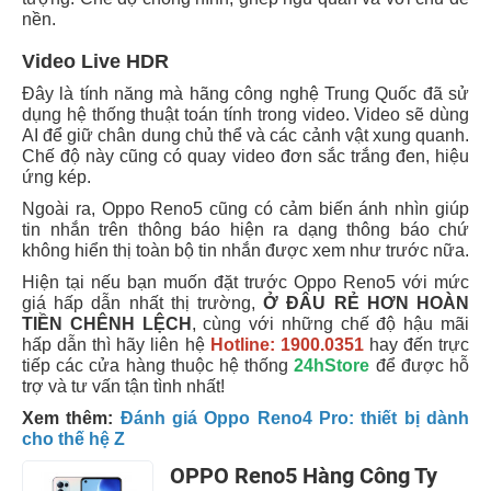
nền.
Video Live HDR
Đây là tính năng mà hãng công nghệ Trung Quốc đã sử
dụng hệ thống thuật toán tính trong video. Video sẽ dùng
AI để giữ chân dung chủ thể và các cảnh vật xung quanh.
Chế độ này cũng có quay video đơn sắc trắng đen, hiệu
ứng kép.
Ngoài ra, Oppo Reno5 cũng có cảm biến ánh nhìn giúp
tin nhắn trên thông báo hiện ra dạng thông báo chứ
không hiển thị toàn bộ tin nhắn được xem như trước nữa.
Hiện tại nếu bạn muốn đặt trước Oppo Reno5 với mức
giá hấp dẫn nhất thị trường,
Ở ĐÂU RẺ HƠN HOÀN
TIỀN CHÊNH LỆCH
, cùng với những chế độ hậu mãi
hấp dẫn thì hãy liên hệ
Hotline: 1900.0351
hay đến trực
tiếp các cửa hàng thuộc hệ thống
24hStore
để được hỗ
trợ và tư vấn tận tình nhất!
Xem thêm:
Đánh giá Oppo Reno4 Pro: thiết bị dành
cho thế hệ Z
OPPO Reno5 Hàng Công Ty