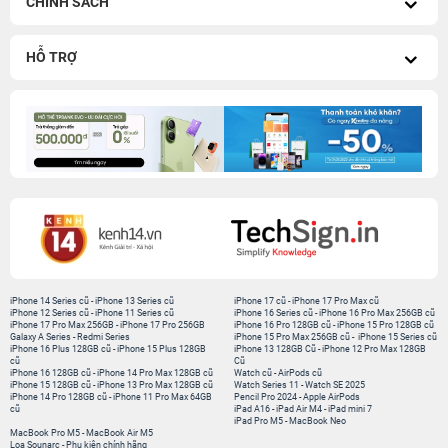
CHÍNH SÁCH
HỖ TRỢ
iPhone 14 Series cũ
-
iPhone 13 Series cũ
iPhone 17 cũ
-
iPhone 17 Pro Max cũ
iPhone 12 Series cũ
-
iPhone 11 Series cũ
iPhone 16 Series cũ
-
iPhone 16 Pro Max 256GB cũ
iPhone 17 Pro Max 256GB
-
iPhone 17 Pro 256GB
iPhone 16 Pro 128GB cũ
-
iPhone 15 Pro 128GB cũ
Galaxy A Series
-
Redmi Series
iPhone 15 Pro Max 256GB cũ
-
iPhone 15 Series cũ
iPhone 16 Plus 128GB cũ
-
iPhone 15 Plus 128GB
iPhone 13 128GB Cũ
-
iPhone 12 Pro Max 128GB
cũ
Cũ
iPhone 16 128GB cũ
-
iPhone 14 Pro Max 128GB cũ
Watch cũ
-
AirPods cũ
iPhone 15 128GB cũ
-
iPhone 13 Pro Max 128GB cũ
Watch Series 11
-
Watch SE 2025
iPhone 14 Pro 128GB cũ
-
iPhone 11 Pro Max 64GB
Pencil Pro 2024
-
Apple AirPods
cũ
iPad A16
-
iPad Air M4
-
iPad mini 7
iPad Pro M5
-
MacBook Neo
MacBook Pro M5
-
MacBook Air M5
Loa Sounarc
-
Phụ kiện chính hãng