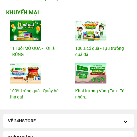
KHUYẾN MẠI
11 Tuổi MỞ QUÀ - TỚI là
100% có quà - Tựu trường
TRÚNG
quá đã!
100% trúng quà - Quẫy hè
Khai trương Vũng Tàu - Tới
thả ga!
nhận...
VỀ 24HSTORE