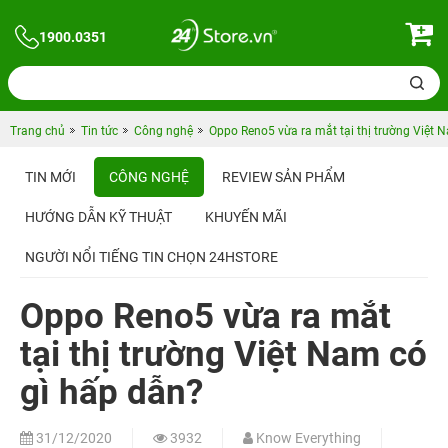
1900.0351
Trang chủ
Tin tức
Công nghệ
Oppo Reno5 vừa ra mắt tại thị trường Việt 
TIN MỚI
CÔNG NGHỆ
REVIEW SẢN PHẨM
HƯỚNG DẪN KỸ THUẬT
KHUYẾN MÃI
NGƯỜI NỔI TIẾNG TIN CHỌN 24HSTORE
Oppo Reno5 vừa ra mắt
tại thị trường Việt Nam có
gì hấp dẫn?
31/12/2020
3932
Know Everything