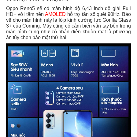
Oppo Reno5 sẽ có màn hình độ 6,43 inch độ giải Full
HD+ với tấm nền
AMOLED
hỗ trợ tần số quét 90Hz. Bảo
vệ cho màn hình này là lớp kính cường lực Gorilla Glass
3+ của Corning. Máy cũng có cảm biến vân tay bên trong
màn hình cũng như có nhận diện khuôn mặt là phương
án tùy chọn bảo mật thứ hai.