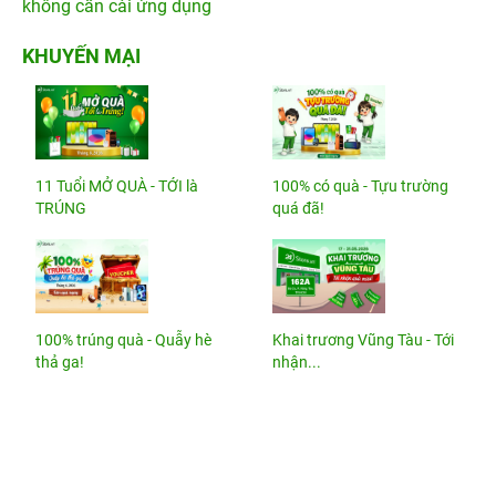
không cần cài ứng dụng
KHUYẾN MẠI
11 Tuổi MỞ QUÀ - TỚI là
100% có quà - Tựu trường
TRÚNG
quá đã!
100% trúng quà - Quẫy hè
Khai trương Vũng Tàu - Tới
thả ga!
nhận...