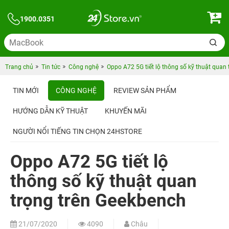
1900.0351
Trang chủ
Tin tức
Công nghệ
Oppo A72 5G tiết lộ thông số kỹ thuật quan
TIN MỚI
CÔNG NGHỆ
REVIEW SẢN PHẨM
HƯỚNG DẪN KỸ THUẬT
KHUYẾN MÃI
NGƯỜI NỔI TIẾNG TIN CHỌN 24HSTORE
Oppo A72 5G tiết lộ
thông số kỹ thuật quan
trọng trên Geekbench
21/07/2020
4090
Châu