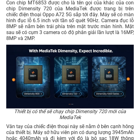
Con chip MT6853 được cho là tên gọi của khác của con
chip Dimensity 720 của MediaTek được trang bị trên
chiếc điện thoại Oppo A72 5G sắp tới đây. Máy sẽ có màn
hình đục lỗ 6.5 inch với tần số quét 90Hz. Camera đục lỗ
8MP sẽ nằm bên trái phía trên mặt trước màn hình. Mặt
sau sẽ có cụm 3 camera có độ phân giải lần lượt là 16MP,
8MP và 2MP.
Thiết bị có thể sẽ chạy chip Dimensity 720 mới của
MediaTek
Vân tay của chiếc điện thoại này sẽ nằm ở bên cạnh hông
của thiết bị. Máy sở hữu viên pin có dung lượng 3945mAh
hoặc 4040mAh và đi kèm với đó là bộ sạc 18W thông