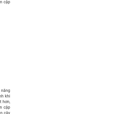
ản cập
ả năng
nh khi
t hơn,
ản cập
in cậy