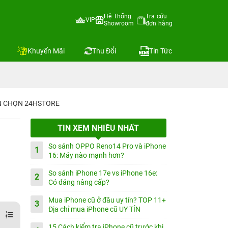
Hệ Thống
Tra cứu
VIP
Showroom
đơn hàng
Khuyến Mãi
Thu Đổi
Tin Tức
IN CHỌN 24HSTORE
TIN XEM NHIỀU NHẤT
So sánh OPPO Reno14 Pro và iPhone
1
16: Máy nào mạnh hơn?
So sánh iPhone 17e vs iPhone 16e:
2
Có đáng nâng cấp?
Mua iPhone cũ ở đâu uy tín? TOP 11+
3
Địa chỉ mua iPhone cũ UY TÍN
15 Cách kiểm tra iPhone cũ trước khi