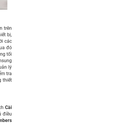
n trên
ết bị,
ới các
qua đó
ng tối
amsung
uản lý
ểm tra
 thiết
ách
Cài
ủ điều
mbers