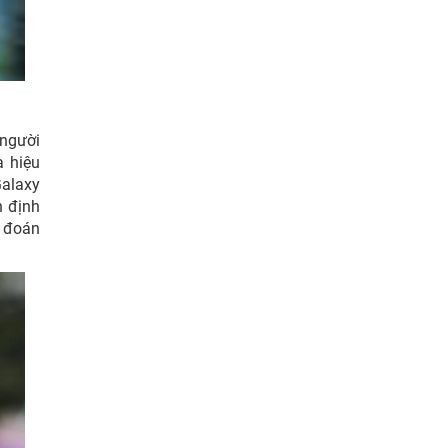
 người
a hiệu
Galaxy
n định
ự đoán