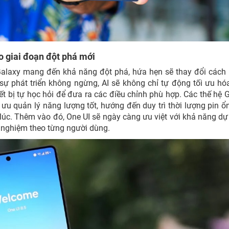
 giai đoạn đột phá mới
ị Galaxy mang đến khả năng đột phá, hứa hẹn sẽ thay đổi cách
sự phát triển không ngừng, AI sẽ không chỉ tự động tối ưu hó
ết bị tự học hỏi để đưa ra các điều chỉnh phù hợp. Các thế hệ 
ưu quản lý năng lượng tốt, hướng đến duy trì thời lượng pin ổ
g lúc. Thêm vào đó, One UI sẽ ngày càng ưu việt với khả năng d
i nghiệm theo từng người dùng.