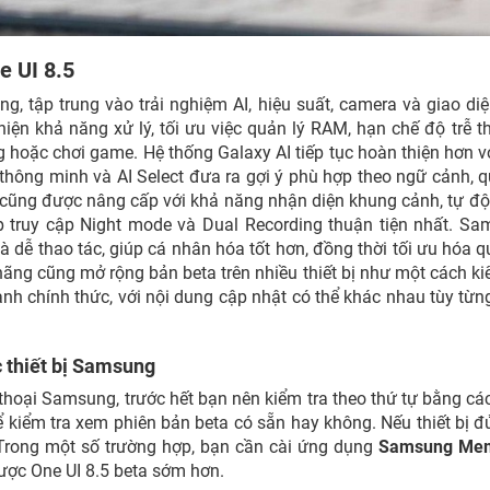
e UI 8.5
g, tập trung vào trải nghiệm AI, hiệu suất, camera và giao diệ
iện khả năng xử lý, tối ưu việc quản lý RAM, hạn chế độ trễ thi
 hoặc chơi game. Hệ thống Galaxy AI tiếp tục hoàn thiện hơn v
thông minh và AI Select đưa ra gợi ý phù hợp theo ngữ cảnh, 
cũng được nâng cấp với khả năng nhận diện khung cảnh, tự độ
 truy cập Night mode và Dual Recording thuận tiện nhất. S
à dễ thao tác, giúp cá nhân hóa tốt hơn, đồng thời tối ưu hóa q
 hãng cũng mở rộng bản beta trên nhiều thiết bị như một cách ki
ành chính thức, với nội dung cập nhật có thể khác nhau tùy từng
c thiết bị Samsung
 thoại Samsung, trước hết bạn nên kiểm tra theo thứ tự bằng c
 kiểm tra xem phiên bản beta có sẵn hay không. Nếu thiết bị đ
. Trong một số trường hợp, bạn cần cài ứng dụng
Samsung Me
được One UI 8.5 beta sớm hơn.