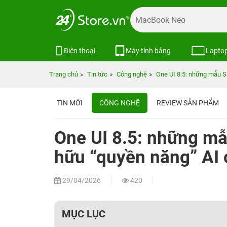
Điện thoại
Máy tính bảng
Lapto
Trang chủ
Tin tức
Công nghệ
One UI 8.5: những mẫu 
TIN MỚI
CÔNG NGHỆ
REVIEW SẢN PHẨM
One UI 8.5: những m
hữu “quyền năng” AI 
29/04/2026
420
MỤC LỤC