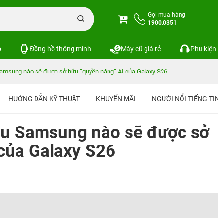
Gọi mua hàng
1900.0351
p
Đồng hồ thông minh
Máy cũ giá rẻ
Phụ kiện
Samsung nào sẽ được sở hữu “quyền năng” AI của Galaxy S26
HƯỚNG DẪN KỸ THUẬT
KHUYẾN MÃI
NGƯỜI NỔI TIẾNG T
ẫu Samsung nào sẽ được sở
của Galaxy S26