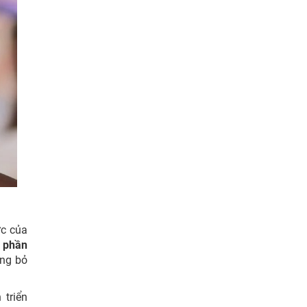
ức của
 phần
ông bỏ
 triển