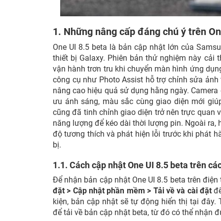
1. Những nâng cấp đáng chú ý trên On
One UI 8.5 beta là bản cập nhật lớn của Samsun
thiết bị Galaxy. Phiên bản thử nghiệm này cải th
vận hành trơn tru khi chuyển màn hình ứng dụng
công cụ như Photo Assist hỗ trợ chỉnh sửa ảnh 
nâng cao hiệu quả sử dụng hằng ngày. Camera 
ưu ánh sáng, màu sắc cùng giao diện mới giúp
cũng đã tinh chỉnh giao diện trở nên trực quan v
năng lượng để kéo dài thời lượng pin. Ngoài ra,
độ tương thích và phát hiện lỗi trước khi phát h
bị.
1.1. Cách cập nhật One UI 8.5 beta trên cá
Để nhận bản cập nhật One UI 8.5 beta trên điện
đặt > Cập nhật phần mềm > Tải về và cài đặt
để
kiện, bản cập nhật sẽ tự động hiển thị tại đây
để tải về bản cập nhật beta, từ đó có thể nhận 