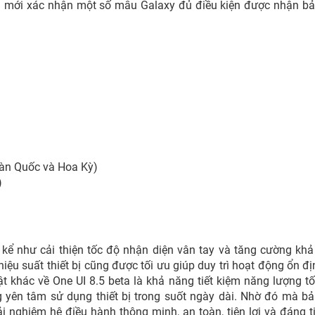
ãng mới xác nhận một số mẫu Galaxy đủ điều kiện được nhận b
 Hàn Quốc và Hoa Kỳ)
)
 kể như cải thiện tốc độ nhận diện vân tay và tăng cường kh
iệu suất thiết bị cũng được tối ưu giúp duy trì hoạt động ổn đị
 khác về One UI 8.5 beta là khả năng tiết kiệm năng lượng tố
g yên tâm sử dụng thiết bị trong suốt ngày dài. Nhờ đó mà b
 nghiệm hệ điều hành thông minh, an toàn, tiện lợi và đáng t