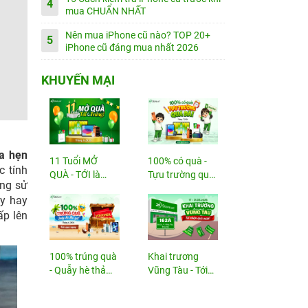
4
mua CHUẨN NHẤT
Nên mua iPhone cũ nào? TOP 20+
5
iPhone cũ đáng mua nhất 2026
KHUYẾN MẠI
ứa hẹn
11 Tuổi MỞ
100% có quà -
c tính
QUÀ - TỚI là
Tựu trường quá
ang sử
TRÚNG
đã!
ày hay
ấp lên
100% trúng quà
Khai trương
- Quẫy hè thả
Vũng Tàu - Tới
ga!
nhận...