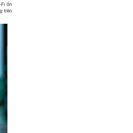
-Fi ổn
g trên