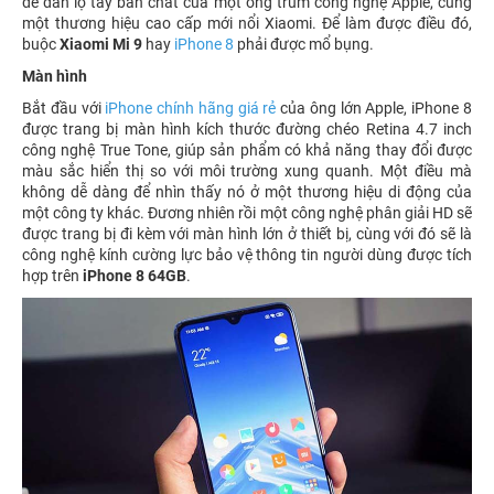
đế dần lộ tẩy bản chất của một ông trùm công nghệ Apple, cùng
một thương hiệu cao cấp mới nổi Xiaomi. Để làm được điều đó,
buộc
Xiaomi Mi 9
hay
iPhone 8
phải được mổ bụng.
Màn hình
Bắt đầu với
iPhone chính hãng giá rẻ
của ông lớn Apple, iPhone 8
được trang bị màn hình kích thước đường chéo Retina 4.7 inch
công nghệ True Tone, giúp sản phẩm có khả năng thay đổi được
màu sắc hiển thị so với môi trường xung quanh. Một điều mà
không dễ dàng để nhìn thấy nó ở một thương hiệu di động của
một công ty khác. Đương nhiên rồi một công nghệ phân giải HD sẽ
được trang bị đi kèm với màn hình lớn ở thiết bị, cùng với đó sẽ là
công nghệ kính cường lực bảo vệ thông tin người dùng được tích
hợp trên
iPhone 8 64GB
.