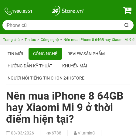
1900.0351
Trang chủ
Tin tức
Công nghệ
Nên mua iPhone 8 64GB hay Xiaomi Mi 9 ở t
TIN MỚI
CÔNG NGHỆ
REVIEW SẢN PHẨM
HƯỚNG DẪN KỸ THUẬT
KHUYẾN MÃI
NGƯỜI NỔI TIẾNG TIN CHỌN 24HSTORE
Nên mua iPhone 8 64GB
hay Xiaomi Mi 9 ở thời
điểm hiện tại?
03/03/2026
6788
VitaminC