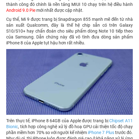
thành công đó chính là nền tảng MIUI 10 chạy trên hệ điều hành
Android 9.0 Pie
mới nhất được cập nhật.
Cụ thể, Mi 9 được trang bị Snapdragon 855 mạnh mẽ đến từ nhà
sản xuất Qualcomm, đây là thế hệ chip sẵn có trên Galaxy
S10/S10+ hay chẩn đoán cho siêu phẩm dòng Note 10 tiếp theo
của Samsung. Dẫn chứng này đã vô tình đưa dòng sản phẩm
iPhone 8 của Apple tụt hậu hơn rất nhiều.
Trên thực tế, iPhone 8 64GB của Apple được trang bị
Chipset A11
Bionic
, tích hợp công nghệ xử lý đồ hoạ GPU cải thiện tốc độ chạy
phần mềm hơn 70% so với người kế nhiệm
iPhone 7 Plus
trước đó.
Như dù gì, thì iPhone luôn được đánh giá cao ở khả năng xử lý ứng