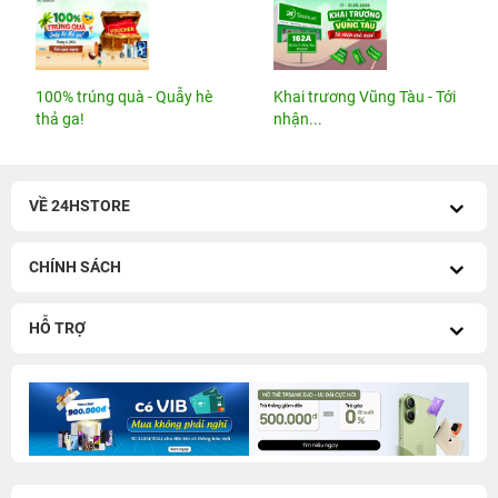
100% trúng quà - Quẫy hè
Khai trương Vũng Tàu - Tới
thả ga!
nhận...
VỀ 24HSTORE
CHÍNH SÁCH
HỖ TRỢ