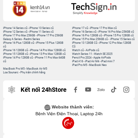
iPhone 14 Series cũ
-
iPhone 13 Series cũ
iPhone 17 cũ
-
iPhone 17 Pro Max cũ
iPhone 12 Series cũ
-
iPhone 11 Series cũ
iPhone 16 Series cũ
-
iPhone 16 Pro Max 256GB cũ
iPhone 17 Pro Max 256GB
-
iPhone 17 Pro 256GB
iPhone 16 Pro 128GB cũ
-
iPhone 15 Pro 128GB cũ
Galaxy A Series
-
Redmi Series
iPhone 15 Pro Max 256GB cũ
-
iPhone 15 Series cũ
iPhone 16 Plus 128GB cũ
-
iPhone 15 Plus 128GB
iPhone 13 128GB Cũ
-
iPhone 12 Pro Max 128GB
cũ
Cũ
iPhone 16 128GB cũ
-
iPhone 14 Pro Max 128GB cũ
Watch cũ
-
AirPods cũ
iPhone 15 128GB cũ
-
iPhone 13 Pro Max 128GB cũ
Watch Series 11
-
Watch SE 2025
iPhone 14 Pro 128GB cũ
-
iPhone 11 Pro Max 64GB
Pencil Pro 2024
-
Apple AirPods
cũ
iPad A16
-
iPad Air M4
-
iPad mini 7
iPad Pro M5
-
MacBook Neo
MacBook Pro M5
-
MacBook Air M5
Loa Sounarc
-
Phụ kiện chính hãng
Kết nối 24hStore
Website thành viên:
Bệnh Viện Điện Thoại, Laptop 24h