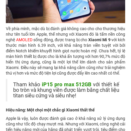
Về phía mình, mặc dù bị đánh giá không cao cho cho thương hiệu
như tên tuổi lớn Apple, thế nhưng với Xiaomi đó là tấm nền công
nghệ
AMOLED
sống động, được trang bị cho
Xiaomi Mi 9
với kích
thước màn hình 6.39 inch, với khả năng tràn viền tuyệt vời bởi
điểm Notch khiếm khuyết hình giọt nước hoàn mỹ. Chưa hết, tỷ lệ
màn hình thiết bị được cho là khá ấn tượng với hơn 90,7% mức độ
hiển thị ứng dụng, cũng là một lợi thế lớn dành cho sản phẩm
Xiaomi. Điều này sẽ mang lại khả năng cầm cũng như trải nghiệm
thú vị hơn và mức độ tiện lợi cũng được đẩy lên cao nhất có thể.
Tham khảo
iP15 pro max 512GB
với thiết kế
bo tròn và khung viền được làm bằng chất liệu
titan siêu cứng và siêu nhẹ!
Hiệu năng: Một chọi một chắc gì Xiaomi thất thế
Apple là vậy, luôn được đánh giá cao ở khả năng xử lý ứng dụng
cũng như tốc độ chạy mượt mà. Nhưng với Xiaomi, công nghệ cải
tiến hiệu năng mới của hãng đã phát triển vượt trội, tiêu điểm cho