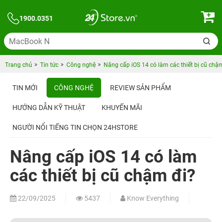
1900.0351
Trang chủ
Tin tức
Công nghệ
Nâng cấp iOS 14 có làm các thiết bị cũ chậ
TIN MỚI
CÔNG NGHỆ
REVIEW SẢN PHẨM
HƯỚNG DẪN KỸ THUẬT
KHUYẾN MÃI
NGƯỜI NỔI TIẾNG TIN CHỌN 24HSTORE
Nâng cấp iOS 14 có làm
các thiết bị cũ chậm đi?
22/09/2025
5437
Know Everything