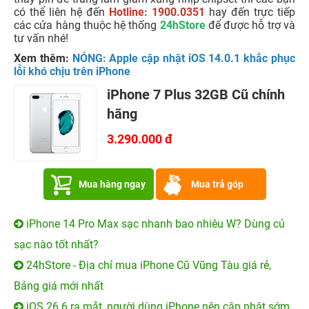
có thể liên hệ đến
Hotline: 1900.0351
hay đến trực tiếp
các cửa hàng thuộc hệ thống
24hStore
để được hỗ trợ và
tư vấn nhé!
Xem thêm:
NÓNG: Apple cập nhật iOS 14.0.1 khắc phục
lỗi khó chịu trên iPhone
iPhone 7 Plus 32GB Cũ chính
hãng
3.290.000 đ
Mua hàng ngay
Mua trả góp
iPhone 14 Pro Max sạc nhanh bao nhiêu W? Dùng củ
sạc nào tốt nhất?
24hStore - Địa chỉ mua iPhone Cũ Vũng Tàu giá rẻ,
Bảng giá mới nhất
iOS 26.6 ra mắt, người dùng iPhone nên cập nhật sớm