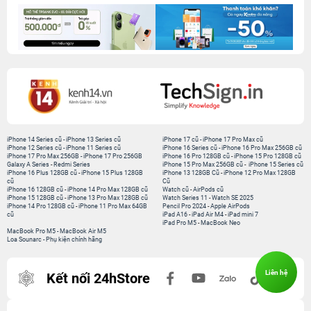
iPhone 14 Series cũ
-
iPhone 13 Series cũ
iPhone 17 cũ
-
iPhone 17 Pro Max cũ
iPhone 12 Series cũ
-
iPhone 11 Series cũ
iPhone 16 Series cũ
-
iPhone 16 Pro Max 256GB cũ
iPhone 17 Pro Max 256GB
-
iPhone 17 Pro 256GB
iPhone 16 Pro 128GB cũ
-
iPhone 15 Pro 128GB cũ
Galaxy A Series
-
Redmi Series
iPhone 15 Pro Max 256GB cũ
-
iPhone 15 Series cũ
iPhone 16 Plus 128GB cũ
-
iPhone 15 Plus 128GB
iPhone 13 128GB Cũ
-
iPhone 12 Pro Max 128GB
cũ
Cũ
iPhone 16 128GB cũ
-
iPhone 14 Pro Max 128GB cũ
Watch cũ
-
AirPods cũ
iPhone 15 128GB cũ
-
iPhone 13 Pro Max 128GB cũ
Watch Series 11
-
Watch SE 2025
iPhone 14 Pro 128GB cũ
-
iPhone 11 Pro Max 64GB
Pencil Pro 2024
-
Apple AirPods
cũ
iPad A16
-
iPad Air M4
-
iPad mini 7
iPad Pro M5
-
MacBook Neo
MacBook Pro M5
-
MacBook Air M5
Loa Sounarc
-
Phụ kiện chính hãng
Liên hệ
Kết nối 24hStore