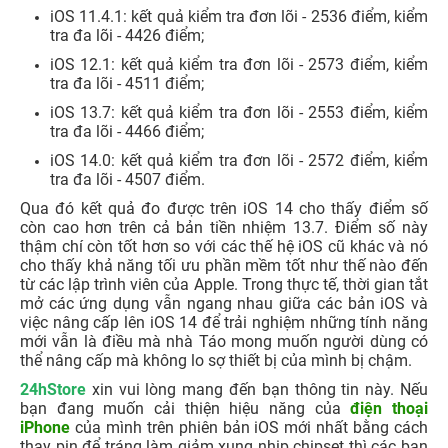
iOS 11.4.1: kết quả kiểm tra đơn lõi - 2536 điểm, kiểm
tra đa lõi - 4426 điểm;
iOS 12.1: kết quả kiểm tra đơn lõi - 2573 điểm, kiểm
tra đa lõi - 4511 điểm;
iOS 13.7: kết quả kiểm tra đơn lõi - 2553 điểm, kiểm
tra đa lõi - 4466 điểm;
iOS 14.0: kết quả kiểm tra đơn lõi - 2572 điểm, kiểm
tra đa lõi - 4507 điểm.
Qua đó kết quả đo được trên iOS 14 cho thấy điểm số
còn cao hơn trên cả bản tiền nhiệm 13.7. Điểm số này
thậm chí còn tốt hơn so với các thế hệ iOS cũ khác và nó
cho thấy khả năng tối ưu phần mềm tốt như thế nào đến
từ các lập trình viên của Apple. Trong thực tế, thời gian tắt
mở các ứng dụng vẫn ngang nhau giữa các bản iOS và
việc nâng cấp lên iOS 14 để trải nghiệm những tính năng
mới vẫn là điều mà nhà Táo mong muốn người dùng có
thể nâng cấp mà không lo sợ thiết bị của mình bị chậm.
24hStore
xin vui lòng mang đến bạn thông tin này. Nếu
bạn đang muốn cải thiện hiệu năng của
điện thoại
iPhone
của mình trên phiên bản iOS mới nhất bằng cách
thay pin để tráng làm giảm xung nhịp chipset thì các bạn