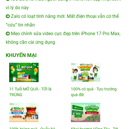
vì lý do này
Zalo có loạt tính năng mới: Mất điện thoại vẫn có thể
“cứu” tin nhắn
Mẹo chỉnh sửa video cực đẹp trên iPhone 17 Pro Max,
không cần cài ứng dụng
KHUYẾN MẠI
11 Tuổi MỞ QUÀ - TỚI là
100% có quà - Tựu trường
TRÚNG
quá đã!
100% trúng quà - Quẫy hè
Khai trương Vũng Tàu - Tới