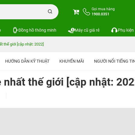
Gọi mua hàng
1900.0351
p
Đồng hồ thông minh
Máy cũ giá rẻ
Phụ kiện
t thế giới [cập nhật: 2022]
HƯỚNG DẪN KỸ THUẬT
KHUYẾN MÃI
NGƯỜI NỔI TIẾNG T
 nhất thế giới [cập nhật: 202