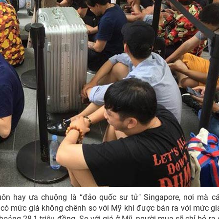
ôn hay ưa chuộng là “đảo quốc sư tử" Singapore, nơi mà c
có mức giá không chênh so với Mỹ khi được bán ra với mức gi
khoảng 28,1 triệu đồng. So với giá ở Mỹ, người mua sẽ chỉ bỏ ra