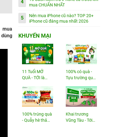
4
mua CHUẨN NHẤT
Nên mua iPhone cũ nào? TOP 20+
5
iPhone cũ đáng mua nhất 2026
m mua
KHUYẾN MẠI
i dùng
11 Tuổi MỞ
100% có quà -
QUÀ - TỚI là
Tựu trường quá
TRÚNG
đã!
100% trúng quà
Khai trương
- Quẫy hè thả
Vũng Tàu - Tới
ga!
nhận...