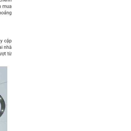
ìm mua
khoảng
uy cập
ai nhà
ượt từ