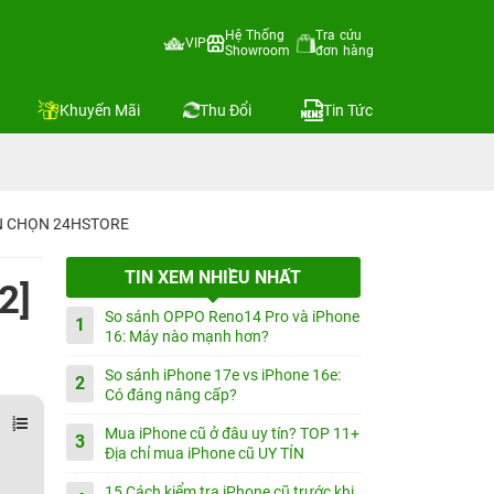
Hệ Thống
Tra cứu
VIP
Showroom
đơn hàng
Khuyến Mãi
Thu Đổi
Tin Tức
IN CHỌN 24HSTORE
TIN XEM NHIỀU NHẤT
2]
So sánh OPPO Reno14 Pro và iPhone
1
16: Máy nào mạnh hơn?
So sánh iPhone 17e vs iPhone 16e:
2
Có đáng nâng cấp?
Mua iPhone cũ ở đâu uy tín? TOP 11+
3
Địa chỉ mua iPhone cũ UY TÍN
15 Cách kiểm tra iPhone cũ trước khi