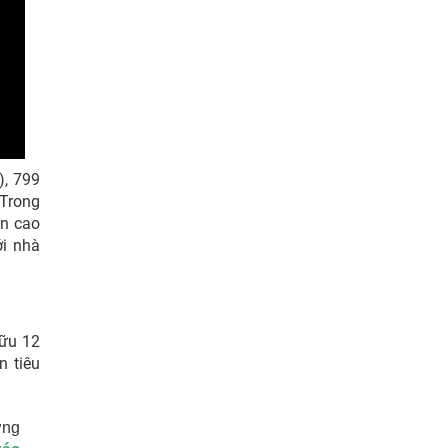
), 799
 Trong
ản cao
ới nhà
hữu 12
n tiêu
ợng