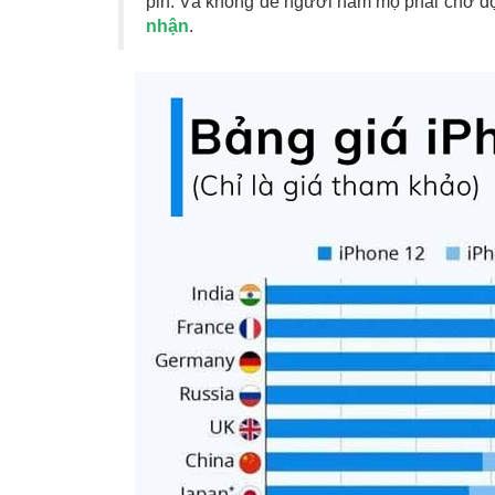
pin. Và không để người hâm mộ phải chờ đợ
nhận
.