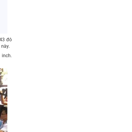
943 đô
i này.
 inch.
.