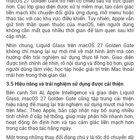
macOS 27 Golden Gate trở nên có chiều sâu và trực quan
hơn. Các lớp giao diện được xử lý mềm mại, tạo cảm giác
liền mạch khi chuyển đổi giữa ứng dụng, mở menu hoặc
thao tác với các khu vực điều khiển. Tuy nhiên, Apple vẫn
giữ tinh thần quen thuộc của macOS, nên người dùng
không cần mất quá nhiều thời gian để làm quen sau khi
cập nhật.
Nhìn chung, Liquid Glass trên macOS 27 Golden Gate
không chỉ mang lại sự mới mẻ về mặt hình ảnh mà còn
hướng đến trải nghiệm sử dụng thực tế hơn. Giao diện
được tinh chỉnh dễ nhìn, rõ nội dung và đồng bộ hơn, giúp
người dùng làm việc, học tập hoặc giải trí trên Mac thoải
mái hơn trong thời gian dài.
3.5 Hiệu năng và trải nghiệm sử dụng được cải thiện
Bên cạnh Siri AI, Apple Intelligence và giao diện Liquid
Glass, macOS 27 Golden Gate cũng tập trung cải thiện
hiệu năng để mang lại trải nghiệm sử dụng mượt mà hơn
trên Mac. Theo Apple, bản cập nhật này bổ sung nhiều
tinh chỉnh ở cấp hệ thống, giúp máy phản hồi nhanh hơn,
hoạt động ổn định hơn và tạo cảm giác liền mạch hơn
trong các thao tác hằng ngày.
Một trong những thay đổi đáng chú ý là tốc độ chuyển dữ