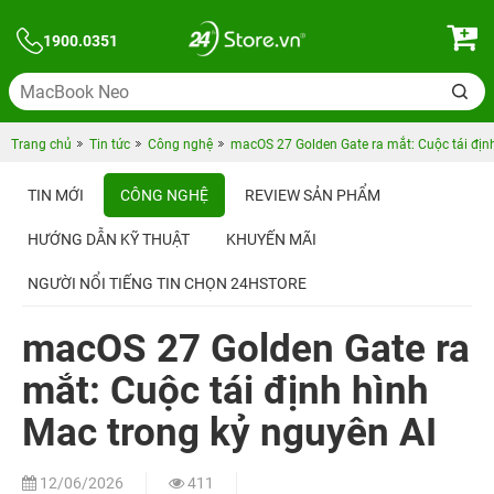
1900.0351
Trang chủ
Tin tức
Công nghệ
macOS 27 Golden Gate ra mắt: Cuộc tái địn
TIN MỚI
CÔNG NGHỆ
REVIEW SẢN PHẨM
HƯỚNG DẪN KỸ THUẬT
KHUYẾN MÃI
NGƯỜI NỔI TIẾNG TIN CHỌN 24HSTORE
macOS 27 Golden Gate ra
mắt: Cuộc tái định hình
Mac trong kỷ nguyên AI
12/06/2026
411