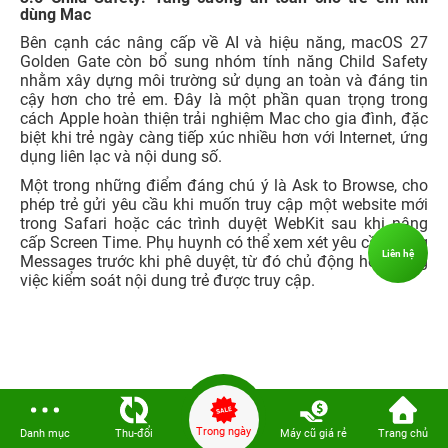
dùng Mac
Bên cạnh các nâng cấp về AI và hiệu năng, macOS 27
Golden Gate còn bổ sung nhóm tính năng Child Safety
nhằm xây dựng môi trường sử dụng an toàn và đáng tin
cậy hơn cho trẻ em. Đây là một phần quan trọng trong
cách Apple hoàn thiện trải nghiệm Mac cho gia đình, đặc
biệt khi trẻ ngày càng tiếp xúc nhiều hơn với Internet, ứng
dụng liên lạc và nội dung số.
Một trong những điểm đáng chú ý là Ask to Browse, cho
phép trẻ gửi yêu cầu khi muốn truy cập một website mới
trong Safari hoặc các trình duyệt WebKit sau khi nâng
cấp Screen Time. Phụ huynh có thể xem xét yêu cầu trong
Liên hệ
Messages trước khi phê duyệt, từ đó chủ động hơn trong
việc kiểm soát nội dung trẻ được truy cập.
Trong ngày
Danh mục
Thu-đổi
Máy cũ giá rẻ
Trang chủ