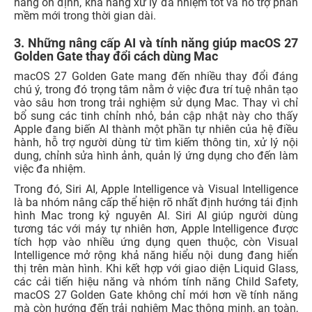
năng ổn định, khả năng xử lý đa nhiệm tốt và hỗ trợ phần
mềm mới trong thời gian dài.
3. Những nâng cấp AI và tính năng giúp macOS 27
Golden Gate thay đổi cách dùng Mac
macOS 27 Golden Gate mang đến nhiều thay đổi đáng
chú ý, trong đó trọng tâm nằm ở việc đưa trí tuệ nhân tạo
vào sâu hơn trong trải nghiệm sử dụng Mac. Thay vì chỉ
bổ sung các tinh chỉnh nhỏ, bản cập nhật này cho thấy
Apple đang biến AI thành một phần tự nhiên của hệ điều
hành, hỗ trợ người dùng từ tìm kiếm thông tin, xử lý nội
dung, chỉnh sửa hình ảnh, quản lý ứng dụng cho đến làm
việc đa nhiệm.
Trong đó, Siri AI, Apple Intelligence và Visual Intelligence
là ba nhóm nâng cấp thể hiện rõ nhất định hướng tái định
hình Mac trong kỷ nguyên AI. Siri AI giúp người dùng
tương tác với máy tự nhiên hơn, Apple Intelligence được
tích hợp vào nhiều ứng dụng quen thuộc, còn Visual
Intelligence mở rộng khả năng hiểu nội dung đang hiển
thị trên màn hình. Khi kết hợp với giao diện Liquid Glass,
các cải tiến hiệu năng và nhóm tính năng Child Safety,
macOS 27 Golden Gate không chỉ mới hơn về tính năng
mà còn hướng đến trải nghiệm Mac thông minh, an toàn,