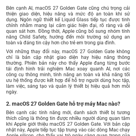
Bên cạnh AI, macOS 27 Golden Gate cũng chú trọng cải
thiện giao diện, hiệu năng và mức độ an toàn khi sử
dụng. Ngôn ngữ thiết kế Liquid Glass tiếp tục được tinh
chỉnh nhằm mang lại cảm giác hiện đại, rõ ràng và dễ
quan sát hơn. Đồng thời, Apple cũng bổ sung nhóm tính
năng Child Safety, hướng đến môi trường sử dụng an
toàn và đáng tin cậy hơn cho trẻ em trong gia đình.
Với những thay đổi này, macOS 27 Golden Gate không
chỉ là bản cập nhật giao diện hay hiệu năng thông
thường. Phiên bản này cho thấy Apple đang từng bước
tái định hình trải nghiệm Mac xoay quanh AI, nơi các
công cụ thông minh, tính năng an toàn và khả năng tối
ưu hệ thống được kết hợp để hỗ trợ người dùng học tập,
làm việc, sáng tạo và quản lý thiết bị hiệu quả hơn mỗi
ngày.
2. macOS 27 Golden Gate hỗ trợ máy Mac nào?
Bên cạnh các tính năng mới, danh sách thiết bị tương
thích cũng là thông tin được nhiều người dùng quan tâm
khi Apple giới thiệu macOS 27 Golden Gate. Với bản cập
nhật này, Apple tiếp tục tập trung vào các dòng Mac chạy
Apple silicon, cho thấy vai trò ngày càng quan trọng của