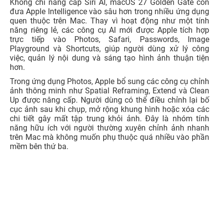
Không chỉ nâng cấp Siri AI, macOS 27 Golden Gate còn
đưa Apple Intelligence vào sâu hơn trong nhiều ứng dụng
quen thuộc trên Mac. Thay vì hoạt động như một tính
năng riêng lẻ, các công cụ AI mới được Apple tích hợp
trực tiếp vào Photos, Safari, Passwords, Image
Playground và Shortcuts, giúp người dùng xử lý công
việc, quản lý nội dung và sáng tạo hình ảnh thuận tiện
hơn.
Trong ứng dụng Photos, Apple bổ sung các công cụ chỉnh
ảnh thông minh như Spatial Reframing, Extend và Clean
Up được nâng cấp. Người dùng có thể điều chỉnh lại bố
cục ảnh sau khi chụp, mở rộng khung hình hoặc xóa các
chi tiết gây mất tập trung khỏi ảnh. Đây là nhóm tính
năng hữu ích với người thường xuyên chỉnh ảnh nhanh
trên Mac mà không muốn phụ thuộc quá nhiều vào phần
mềm bên thứ ba.