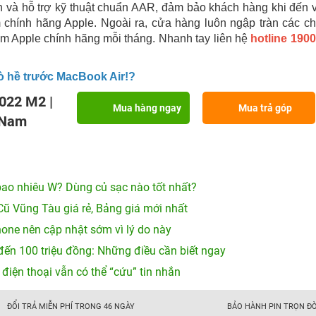
h và hỗ trợ kỹ thuật chuẩn AAR, đảm bảo khách hàng khi đến 
chính hãng Apple. Ngoài ra, cửa hàng luôn ngập tràn các 
ẩm Apple chính hãng mỗi tháng. Nhanh tay liên hệ
hotline 190
ò hề trước MacBook Air!?
022 M2 |
Mua hàng ngay
Mua trả góp
 Nam
ao nhiêu W? Dùng củ sạc nào tốt nhất?
Cũ Vũng Tàu giá rẻ, Bảng giá mới nhất
hone nên cập nhật sớm vì lý do này
đến 100 triệu đồng: Những điều cần biết ngay
 điện thoại vẫn có thể “cứu” tin nhắn
ĐỔI TRẢ MIỄN PHÍ TRONG 46 NGÀY
BẢO HÀNH PIN TRỌN ĐỜ