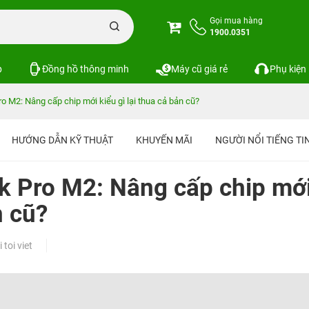
Gọi mua hàng
1900.0351
p
Đồng hồ thông minh
Máy cũ giá rẻ
Phụ kiện
 M2: Nâng cấp chip mới kiểu gì lại thua cả bản cũ?
HƯỚNG DẪN KỸ THUẬT
KHUYẾN MÃI
NGƯỜI NỔI TIẾNG T
k Pro M2: Nâng cấp chip mớ
n cũ?
toi viet