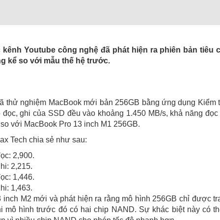
c kênh Youtube công nghệ đã phát hiện ra phiên bản tiêu 
g kể so với mẫu thế hệ trước.
đã thử nghiệm MacBook mới bản 256GB bằng ứng dụng Kiểm tr
độ đọc, ghi của SSD đều vào khoảng 1.450 MB/s, khả năng đọ
so với MacBook Pro 13 inch M1 256GB.
ax Tech chia sẻ như sau:
ọc: 2,900.
i: 2,215.
ọc: 1,446.
i: 1,463.
 inch M2 mới và phát hiện ra rằng mô hình 256GB chỉ được tr
hi mô hình trước đó có hai chip NAND. Sự khác biệt này có th