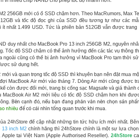
n vì nhiều chip NAND cho phép tốc độ nhanh hơn.
h M2 256GB mới có ổ SSD chậm hơn. Theo MacRumors, Max Te
 512GB và tốc độ đọc ghi của SSD đều tương tự như các mẫ
i ít nhất 1.499 USD. Tức là phiên bản 512GB vẫn được trang 
 NAND duy nhất cho MacBook Pro 13 inch 256GB M2, nguyên nh
ung. Tốc độ SSD chậm có thể ảnh hưởng đến các tác vụ thông 
đĩa ngoài cũng có thể bị ảnh hưởng vì MacBook Pro tạm thời s
được sử dụng hết.
mới và quan trọng tốc độ SSD thì khuyên bạn nên đặt mua m
 đợi MacBook Air mới vào tháng 7. Dòng Air mới cũng được tr
kế còn được đổi mới, trang bị cổng sạc Magsafe và giá thành 
ệu MacBook Air M2 mới liệu có tốc độ SSD chậm hơn khi đượ
Bên cạnh đó, nếu bạn đang phân vân nên chọn sản phẩ
hông.
ao nhiêu
để có cái nhìn tổng quan trước khi mua.
 của 24hStore để cập nhật những tin tức hữu ích mới nhất. Bê
 13 inch M2
chính hãng thì 24hStore chính là một sự lựa chọ
 Apple tại Việt Nam (Apple Authorised Reseller).
24hStore
ca