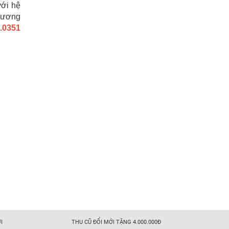
với hệ
chương
0.0351
I
THU CŨ ĐỔI MỚI TẶNG 4.000.000Đ