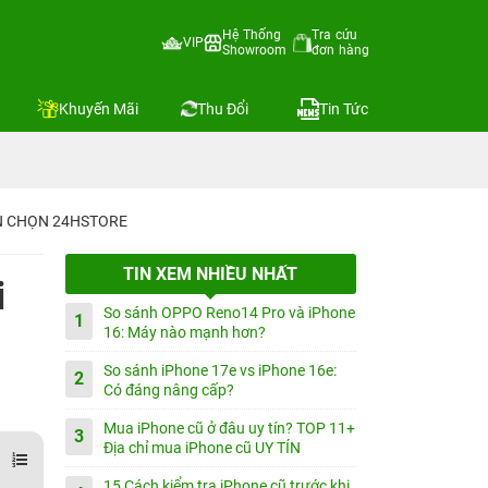
Hệ Thống
Tra cứu
VIP
Showroom
đơn hàng
Khuyến Mãi
Thu Đổi
Tin Tức
IN CHỌN 24HSTORE
TIN XEM NHIỀU NHẤT
i
So sánh OPPO Reno14 Pro và iPhone
1
16: Máy nào mạnh hơn?
So sánh iPhone 17e vs iPhone 16e:
2
Có đáng nâng cấp?
Mua iPhone cũ ở đâu uy tín? TOP 11+
3
Địa chỉ mua iPhone cũ UY TÍN
15 Cách kiểm tra iPhone cũ trước khi