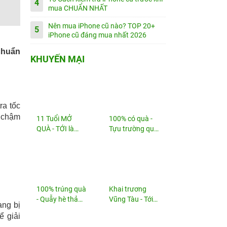
4
mua CHUẨN NHẤT
Nên mua iPhone cũ nào? TOP 20+
5
iPhone cũ đáng mua nhất 2026
chuẩn
KHUYẾN MẠI
a tốc
c chậm
11 Tuổi MỞ
100% có quà -
QUÀ - TỚI là
Tựu trường quá
TRÚNG
đã!
100% trúng quà
Khai trương
- Quẫy hè thả
Vũng Tàu - Tới
ang bị
ga!
nhận...
ể giải