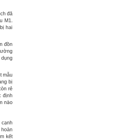
ch đã
u M1.
bị hai
ân đồn
thường
ử dụng
ột mẫu
ang bị
còn rẻ
c định
m nào
n cạnh
n hoàn
m kết