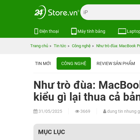
Điện thoại
Máy tính bảng
Lapto
Trang chủ
Tin tức
Công nghệ
Như trò đùa: MacBook Pro
TIN MỚI
CÔNG NGHỆ
REVIEW SẢN PHẨM
Như trò đùa: MacBoo
kiểu gì lại thua cả bả
31/05/2025
3669
dung tin nhung gi 
MỤC LỤC