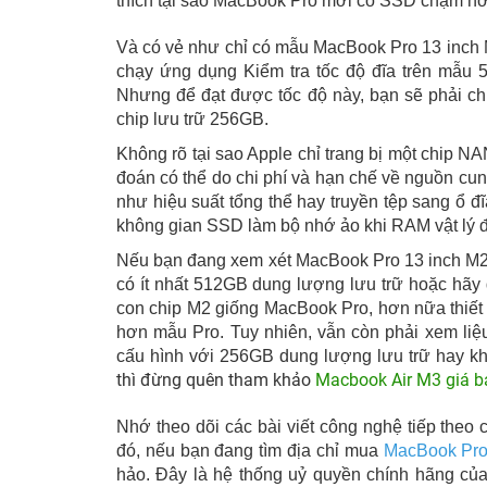
thích tại sao MacBook Pro mới có SSD chậm hơ
Và có vẻ như chỉ có mẫu MacBook Pro 13 inc
chạy ứng dụng Kiểm tra tốc độ đĩa trên mẫu
Nhưng để đạt được tốc độ này, bạn sẽ phải ch
chip lưu trữ 256GB.
Không rõ tại sao Apple chỉ trang bị một chip
đoán có thể do chi phí và hạn chế về nguồn c
như hiệu suất tổng thể hay truyền tệp sang ổ 
không gian SSD làm bộ nhớ ảo khi RAM vật lý 
Nếu bạn đang xem xét MacBook Pro 13 inch M2 
có ít nhất 512GB dung lượng lưu trữ hoặc hãy
con chip M2 giống MacBook Pro, hơn nữa thiết 
hơn mẫu Pro. Tuy nhiên, vẫn còn phải xem li
cấu hình với 256GB dung lượng lưu trữ hay k
thì đừng quên tham khảo
Macbook Air M3 giá b
Nhớ theo dõi các bài viết công nghệ tiếp theo
đó, nếu bạn đang tìm địa chỉ mua
MacBook Pro
hảo. Đây là hệ thống uỷ quyền chính hãng của