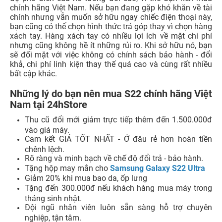
chính hãng Việt Nam. Nếu bạn đang gặp khó khăn về tài
chính nhưng vẫn muốn sở hữu ngay chiếc điện thoại này,
bạn cũng có thể chọn hình thức trả góp thay vì chọn hàng
xách tay. Hàng xách tay có nhiều lợi ích về mặt chi phí
nhưng cũng không hề ít những rủi ro. Khi sở hữu nó, bạn
sẽ đối mặt với việc không có chính sách bảo hành - đổi
khả, chi phí linh kiện thay thế quá cao và cùng rất nhiều
bất cập khác.
Những lý do bạn nên mua S22 chính hãng Việt
Nam tại 24hStore
Thu cũ đổi mới giảm trực tiếp thêm đến 1.500.000đ
vào giá máy.
Cam kết GIÁ TỐT NHẤT - Ở đâu rẻ hơn hoàn tiền
chênh lệch.
Rõ ràng và minh bạch về chế độ đổi trả - bảo hành.
Tặng hộp may mắn cho
Samsung Galaxy S22 Ultra
Giảm 20% khi mua bao da, ốp lưng
Tặng đến 300.000đ nếu khách hàng mua máy trong
tháng sinh nhật.
Đội ngũ nhân viên luôn sẵn sàng hỗ trợ chuyên
nghiệp, tận tâm.