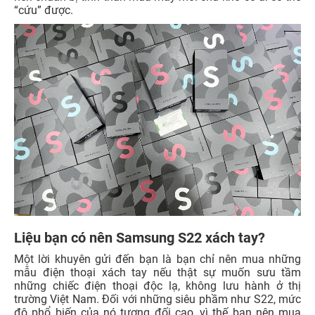
“cứu” được.
Liệu bạn có nên Samsung S22 xách tay?
Một lời khuyên gửi đến bạn là bạn chỉ nên mua những
mẫu điện thoại xách tay nếu thật sự muốn sưu tầm
những chiếc điện thoại độc lạ, không lưu hành ở thị
trường Việt Nam. Đối với những siêu phầm như S22, mức
độ phổ biến của nó tương đối cao, vì thế bạn nên mua