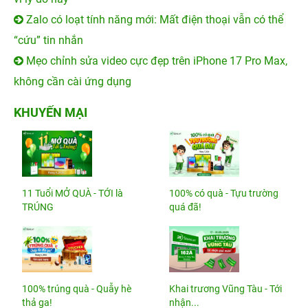
Zalo có loạt tính năng mới: Mất điện thoại vẫn có thể
“cứu” tin nhắn
Mẹo chỉnh sửa video cực đẹp trên iPhone 17 Pro Max,
không cần cài ứng dụng
KHUYẾN MẠI
11 Tuổi MỞ QUÀ - TỚI là
100% có quà - Tựu trường
TRÚNG
quá đã!
100% trúng quà - Quẫy hè
Khai trương Vũng Tàu - Tới
thả ga!
nhận...