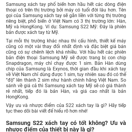
Samsung xách tay phổ biến hơn hầu hết các dòng điện
thoại có trên thị trường bởi máy có tuổi đời lâu hơn. Tên
gọi của Samsung xách tay sẽ gắn liền với từng thị trường
riêng biệt, phổ biến ở Việt Nam có 3 thị trường lớn: Hàn,
Mỹ và HongKong. Ví dụ: Samsung S22 Mỹ: Đây là phiên
bản được xách tay từ Mỹ.
Tại mỗi thị trường khác nhau thì cấu hình, thiết kế máy
cũng có một vài thay đổi nhất định và đặc biệt giá bán
cũng có sự chênh lệch khá nhiều. Với hầu hết các phiên
bản điện thoại Samsung Mỹ sẽ được trang bị con chip
Snapdragon, máy chỉ chạy được 1 sim. Bản Hàn dùng
chip của Samsung là Exynos, thời gian đầu khi xách tay
về Việt Nam chỉ dùng được 1 sim, tuy nhiên sau đó có thể
“độ” lên thành 2 sim như hành chính hãng Việt Nam. So
sánh về giá cả thì Samsung xách tay Mỹ sẽ có giá thành
rẻ nhất, tiếp đó là bản Hàn, và giá cao nhất là bản
HongKong.
Vậy ưu và nhược điểm của S22 xách tay là gì? Hãy tiếp
tục theo dõi bài viết để hiểu rõ hơn nhé!
Samsung S22 xách tay có tốt không? Ưu và
nhược điểm của thiết bị này là gì?