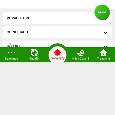
Liên hệ
VỀ 24HSTORE
CHÍNH SÁCH
HỖ TRỢ
Trong ngày
Danh mục
Thu-đổi
Máy cũ giá rẻ
Trang chủ
iPhone 14 Series cũ
-
iPhone 13 Series cũ
iPhone 17 cũ
-
iPhone 17 Pro Max cũ
iPhone 12 Series cũ
-
iPhone 11 Series cũ
iPhone 16 Series cũ
-
iPhone 16 Pro Max 256GB cũ
iPhone 17 Pro Max 256GB
-
iPhone 17 Pro 256GB
iPhone 16 Pro 128GB cũ
-
iPhone 15 Pro 128GB cũ