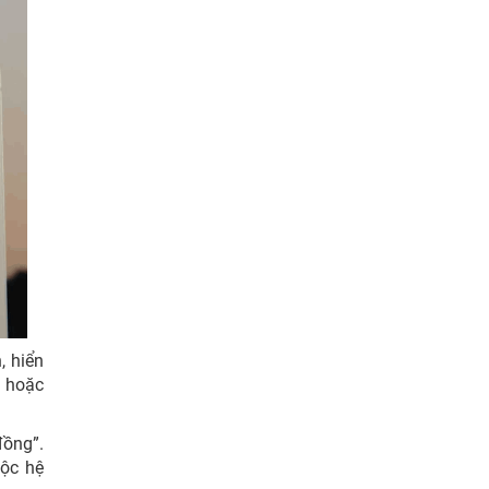
, hiển
h hoặc
đồng”.
uộc hệ