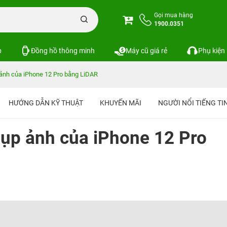
Gọi mua hàng
1900.0351
p
Đồng hồ thông minh
Máy cũ giá rẻ
Phụ kiện
 ảnh của iPhone 12 Pro bằng LiDAR
HƯỚNG DẪN KỸ THUẬT
KHUYẾN MÃI
NGƯỜI NỔI TIẾNG T
hụp ảnh của iPhone 12 Pro