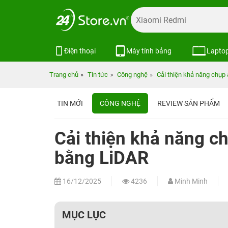
Điện thoại
Máy tính bảng
Lapto
Trang chủ
Tin tức
Công nghệ
Cải thiện khả năng chụp
TIN MỚI
CÔNG NGHỆ
REVIEW SẢN PHẨM
Cải thiện khả năng c
bằng LiDAR
16/12/2025
4236
Minh Minh
MỤC LỤC