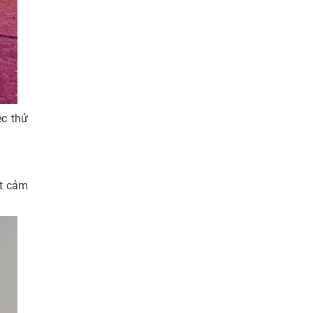
ệc thử
ết cảm