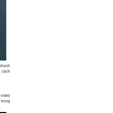
 nhanh
g cách
 video
 trong
.