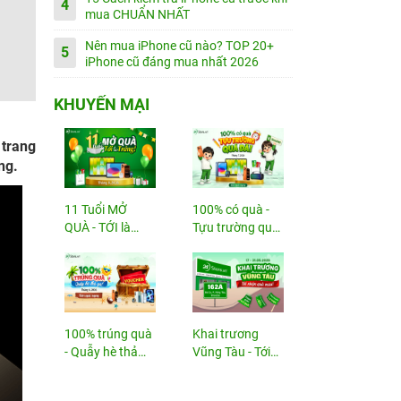
4
mua CHUẨN NHẤT
Nên mua iPhone cũ nào? TOP 20+
5
iPhone cũ đáng mua nhất 2026
KHUYẾN MẠI
 trang
ng.
11 Tuổi MỞ
100% có quà -
QUÀ - TỚI là
Tựu trường quá
TRÚNG
đã!
100% trúng quà
Khai trương
- Quẫy hè thả
Vũng Tàu - Tới
ga!
nhận...