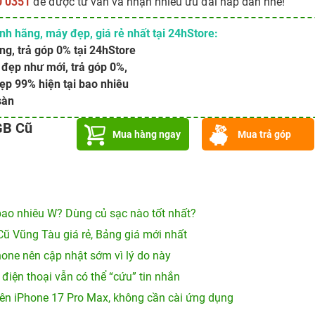
0 0351
để được tư vấn và nhận nhiều ưu đãi hấp dẫn nhé!
h hãng, máy đẹp, giá rẻ nhất tại 24hStore:
ng, trả góp 0% tại 24hStore
đẹp như mới, trả góp 0%,
ẹp 99% hiện tại bao nhiêu
sàn
GB Cũ
Mua hàng ngay
Mua trả góp
ao nhiêu W? Dùng củ sạc nào tốt nhất?
Cũ Vũng Tàu giá rẻ, Bảng giá mới nhất
hone nên cập nhật sớm vì lý do này
 điện thoại vẫn có thể “cứu” tin nhắn
ên iPhone 17 Pro Max, không cần cài ứng dụng