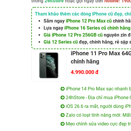
thống
24hStore
hoặc gọi ngay đến
hotline: 190
Tham khảo thêm các dòng iPhone cũ đẹp, chín
Sắm ngay
iPhone 12 Pro Max cũ
chính hã
Lựa ngay
iPhone 16 Series cũ chính hãng
Giá iPhone 12 Pro 256GB cũ
nguyên zin đ
Giá 12 Series cũ
đẹp, chính hãng, rẻ sập 
iPhone 11 Pro Max 64
chính hãng
4.990.000 đ
iPhone 14 Pro Max sạc nhanh b
24hStore - Địa chỉ mua iPhone 
iOS 26.6 ra mắt, người dùng iP
Zalo có loạt tính năng mới: Mất
Mẹo chỉnh sửa video cực đẹp tr