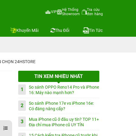
Hệ Thống
Tra cứu
VIP
Showroom
đơn hàng
Khuyến Mãi
Thu Đổi
Tin Tức
IN CHỌN 24HSTORE
TIN XEM NHIỀU NHẤT
So sánh OPPO Reno14 Pro và iPhone
1
16: Máy nào mạnh hơn?
So sánh iPhone 17e vs iPhone 16e:
2
Có đáng nâng cấp?
Mua iPhone cũ ở đâu uy tín? TOP 11+
3
Địa chỉ mua iPhone cũ UY TÍN
15 Cách kiểm tra iPhone cũ trước khi