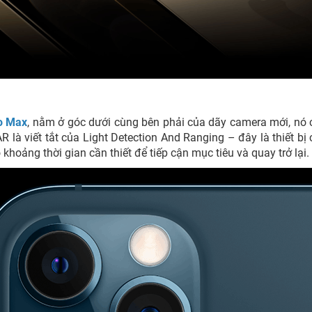
o Max
, nằm ở góc dưới cùng bên phải của dãy camera mới, nó 
 là viết tắt của Light Detection And Ranging – đây là thiết bị 
khoảng thời gian cần thiết để tiếp cận mục tiêu và quay trở lại.