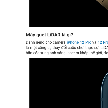
Máy quét LiDAR là gì?
Dành riêng cho camera
iPhone 12 Pro
và
12 Pr
là một công cụ thay đổi cuộc chơi thực sự. LiDAR
bắn các xung ánh sáng laser ra khắp thế giới, đo 