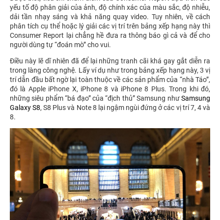
yếu tố độ phân giải của ảnh, độ chính xác của màu sắc, độ nhiễu,
dải tần nhạy sáng và khả năng quay video. Tuy nhiên, về cách
phân tích cụ thể hoặc lý giải các vị trí trên bảng xếp hạng này thì
Consumer Report lại chẳng hề đưa ra thông báo gì cả và để cho
người dùng tự “đoán mò” cho vui.
Điều này lẽ dĩ nhiên đã để lại những tranh cãi khá gay gắt diễn ra
trong làng công nghệ. Lấy ví dụ như trong bảng xếp hạng này, 3 vị
trí dẫn đầu bất ngờ lại toàn thuộc về các sản phẩm của “nhà Táo”,
đó là Apple iPhone X, iPhone 8 và iPhone 8 Plus. Trong khi đó,
những siêu phẩm “bá đạo” của “địch thủ” Samsung như
Samsung
Galaxy S8
, S8 Plus và Note 8 lại ngậm ngùi đứng ở các vị trí 7, 4 và
8.