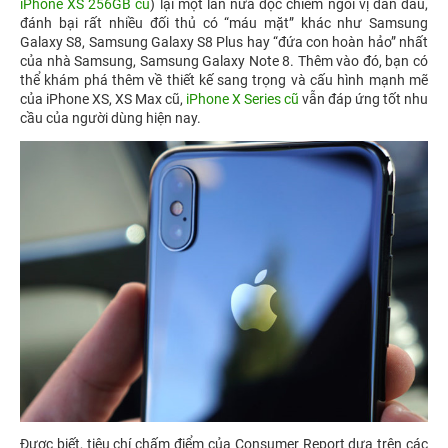
iPhone XS 256GB cũ
) lại một lần nữa độc chiếm ngôi vị dẫn đầu,
đánh bại rất nhiều đối thủ có “máu mặt” khác như Samsung
Galaxy S8, Samsung Galaxy S8 Plus hay “đứa con hoàn hảo” nhất
của nhà Samsung, Samsung Galaxy Note 8. Thêm vào đó, bạn có
thể khám phá thêm về thiết kế sang trọng và cấu hình mạnh mẽ
của iPhone XS, XS Max cũ,
iPhone X Series cũ
vẫn đáp ứng tốt nhu
cầu của người dùng hiện nay.
Được biết, tiêu chí chấm điểm của Consumer Report dựa trên các