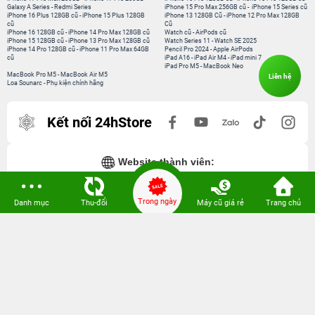
Galaxy A Series
-
Redmi Series
iPhone 15 Pro Max 256GB cũ
-
iPhone 15 Series cũ
iPhone 16 Plus 128GB cũ
-
iPhone 15 Plus 128GB
iPhone 13 128GB Cũ
-
iPhone 12 Pro Max 128GB
cũ
Cũ
iPhone 16 128GB cũ
-
iPhone 14 Pro Max 128GB cũ
Watch cũ
-
AirPods cũ
iPhone 15 128GB cũ
-
iPhone 13 Pro Max 128GB cũ
Watch Series 11
-
Watch SE 2025
iPhone 14 Pro 128GB cũ
-
iPhone 11 Pro Max 64GB
Pencil Pro 2024
-
Apple AirPods
cũ
iPad A16
-
iPad Air M4
-
iPad mini 7
iPad Pro M5
-
MacBook Neo
MacBook Pro M5
-
MacBook Air M5
Liên hệ
Loa Sounarc
-
Phụ kiện chính hãng
Kết nối 24hStore
Website thành viên:
Bệnh Viện Điện Thoại, Laptop 24h
Trong ngày
Danh mục
Thu-đổi
Máy cũ giá rẻ
Trang chủ
CÔNG TY TNHH CÔNG NGHỆ ISTAR GCNDKHKD: 0316635415 do Sở KH & ĐT