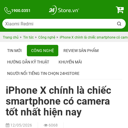
1900.0351
Trang chủ
Tin tức
Công nghệ
iPhone X chính là chiếc smartphone có came
TIN MỚI
CÔNG NGHỆ
REVIEW SẢN PHẨM
HƯỚNG DẪN KỸ THUẬT
KHUYẾN MÃI
NGƯỜI NỔI TIẾNG TIN CHỌN 24HSTORE
iPhone X chính là chiếc
smartphone có camera
tốt nhất hiện nay
12/05/2026
6068