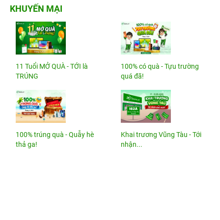
KHUYẾN MẠI
11 Tuổi MỞ QUÀ - TỚI là
100% có quà - Tựu trường
TRÚNG
quá đã!
100% trúng quà - Quẫy hè
Khai trương Vũng Tàu - Tới
thả ga!
nhận...