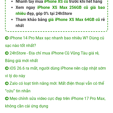
Nhanh tay mua
iPhone XS cũ
trước khi hết hàng
Xem ngay
iPhone XS Max 256GB cũ giá bao
nhiêu
đẹp, góp 0% tại 24hStore
Tham khảo bảng
giá iPhone XS Max 64GB cũ
rẻ
nhất
iPhone 14 Pro Max sạc nhanh bao nhiêu W? Dùng củ
sạc nào tốt nhất?
24hStore - Địa chỉ mua iPhone Cũ Vũng Tàu giá rẻ,
Bảng giá mới nhất
iOS 26.6 ra mắt, người dùng iPhone nên cập nhật sớm
vì lý do này
Zalo có loạt tính năng mới: Mất điện thoại vẫn có thể
“cứu” tin nhắn
Mẹo chỉnh sửa video cực đẹp trên iPhone 17 Pro Max,
không cần cài ứng dụng