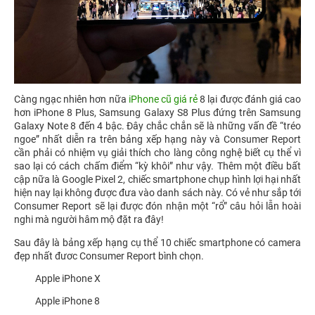
Càng ngạc nhiên hơn nữa
iPhone cũ giá rẻ
8 lại được đánh giá cao
hơn iPhone 8 Plus, Samsung Galaxy S8 Plus đứng trên Samsung
Galaxy Note 8 đến 4 bậc. Đây chắc chắn sẽ là những vấn đề “tréo
ngoe” nhất diễn ra trên bảng xếp hạng này và Consumer Report
cần phải có nhiệm vụ giải thích cho làng công nghệ biết cụ thể vì
sao lại có cách chấm điểm “kỳ khôi” như vậy. Thêm một điều bất
cập nữa là Google Pixel 2, chiếc smartphone chụp hình lợi hại nhất
hiện nay lại không được đưa vào danh sách này. Có vẻ như sắp tới
Consumer Report sẽ lại được đón nhận một “rổ” câu hỏi lẫn hoài
nghi mà người hâm mộ đặt ra đây!
Sau đây là bảng xếp hạng cụ thể 10 chiếc smartphone có camera
đẹp nhất đươc Consumer Report bình chọn.
Apple iPhone X
Apple iPhone 8