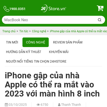
1900.0351
Trang chủ
Tin tức
Công nghệ
iPhone gập của nhà Apple có thể ra mắt và
TIN MỚI
CÔNG NGHỆ
REVIEW SẢN PHẨM
HƯỚNG DẪN KỸ THUẬT
KHUYẾN MÃI
NGƯỜI NỔI TIẾNG TIN CHỌN 24HSTORE
iPhone gập của nhà
Apple có thể ra mắt vào
2023 với màn hình 8 inch
03/10/2025
6750
Thanh Thanh