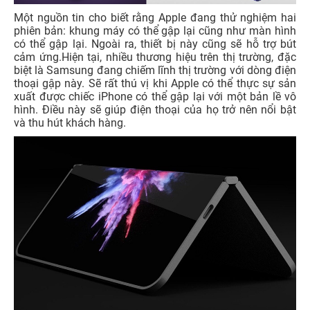
Một nguồn tin cho biết rằng Apple đang thử nghiệm hai
phiên bản: khung máy có thể gập lại cũng như màn hình
có thể gập lại. Ngoài ra, thiết bị này cũng sẽ hỗ trợ bút
cảm ứng.Hiện tại, nhiều thương hiệu trên thị trường, đặc
biệt là Samsung đang chiếm lĩnh thị trường với dòng điện
thoại gập này. Sẽ rất thú vị khi Apple có thể thực sự sản
xuất được chiếc iPhone có thể gập lại với một bản lề vô
hình. Điều này sẽ giúp điện thoại của họ trở nên nổi bật
và thu hút khách hàng.