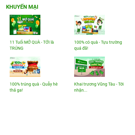
KHUYẾN MẠI
11 Tuổi MỞ QUÀ - TỚI là
100% có quà - Tựu trường
TRÚNG
quá đã!
100% trúng quà - Quẫy hè
Khai trương Vũng Tàu - Tới
thả ga!
nhận...