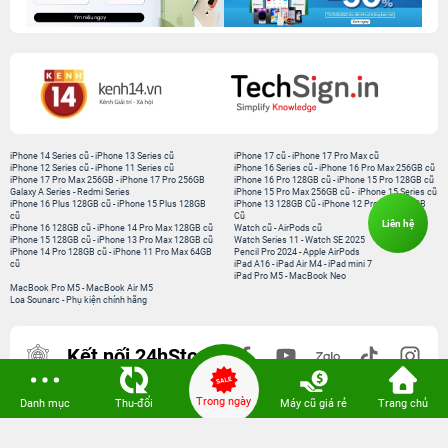
iPhone 14 Series cũ
-
iPhone 13 Series cũ
iPhone 17 cũ
-
iPhone 17 Pro Max cũ
iPhone 12 Series cũ
-
iPhone 11 Series cũ
iPhone 16 Series cũ
-
iPhone 16 Pro Max 256GB cũ
iPhone 17 Pro Max 256GB
-
iPhone 17 Pro 256GB
iPhone 16 Pro 128GB cũ
-
iPhone 15 Pro 128GB cũ
Galaxy A Series
-
Redmi Series
iPhone 15 Pro Max 256GB cũ
-
iPhone 15 Series cũ
iPhone 16 Plus 128GB cũ
-
iPhone 15 Plus 128GB
iPhone 13 128GB Cũ
-
iPhone 12 Pro Max 128GB
cũ
Cũ
Liên hệ
iPhone 16 128GB cũ
-
iPhone 14 Pro Max 128GB cũ
Watch cũ
-
AirPods cũ
iPhone 15 128GB cũ
-
iPhone 13 Pro Max 128GB cũ
Watch Series 11
-
Watch SE 2025
iPhone 14 Pro 128GB cũ
-
iPhone 11 Pro Max 64GB
Pencil Pro 2024
-
Apple AirPods
cũ
iPad A16
-
iPad Air M4
-
iPad mini 7
iPad Pro M5
-
MacBook Neo
MacBook Pro M5
-
MacBook Air M5
Loa Sounarc
-
Phụ kiện chính hãng
Kết nối 24hStore
Trong ngày
Danh mục
Thu-đổi
Máy cũ giá rẻ
Trang chủ
Website thành viên:
Bệnh Viện Điện Thoại, Laptop 24h