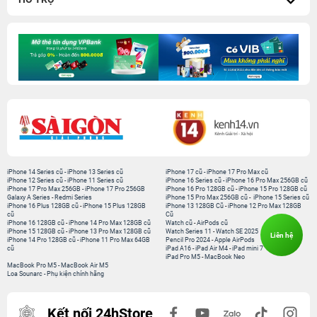
iPhone 14 Series cũ
-
iPhone 13 Series cũ
iPhone 17 cũ
-
iPhone 17 Pro Max cũ
iPhone 12 Series cũ
-
iPhone 11 Series cũ
iPhone 16 Series cũ
-
iPhone 16 Pro Max 256GB cũ
iPhone 17 Pro Max 256GB
-
iPhone 17 Pro 256GB
iPhone 16 Pro 128GB cũ
-
iPhone 15 Pro 128GB cũ
Galaxy A Series
-
Redmi Series
iPhone 15 Pro Max 256GB cũ
-
iPhone 15 Series cũ
iPhone 16 Plus 128GB cũ
-
iPhone 15 Plus 128GB
iPhone 13 128GB Cũ
-
iPhone 12 Pro Max 128GB
cũ
Cũ
iPhone 16 128GB cũ
-
iPhone 14 Pro Max 128GB cũ
Watch cũ
-
AirPods cũ
iPhone 15 128GB cũ
-
iPhone 13 Pro Max 128GB cũ
Watch Series 11
-
Watch SE 2025
Liên hệ
iPhone 14 Pro 128GB cũ
-
iPhone 11 Pro Max 64GB
Pencil Pro 2024
-
Apple AirPods
cũ
iPad A16
-
iPad Air M4
-
iPad mini 7
iPad Pro M5
-
MacBook Neo
MacBook Pro M5
-
MacBook Air M5
Loa Sounarc
-
Phụ kiện chính hãng
Kết nối 24hStore