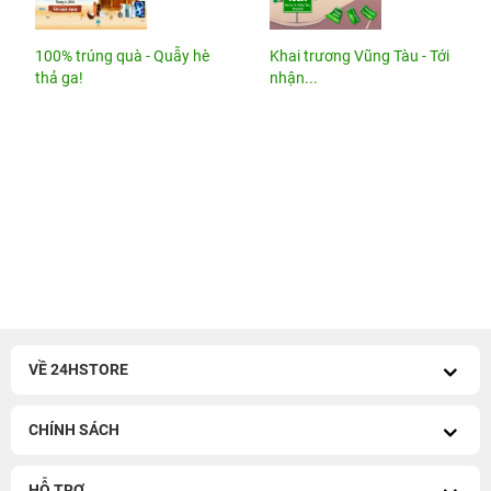
100% trúng quà - Quẫy hè
Khai trương Vũng Tàu - Tới
thả ga!
nhận...
VỀ 24HSTORE
CHÍNH SÁCH
HỖ TRỢ