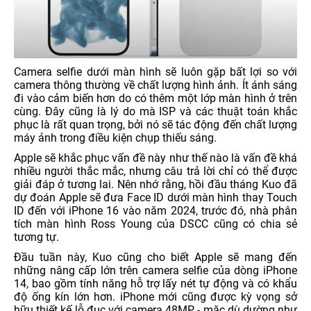
Camera selfie dưới màn hình sẽ luôn gặp bất lợi so với
camera thông thường về chất lượng hình ảnh. Ít ánh sáng
đi vào cảm biến hơn do có thêm một lớp màn hình ở trên
cùng. Đây cũng là lý do mà ISP và các thuật toán khắc
phục là rất quan trọng, bởi nó sẽ tác động đến chất lượng
máy ảnh trong điều kiện chụp thiếu sáng.
Apple sẽ khắc phục vấn đề này như thế nào là vấn đề khá
nhiều người thắc mắc, nhưng câu trả lời chỉ có thể được
giải đáp ở tương lai. Nên nhớ rằng, hồi đầu tháng Kuo đã
dự đoán Apple sẽ đưa Face ID dưới màn hình thay Touch
ID đến với iPhone 16 vào năm 2024, trước đó, nhà phân
tích màn hình Ross Young của DSCC cũng có chia sẻ
tương tự.
Đầu tuần này, Kuo cũng cho biết Apple sẽ mang đến
những nâng cấp lớn trên camera selfie của dòng iPhone
14, bao gồm tính năng hỗ trợ lấy nét tự động và có khẩu
độ ống kín lớn hơn. iPhone mới cũng được kỳ vọng sở
hữu thiết kế lỗ đục với camera 48MP - mặc dù dường như