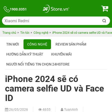
1900.0351
Trang chủ
Tin tức
Công nghệ
iPhone 2024 sẽ có camera selfie UD và Face
TIN MỚI
CÔNG NGHỆ
REVIEW SẢN PHẨM
HƯỚNG DẪN KỸ THUẬT
KHUYẾN MÃI
NGƯỜI NỔI TIẾNG TIN CHỌN 24HSTORE
iPhone 2024 sẽ có
camera selfie UD và Face
ID
26/05/2026
4655
TuanAnh