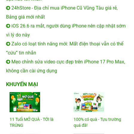
24hStore - Địa chỉ mua iPhone Cũ Vũng Tàu giá rẻ,
Bảng giá mới nhất
iOS 26.6 ra mắt, người dùng iPhone nên cập nhật sớm
vì lý do này
Zalo có loạt tính năng mới: Mất điện thoại vẫn có thể
“cứu” tin nhắn
Mẹo chỉnh sửa video cực đẹp trên iPhone 17 Pro Max,
không cần cài ứng dụng
KHUYẾN MẠI
11 Tuổi MỞ QUÀ - TỚI là
100% có quà - Tựu trường
TRÚNG
quá đã!