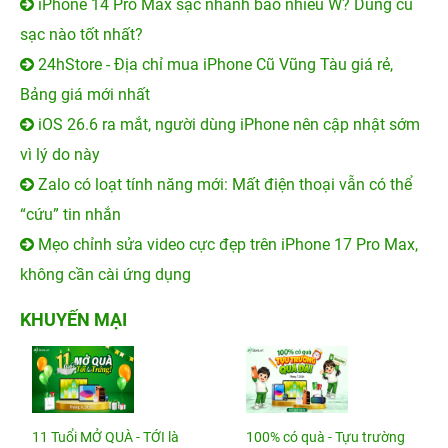
iPhone 14 Pro Max sạc nhanh bao nhiêu W? Dùng củ
sạc nào tốt nhất?
24hStore - Địa chỉ mua iPhone Cũ Vũng Tàu giá rẻ,
Bảng giá mới nhất
iOS 26.6 ra mắt, người dùng iPhone nên cập nhật sớm
vì lý do này
Zalo có loạt tính năng mới: Mất điện thoại vẫn có thể
“cứu” tin nhắn
Mẹo chỉnh sửa video cực đẹp trên iPhone 17 Pro Max,
không cần cài ứng dụng
KHUYẾN MẠI
11 Tuổi MỞ QUÀ - TỚI là
100% có quà - Tựu trường