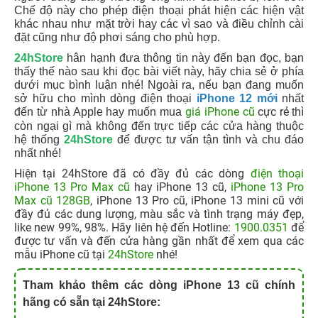
Chế độ này cho phép điện thoại phát hiện các hiện vật
khác nhau như mặt trời hay các vì sao và điều chỉnh cài
đặt cũng như độ phơi sáng cho phù hợp.
24hStore
hân hạnh đưa thông tin này đến bạn đọc, bạn
thấy thế nào sau khi đọc bài viết này, hãy chia sẻ ở phía
dưới mục bình luận nhé! Ngoài ra, nếu bạn đang muốn
sở hữu cho mình dòng điện thoại
iPhone 12 mới
nhất
giá iPhone cũ
cực rẻ
đến từ nhà Apple hay muốn mua
thì
còn ngại gì mà không đến trực tiếp các cửa hàng thuộc
hệ thống
24hStore
để được tư vấn tận tình và chu đáo
nhất nhé!
Hiện tại 24hStore đã có đầy đủ các dòng
điện thoại
iPhone 13 Pro Max cũ
hay iPhone 13 cũ,
iPhone 13 Pro
Max cũ 128GB
, iPhone 13 Pro cũ, iPhone 13 mini cũ với
đầy đủ các dung lượng, màu sắc và tình trạng máy đẹp,
like new 99%, 98%. Hãy liên hệ đến Hotline:
1900.0351
để
được tư vấn và đến cửa hàng gần nhất để xem qua các
mẫu iPhone cũ tại
24hStore
nhé!
Tham khảo thêm các dòng iPhone 13 cũ chính
hãng có sẵn tại 24hStore: