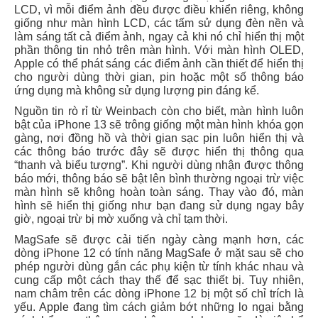
LCD, vì mỗi điểm ảnh đều được điều khiển riêng, không
giống như màn hình LCD, các tấm sử dụng đèn nền và
làm sáng tất cả điểm ảnh, ngay cả khi nó chỉ hiển thị một
phần thông tin nhỏ trên màn hình. Với màn hình OLED,
Apple có thể phát sáng các điểm ảnh cần thiết để hiển thị
cho người dùng thời gian, pin hoặc một số thông báo
ứng dụng mà không sử dụng lượng pin đáng kể.
Nguồn tin rò rỉ từ Weinbach còn cho biết, màn hình luôn
bật của iPhone 13 sẽ trông giống một màn hình khóa gọn
gàng, nơi đồng hồ và thời gian sạc pin luôn hiển thị và
các thông báo trước đây sẽ được hiển thị thông qua
“thanh và biểu tượng”. Khi người dùng nhận được thông
báo mới, thông báo sẽ bật lên bình thường ngoại trừ việc
màn hình sẽ không hoàn toàn sáng. Thay vào đó, màn
hình sẽ hiển thị giống như bạn đang sử dụng ngay bây
giờ, ngoại trừ bị mờ xuống và chỉ tạm thời.
MagSafe sẽ được cải tiến ngày càng mạnh hơn, các
dòng iPhone 12 có tính năng MagSafe ở mặt sau sẽ cho
phép người dùng gắn các phụ kiện từ tính khác nhau và
cung cấp một cách thay thế để sạc thiết bị. Tuy nhiên,
nam châm trên các dòng iPhone 12 bị một số chỉ trích là
yếu. Apple đang tìm cách giảm bớt những lo ngại bằng