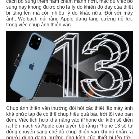
cách bổ sung thêm nam châm mạnh hơn, mặc dù việc bổ
sung này không được cho là lý do khiến độ dày của thiết
bị tăng lên mà còn nhiều lý do khác nữa. Đối với máy
ảnh, Weibach nói rằng Apple đang tăng cường nỗ lực
trong việc chụp ảnh thiên văn.
Chụp ảnh thiên văn thường đòi hỏi các thiết lập máy ảnh
khá phức tạp để có thể chụp hiệu quả bầu trời tối vào ban
đêm. Việc tích hợp khả năng vào iPhone dự kiến sẽ diễn
ra liền mạch và Apple còn tuyên bố rằng iPhone 13 sẽ tự
động chuyển sang chế độ chụp thiên văn khi nó nhận ra
người dùng đang hướng ống kính của thiết bị lên trời.