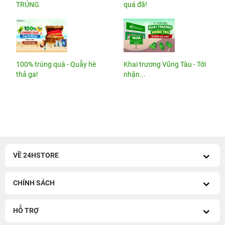
TRÚNG
quá đã!
100% trúng quà - Quẫy hè
Khai trương Vũng Tàu - Tới
thả ga!
nhận...
VỀ 24HSTORE
CHÍNH SÁCH
HỖ TRỢ