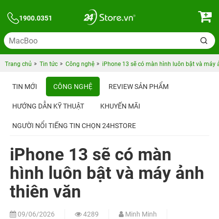
1900.0351
Trang chủ
Tin tức
Công nghệ
iPhone 13 sẽ có màn hình luôn bật và máy 
TIN MỚI
CÔNG NGHỆ
REVIEW SẢN PHẨM
HƯỚNG DẪN KỸ THUẬT
KHUYẾN MÃI
NGƯỜI NỔI TIẾNG TIN CHỌN 24HSTORE
iPhone 13 sẽ có màn
hình luôn bật và máy ảnh
thiên văn
09/06/2026
4289
Minh Minh