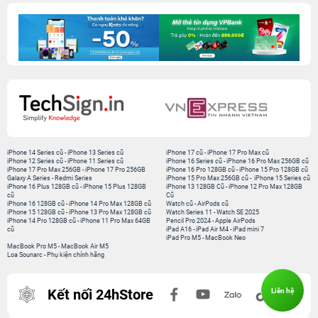
iPhone 14 Series cũ
-
iPhone 13 Series cũ
iPhone 17 cũ
-
iPhone 17 Pro Max cũ
iPhone 12 Series cũ
-
iPhone 11 Series cũ
iPhone 16 Series cũ
-
iPhone 16 Pro Max 256GB cũ
iPhone 17 Pro Max 256GB
-
iPhone 17 Pro 256GB
iPhone 16 Pro 128GB cũ
-
iPhone 15 Pro 128GB cũ
Galaxy A Series
-
Redmi Series
iPhone 15 Pro Max 256GB cũ
-
iPhone 15 Series cũ
iPhone 16 Plus 128GB cũ
-
iPhone 15 Plus 128GB
iPhone 13 128GB Cũ
-
iPhone 12 Pro Max 128GB
cũ
Cũ
iPhone 16 128GB cũ
-
iPhone 14 Pro Max 128GB cũ
Watch cũ
-
AirPods cũ
iPhone 15 128GB cũ
-
iPhone 13 Pro Max 128GB cũ
Watch Series 11
-
Watch SE 2025
iPhone 14 Pro 128GB cũ
-
iPhone 11 Pro Max 64GB
Pencil Pro 2024
-
Apple AirPods
cũ
iPad A16
-
iPad Air M4
-
iPad mini 7
iPad Pro M5
-
MacBook Neo
MacBook Pro M5
-
MacBook Air M5
Loa Sounarc
-
Phụ kiện chính hãng
Kết nối 24hStore
Liên hệ