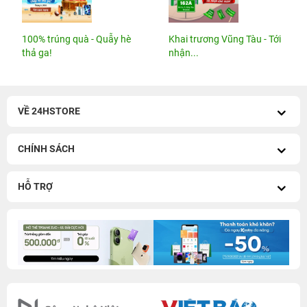
100% trúng quà - Quẫy hè
Khai trương Vũng Tàu - Tới
thả ga!
nhận...
VỀ 24HSTORE
CHÍNH SÁCH
HỖ TRỢ