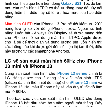
hình còn hiệu quả hơn trên dòng
Galaxy S21
. Tốc độ làm
mới của màn hình LTPO có thể tự động thay đổi tùy nội
dung hiển thị, điều này sẽ tối ưu hóa mức tiêu hao điện
năng.
Màn hình OLED
của iPhone 13 Pro sẽ tiết kiệm tới 20%
năng lượng so với dòng iPhone trước. Ngoài ra, tính
năng Luôn bật - Always On Display sẽ được mang đến
cho iPhone nhờ sử dụng màn hình LTPO. Apple được
cho là sẽ để thời gian và dung lượng pin luôn hiển thị;
các thông báo khi được gửi đến sẽ hiện thị tạm thời; điều
này tương tự các smartphone Android.
LG sẽ sản xuất màn hình 60Hz cho iPhone
13 mini và iPhone 13
Cùng sản xuất màn hình cho
iPhone 13 series
chính là
LG. Hãng được cho là đang sản xuất màn hình LTPS
(silicon đa tinh thể nhiệt độ thấp) cho
iPhone 13 mini
và
iPhone 13. Hai mẫu iPhone này sẽ vẫn duy trì tốc độ làm
mới ở 60Hz.
Theo báo cáo, việc sản xuất màn hình OLED cho dòng
iPhone 13 bắt đầu sớm hơn năm ngoái một tháng. Đây