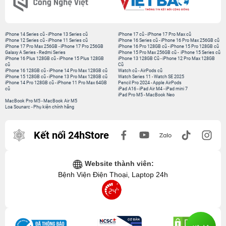
iPhone 14 Series cũ
-
iPhone 13 Series cũ
iPhone 17 cũ
-
iPhone 17 Pro Max cũ
iPhone 12 Series cũ
-
iPhone 11 Series cũ
iPhone 16 Series cũ
-
iPhone 16 Pro Max 256GB cũ
iPhone 17 Pro Max 256GB
-
iPhone 17 Pro 256GB
iPhone 16 Pro 128GB cũ
-
iPhone 15 Pro 128GB cũ
Galaxy A Series
-
Redmi Series
iPhone 15 Pro Max 256GB cũ
-
iPhone 15 Series cũ
iPhone 16 Plus 128GB cũ
-
iPhone 15 Plus 128GB
iPhone 13 128GB Cũ
-
iPhone 12 Pro Max 128GB
cũ
Cũ
iPhone 16 128GB cũ
-
iPhone 14 Pro Max 128GB cũ
Watch cũ
-
AirPods cũ
iPhone 15 128GB cũ
-
iPhone 13 Pro Max 128GB cũ
Watch Series 11
-
Watch SE 2025
iPhone 14 Pro 128GB cũ
-
iPhone 11 Pro Max 64GB
Pencil Pro 2024
-
Apple AirPods
cũ
iPad A16
-
iPad Air M4
-
iPad mini 7
iPad Pro M5
-
MacBook Neo
MacBook Pro M5
-
MacBook Air M5
Loa Sounarc
-
Phụ kiện chính hãng
Kết nối 24hStore
Website thành viên:
Bệnh Viện Điện Thoại, Laptop 24h