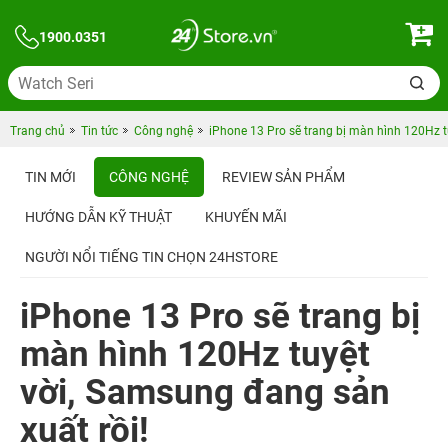
1900.0351
Trang chủ
Tin tức
Công nghệ
iPhone 13 Pro sẽ trang bị màn hình 120Hz t
TIN MỚI
CÔNG NGHỆ
REVIEW SẢN PHẨM
HƯỚNG DẪN KỸ THUẬT
KHUYẾN MÃI
NGƯỜI NỔI TIẾNG TIN CHỌN 24HSTORE
iPhone 13 Pro sẽ trang bị
màn hình 120Hz tuyệt
vời, Samsung đang sản
xuất rồi!