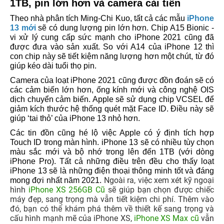
1TB, pin lớn hơn và camera cải tiến
Theo nhà phân tích Ming-Chi Kuo, tất cả các mẫu
iPhone
13 mới
sẽ có dung lượng pin lớn hơn. Chip A15 Bionic -
vi xử lý cung cấp sức mạnh cho iPhone 2021 cũng đã
được đưa vào sản xuất. So với A14 của iPhone 12 thì
con chip này sẽ tiết kiệm năng lượng hơn một chút, từ đó
giúp kéo dài tuổi thọ pin.
Camera của loạt iPhone 2021 cũng được đồn đoán sẽ có
các cảm biến lớn hơn, ống kính mới và công nghệ OIS
dịch chuyển cảm biến. Apple sẽ sử dụng chip VCSEL để
giảm kích thước hệ thống quét mặt Face ID. Điều này sẽ
giúp ‘tai thỏ’ của iPhone 13 nhỏ hơn.
Các tin đồn cũng hé lộ việc Apple có ý định tích hợp
Touch ID trong màn hình. iPhone 13 sẽ có nhiều tùy chọn
màu sắc mới và bộ nhớ trong lên đến 1TB (với dòng
iPhone Pro). Tất cả những điều trên đều cho thấy loạt
iPhone 13 sẽ là những điện thoại thông minh tốt và đáng
Ngoài ra, việc xem xét kỹ ngoại
mong đợi nhất năm 2021.
hình
iPhone XS 256GB Cũ
sẽ giúp bạn chọn được chiếc
máy đẹp, sang trọng mà vẫn tiết kiệm chi phí. Thêm vào
đó, bạn có thể khám phá thêm về thiết kế sang trọng và
cấu hình mạnh mẽ của iPhone XS,
iPhone XS Max cũ
vẫn