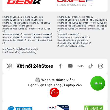
iPhone 14 Series cũ
-
iPhone 13 Series cũ
iPhone 17 cũ
-
iPhone 17 Pro Max cũ
iPhone 12 Series cũ
-
iPhone 11 Series cũ
iPhone 16 Series cũ
-
iPhone 16 Pro Max 256GB cũ
iPhone 17 Pro Max 256GB
-
iPhone 17 Pro 256GB
iPhone 16 Pro 128GB cũ
-
iPhone 15 Pro 128GB cũ
Galaxy A Series
-
Redmi Series
iPhone 15 Pro Max 256GB cũ
-
iPhone 15 Series cũ
iPhone 16 Plus 128GB cũ
-
iPhone 15 Plus 128GB
iPhone 13 128GB Cũ
-
iPhone 12 Pro Max 128GB
cũ
Cũ
iPhone 16 128GB cũ
-
iPhone 14 Pro Max 128GB cũ
Watch cũ
-
AirPods cũ
iPhone 15 128GB cũ
-
iPhone 13 Pro Max 128GB cũ
Watch Series 11
-
Watch SE 2025
iPhone 14 Pro 128GB cũ
-
iPhone 11 Pro Max 64GB
Pencil Pro 2024
-
Apple AirPods
cũ
iPad A16
-
iPad Air M4
-
iPad mini 7
iPad Pro M5
-
MacBook Neo
MacBook Pro M5
-
MacBook Air M5
Loa Sounarc
-
Phụ kiện chính hãng
Kết nối 24hStore
Website thành viên:
Liên hệ
Bệnh Viện Điện Thoại, Laptop 24h