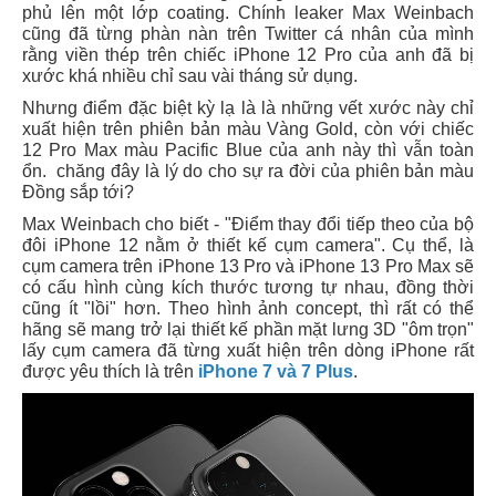
phủ lên một lớp coating. Chính leaker Max Weinbach
cũng đã từng phàn nàn trên Twitter cá nhân của mình
rằng viền thép trên chiếc iPhone 12 Pro của anh đã bị
xước khá nhiều chỉ sau vài tháng sử dụng.
Nhưng điểm đặc biệt kỳ lạ là là những vết xước này chỉ
xuất hiện trên phiên bản màu Vàng Gold, còn với chiếc
12 Pro Max màu Pacific Blue của anh này thì vẫn toàn
ổn. chăng đây là lý do cho sự ra đời của phiên bản màu
Đồng sắp tới?
Max Weinbach cho biết - "Điểm thay đổi tiếp theo của bộ
đôi iPhone 12 nằm ở thiết kế cụm camera". Cụ thể, là
cụm camera trên iPhone 13 Pro và iPhone 13 Pro Max sẽ
có cấu hình cùng kích thước tương tự nhau, đồng thời
cũng ít "lồi" hơn. Theo hình ảnh concept, thì rất có thể
hãng sẽ mang trở lại thiết kế phần mặt lưng 3D "ôm trọn"
lấy cụm camera đã từng xuất hiện trên dòng iPhone rất
được yêu thích là trên
iPhone 7 và 7 Plus
.