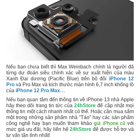
Nếu bạn chưa biết thì Max Weinbach chính là người đã
từng dự đoán siêu chính xác về sự xuất hiện của màu
Xanh Đại dương (Pacific Blue) trên bộ đôi
iPhone 12
Pro
và Pro Max và kích thước màn hình 6,7 inch khổng lồ
của
iPhone 12 Pro Max
…
Nếu bạn quan tâm đến thông tin về iPhone 13 nhà Apple
hãy theo dõi trang tin tức của
24hStore
để cập nhật mọi
thông tin một cách nhanh nhất có thể. Hoặc cần mua sắm
một trong những sản phẩm nhà “Táo” hay các sản phẩm
hay bạn muốn tham khảo
giá iPhone cũ
với
công nghệ
mức giá ưu đãi
, hãy liên hệ
24hStore
để được hỗ trợ và
tư vấn tận tình nhất!