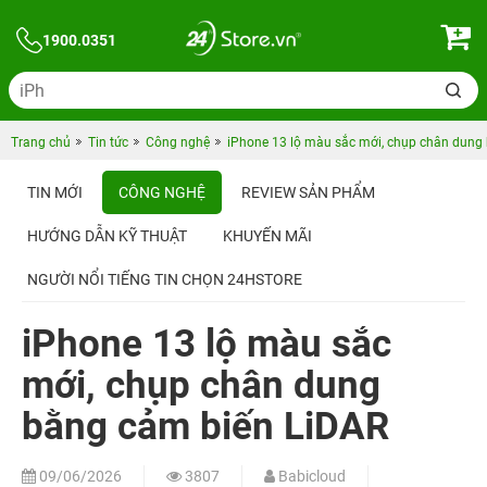
1900.0351
Trang chủ
Tin tức
Công nghệ
iPhone 13 lộ màu sắc mới, chụp chân dung
TIN MỚI
CÔNG NGHỆ
REVIEW SẢN PHẨM
HƯỚNG DẪN KỸ THUẬT
KHUYẾN MÃI
NGƯỜI NỔI TIẾNG TIN CHỌN 24HSTORE
iPhone 13 lộ màu sắc
mới, chụp chân dung
bằng cảm biến LiDAR
09/06/2026
3807
Babicloud