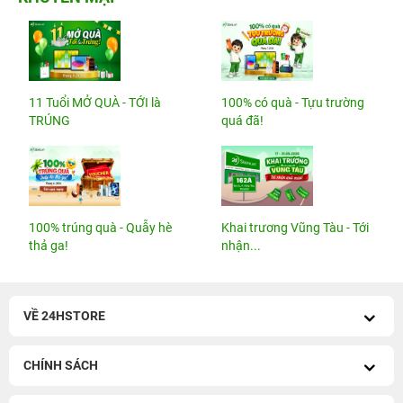
11 Tuổi MỞ QUÀ - TỚI là
100% có quà - Tựu trường
TRÚNG
quá đã!
100% trúng quà - Quẫy hè
Khai trương Vũng Tàu - Tới
thả ga!
nhận...
VỀ 24HSTORE
CHÍNH SÁCH