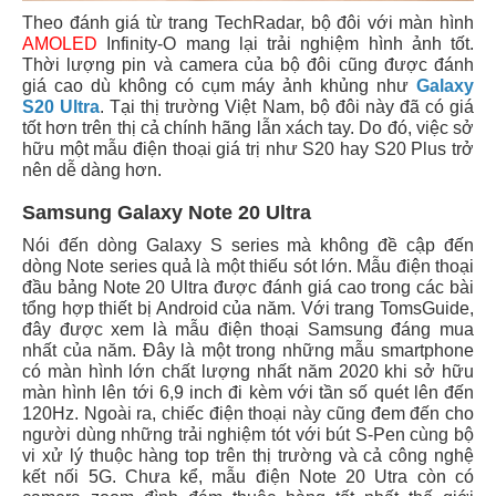
Theo đánh giá từ trang TechRadar, bộ đôi với màn hình
AMOLED
Infinity-O mang lại trải nghiệm hình ảnh tốt.
Thời lượng pin và camera của bộ đôi cũng được đánh
giá cao dù không có cụm máy ảnh khủng như
Galaxy
S20 Ultra
. Tại thị trường Việt Nam, bộ đôi này đã có giá
tốt hơn trên thị cả chính hãng lẫn xách tay. Do đó, việc sở
hữu một mẫu điện thoại giá trị như S20 hay S20 Plus trở
nên dễ dàng hơn.
Samsung Galaxy Note 20 Ultra
Nói đến dòng Galaxy S series mà không đề cập đến
dòng Note series quả là một thiếu sót lớn. Mẫu điện thoại
đầu bảng Note 20 Ultra được đánh giá cao trong các bài
tổng hợp thiết bị Android của năm. Với trang TomsGuide,
đây được xem là mẫu điện thoại Samsung đáng mua
nhất của năm. Đây là một trong những mẫu smartphone
có màn hình lớn chất lượng nhất năm 2020 khi sở hữu
màn hình lên tới 6,9 inch đi kèm với tần số quét lên đến
120Hz. Ngoài ra, chiếc điện thoại này cũng đem đến cho
người dùng những trải nghiệm tót với bút S-Pen cùng bộ
vi xử lý thuộc hàng top trên thị trường và cả công nghệ
kết nối 5G. Chưa kể, mẫu điện Note 20 Utra còn có