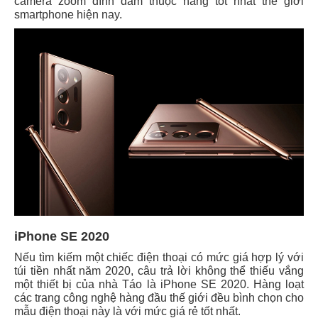
camera zoom đình đám thuộc hàng tốt nhất thế giới
smartphone hiện nay.
iPhone SE 2020
Nếu tìm kiếm một chiếc điện thoại có mức giá hợp lý với
túi tiền nhất năm 2020, câu trả lời không thể thiếu vắng
một thiết bị của nhà Táo là iPhone SE 2020. Hàng loạt
các trang công nghệ hàng đầu thế giới đều bình chọn cho
mẫu điện thoại này là với mức giá rẻ tốt nhất.