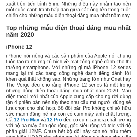
xuất trên tiến trình 5nm. Những điều này nhằm tạo nên
một cuộc cạnh tranh hấp dẫn giữa các ông lớn trong cuộc
chiến cho những mẫu điện thoại đáng mua nhất năm nay.
Top những mẫu điện thoại đáng mua nhất
năm 2020
iPhone 12
iPhone nói riêng và các sản phẩm của Apple nói chung
luôn tạo ra những cú hích về mặt công nghệ dành cho thị
trường smartphone. Với những gì mà iPhone 12 series
mang lại thì các trang công nghệ danh tiếng dành lời
khen quả thật không sao. Những trang lớn như Cnet hay
The Verge đều cho rằng iPhone 12 series là một trong
những dòng điện thoại đáng mua nhất năm 2020. Mẫu
điện thoại mới nhất của Apple cung cấp cho người dùng
tận 4 phiên bản nên tùy theo nhu cầu mà người dùng sẽ
lựa chọn cho phù hợp. Bộ đôi bản Pro không chỉ sở hữu
sức mạnh đáng nể mà con có cụm máy ảnh chất lượng.
Cả
12 Pro Max
và
12 Pro
đều có cụm camera chất lượng
với bộ ba máy ảnh góc rộng, góc siêu rộng và tele với độ
phân giải 12MP. Chưa hết bộ đôi này còn sở hữu thêm