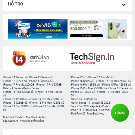
HỖ TRỢ
iPhone 14 Series cũ
-
iPhone 13 Series cũ
iPhone 17 cũ
-
iPhone 17 Pro Max cũ
iPhone 12 Series cũ
-
iPhone 11 Series cũ
iPhone 16 Series cũ
-
iPhone 16 Pro Max 256GB cũ
iPhone 17 Pro Max 256GB
-
iPhone 17 Pro 256GB
iPhone 16 Pro 128GB cũ
-
iPhone 15 Pro 128GB cũ
Galaxy A Series
-
Redmi Series
iPhone 15 Pro Max 256GB cũ
-
iPhone 15 Series cũ
iPhone 16 Plus 128GB cũ
-
iPhone 15 Plus 128GB
iPhone 13 128GB Cũ
-
iPhone 12 Pro Max 128GB
cũ
Cũ
iPhone 16 128GB cũ
-
iPhone 14 Pro Max 128GB cũ
Watch cũ
-
AirPods cũ
iPhone 15 128GB cũ
-
iPhone 13 Pro Max 128GB cũ
Watch Series 11
-
Watch SE 2025
iPhone 14 Pro 128GB cũ
-
iPhone 11 Pro Max 64GB
Pencil Pro 2024
-
Apple AirPods
cũ
iPad A16
-
iPad Air M4
-
iPad mini 7
Liên hệ
iPad Pro M5
-
MacBook Neo
MacBook Pro M5
-
MacBook Air M5
Loa Sounarc
-
Phụ kiện chính hãng