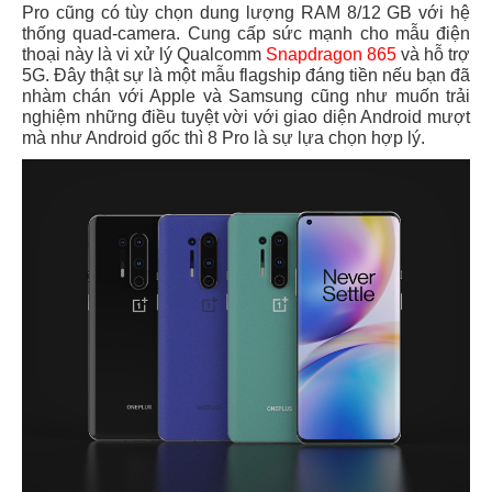
Pro cũng có tùy chọn dung lượng RAM 8/12 GB với hệ
thống quad-camera. Cung cấp sức mạnh cho mẫu điện
thoại này là vi xử lý Qualcomm
Snapdragon 865
và hỗ trợ
5G. Đây thật sự là một mẫu flagship đáng tiền nếu bạn đã
nhàm chán với Apple và Samsung cũng như muốn trải
nghiệm những điều tuyệt vời với giao diện Android mượt
mà như Android gốc thì 8 Pro là sự lựa chọn hợp lý.