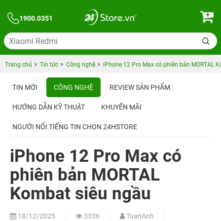
1900.0351
Trang chủ
Tin tức
Công nghệ
iPhone 12 Pro Max có phiên bản MORTAL K
TIN MỚI
CÔNG NGHỆ
REVIEW SẢN PHẨM
HƯỚNG DẪN KỸ THUẬT
KHUYẾN MÃI
NGƯỜI NỔI TIẾNG TIN CHỌN 24HSTORE
iPhone 12 Pro Max có
phiên bản MORTAL
Kombat siêu ngầu
18/12/2025
3336
TuanAnh