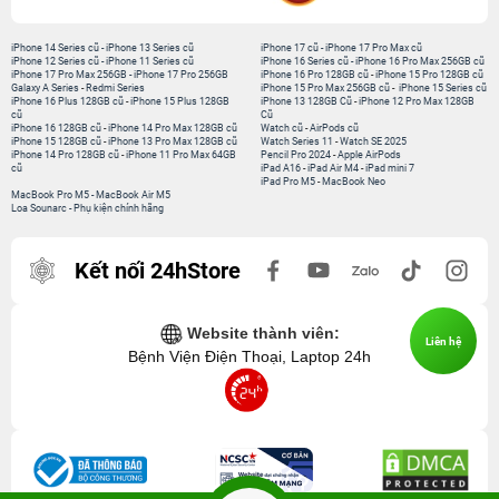
iPhone 14 Series cũ
-
iPhone 13 Series cũ
iPhone 17 cũ
-
iPhone 17 Pro Max cũ
iPhone 12 Series cũ
-
iPhone 11 Series cũ
iPhone 16 Series cũ
-
iPhone 16 Pro Max 256GB cũ
iPhone 17 Pro Max 256GB
-
iPhone 17 Pro 256GB
iPhone 16 Pro 128GB cũ
-
iPhone 15 Pro 128GB cũ
Galaxy A Series
-
Redmi Series
iPhone 15 Pro Max 256GB cũ
-
iPhone 15 Series cũ
iPhone 16 Plus 128GB cũ
-
iPhone 15 Plus 128GB
iPhone 13 128GB Cũ
-
iPhone 12 Pro Max 128GB
cũ
Cũ
iPhone 16 128GB cũ
-
iPhone 14 Pro Max 128GB cũ
Watch cũ
-
AirPods cũ
iPhone 15 128GB cũ
-
iPhone 13 Pro Max 128GB cũ
Watch Series 11
-
Watch SE 2025
iPhone 14 Pro 128GB cũ
-
iPhone 11 Pro Max 64GB
Pencil Pro 2024
-
Apple AirPods
cũ
iPad A16
-
iPad Air M4
-
iPad mini 7
iPad Pro M5
-
MacBook Neo
MacBook Pro M5
-
MacBook Air M5
Loa Sounarc
-
Phụ kiện chính hãng
Kết nối 24hStore
Website thành viên:
Liên hệ
Bệnh Viện Điện Thoại, Laptop 24h