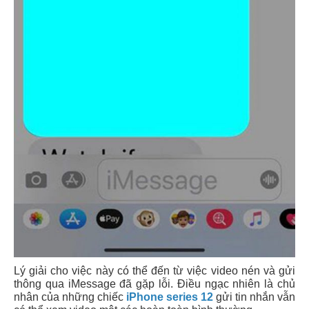
Lý giải cho việc này có thể đến từ việc video nén và gửi
thông qua iMessage đã gặp lỗi. Điều ngạc nhiên là chủ
nhân của những chiếc
iPhone series 12
gửi tin nhắn vẫn