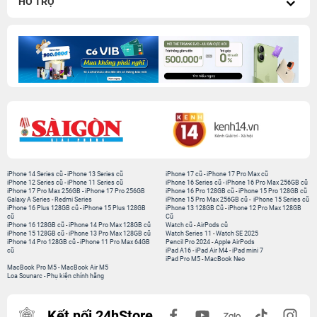
HỖ TRỢ
iPhone 14 Series cũ
-
iPhone 13 Series cũ
iPhone 17 cũ
-
iPhone 17 Pro Max cũ
iPhone 12 Series cũ
-
iPhone 11 Series cũ
iPhone 16 Series cũ
-
iPhone 16 Pro Max 256GB cũ
iPhone 17 Pro Max 256GB
-
iPhone 17 Pro 256GB
iPhone 16 Pro 128GB cũ
-
iPhone 15 Pro 128GB cũ
Galaxy A Series
-
Redmi Series
iPhone 15 Pro Max 256GB cũ
-
iPhone 15 Series cũ
iPhone 16 Plus 128GB cũ
-
iPhone 15 Plus 128GB
iPhone 13 128GB Cũ
-
iPhone 12 Pro Max 128GB
cũ
Cũ
iPhone 16 128GB cũ
-
iPhone 14 Pro Max 128GB cũ
Watch cũ
-
AirPods cũ
iPhone 15 128GB cũ
-
iPhone 13 Pro Max 128GB cũ
Watch Series 11
-
Watch SE 2025
iPhone 14 Pro 128GB cũ
-
iPhone 11 Pro Max 64GB
Pencil Pro 2024
-
Apple AirPods
cũ
iPad A16
-
iPad Air M4
-
iPad mini 7
iPad Pro M5
-
MacBook Neo
MacBook Pro M5
-
MacBook Air M5
Loa Sounarc
-
Phụ kiện chính hãng
Kết nối 24hStore