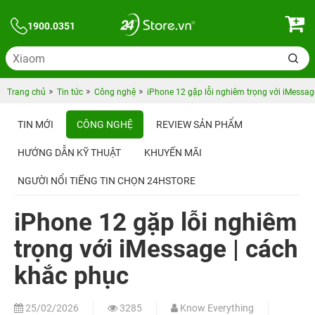
1900.0351
Trang chủ
Tin tức
Công nghệ
iPhone 12 gặp lỗi nghiêm trọng với iMessag
TIN MỚI
CÔNG NGHỆ
REVIEW SẢN PHẨM
HƯỚNG DẪN KỸ THUẬT
KHUYẾN MÃI
NGƯỜI NỔI TIẾNG TIN CHỌN 24HSTORE
iPhone 12 gặp lỗi nghiêm
trọng với iMessage | cách
khắc phục
25/02/2026
3285
Know Everything