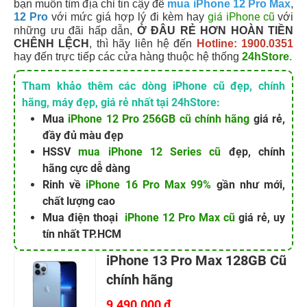
bạn muốn tìm địa chỉ tin cậy để
mua iPhone 12 Pro Max
,
giá iPhone cũ
12 Pro
với mức giá hợp lý đi kèm hay
với
những ưu đãi hấp dẫn,
Ở ĐÂU RẺ HƠN HOÀN TIỀN
CHÊNH LỆCH
, thì hãy liên hệ đến
Hotline: 1900.0351
hay đến trực tiếp các cửa hàng thuộc hệ thống
24hStore
.
Tham khảo thêm các dòng iPhone cũ đẹp, chính
hãng, máy đẹp, giá rẻ nhất tại 24hStore:
Mua
iPhone 12 Pro 256GB cũ chính hãng
giá rẻ,
đầy đủ màu đẹp
HSSV
mua iPhone 12 Series cũ
đẹp, chính
hãng cực dễ dàng
Rinh về
iPhone 16 Pro Max 99%
gần như mới,
chất lượng cao
Mua điện thoại
iPhone 12 Pro Max cũ
giá rẻ, uy
tín nhất TP.HCM
iPhone 13 Pro Max 128GB Cũ
chính hãng
9.490.000 đ