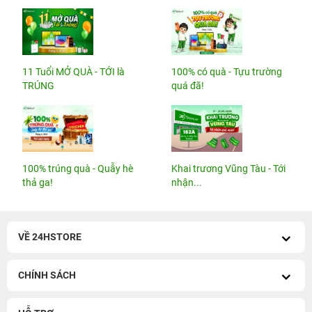
11 Tuổi MỞ QUÀ - TỚI là
100% có quà - Tựu trường
TRÚNG
quá đã!
100% trúng quà - Quẫy hè
Khai trương Vũng Tàu - Tới
thả ga!
nhận...
VỀ 24HSTORE
CHÍNH SÁCH