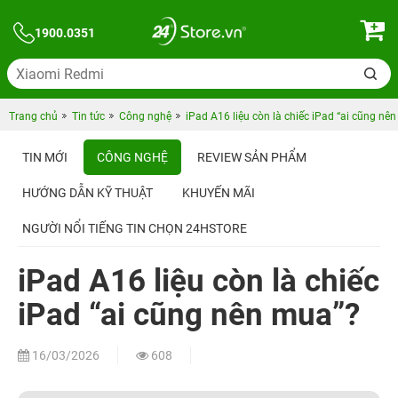
1900.0351
Trang chủ
Tin tức
Công nghệ
iPad A16 liệu còn là chiếc iPad “ai cũng nê
TIN MỚI
CÔNG NGHỆ
REVIEW SẢN PHẨM
HƯỚNG DẪN KỸ THUẬT
KHUYẾN MÃI
NGƯỜI NỔI TIẾNG TIN CHỌN 24HSTORE
iPad A16 liệu còn là chiếc
iPad “ai cũng nên mua”?
16/03/2026
608