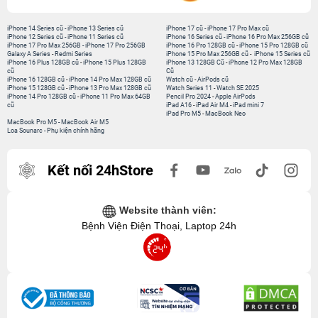
iPhone 14 Series cũ
-
iPhone 13 Series cũ
iPhone 17 cũ
-
iPhone 17 Pro Max cũ
iPhone 12 Series cũ
-
iPhone 11 Series cũ
iPhone 16 Series cũ
-
iPhone 16 Pro Max 256GB cũ
iPhone 17 Pro Max 256GB
-
iPhone 17 Pro 256GB
iPhone 16 Pro 128GB cũ
-
iPhone 15 Pro 128GB cũ
Galaxy A Series
-
Redmi Series
iPhone 15 Pro Max 256GB cũ
-
iPhone 15 Series cũ
iPhone 16 Plus 128GB cũ
-
iPhone 15 Plus 128GB
iPhone 13 128GB Cũ
-
iPhone 12 Pro Max 128GB
cũ
Cũ
iPhone 16 128GB cũ
-
iPhone 14 Pro Max 128GB cũ
Watch cũ
-
AirPods cũ
iPhone 15 128GB cũ
-
iPhone 13 Pro Max 128GB cũ
Watch Series 11
-
Watch SE 2025
iPhone 14 Pro 128GB cũ
-
iPhone 11 Pro Max 64GB
Pencil Pro 2024
-
Apple AirPods
cũ
iPad A16
-
iPad Air M4
-
iPad mini 7
iPad Pro M5
-
MacBook Neo
MacBook Pro M5
-
MacBook Air M5
Loa Sounarc
-
Phụ kiện chính hãng
Kết nối 24hStore
Website thành viên:
Bệnh Viện Điện Thoại, Laptop 24h