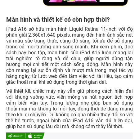
Màn hình và thiết kế có còn hợp thời?
iPad A16 sở hữu màn hình Liquid Retina 11-inch với độ
phân giải 2.360x1.640 pixels, mang đến hình ảnh sắc nét
và màu sắc trung thực, cùng độ sáng tối ưu để sử dụng
trong cả môi trường ánh sáng mạnh. Khi xem phim, đọc
sách hay học tập, màn hình của iPad A16 luôn mang lại
trải nghiệm rõ ràng và dễ chịu, giúp người dùng tận
hưởng mọi chi tiết một cách sống động. Màn hình này
còn mang lại sự ổn định và mượt mà trong mọi tác vụ
hàng ngày, từ lướt web đến làm việc với tài liệu, tạo cảm
giác thoải mái khi sử dụng trong thời gian dài.
Về thiết kế, chiếc máy này vẫn giữ phong cách hiện đại
với khung vuông vức, viền mỏng và nút nguồn tích hợp
cảm biến vân tay. Trọng lượng nhẹ giúp bạn sử dụng
thoải mái mà không lo mỏi tay, đồng thời dễ dàng mang
theo khi di chuyển. Dù không có quá nhiều thay đổi so với
thế hệ trước, ngoại hình của iPad A16 vẫn đủ hiện đại,
giúp bạn sử dụng lâu dài mà không cảm thấy lỗi thời.