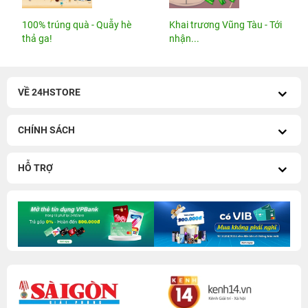
100% trúng quà - Quẫy hè
Khai trương Vũng Tàu - Tới
thả ga!
nhận...
VỀ 24HSTORE
CHÍNH SÁCH
HỖ TRỢ