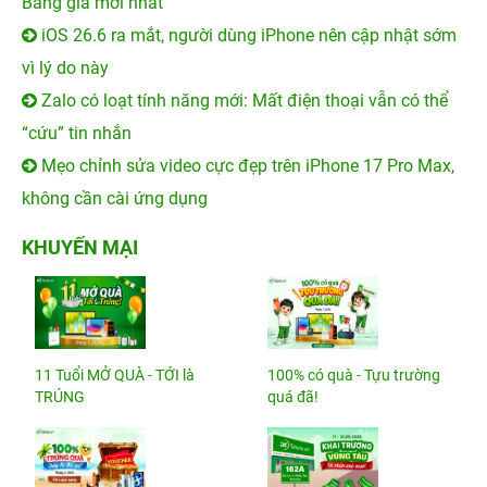
Bảng giá mới nhất
iOS 26.6 ra mắt, người dùng iPhone nên cập nhật sớm
vì lý do này
Zalo có loạt tính năng mới: Mất điện thoại vẫn có thể
“cứu” tin nhắn
Mẹo chỉnh sửa video cực đẹp trên iPhone 17 Pro Max,
không cần cài ứng dụng
KHUYẾN MẠI
11 Tuổi MỞ QUÀ - TỚI là
100% có quà - Tựu trường
TRÚNG
quá đã!