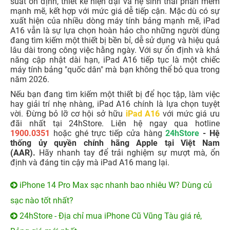
suất ổn định, thiết kế hiện đại và hệ sinh thái phần mềm
mạnh mẽ, kết hợp với mức giá dễ tiếp cận. Mặc dù có sự
xuất hiện của nhiều dòng máy tính bảng mạnh mẽ, iPad
A16 vẫn là sự lựa chọn hoàn hảo cho những người dùng
đang tìm kiếm một thiết bị bền bỉ, dễ sử dụng và hiệu quả
lâu dài trong công việc hằng ngày. Với sự ổn định và khả
năng cập nhật dài hạn, iPad A16 tiếp tục là một chiếc
máy tính bảng "quốc dân" mà bạn không thể bỏ qua trong
năm 2026.
Nếu bạn đang tìm kiếm một thiết bị để học tập, làm việc
hay giải trí nhẹ nhàng, iPad A16 chính là lựa chọn tuyệt
vời. Đừng bỏ lỡ cơ hội sở hữu
iPad A16
với mức giá ưu
đãi nhất tại 24hStore. Liên hệ ngay qua hotline
1900.0351
hoặc ghé trực tiếp cửa hàng
24hStore
- Hệ
thống ủy quyền chính hãng Apple tại Việt Nam
(AAR).
Hãy nhanh tay để trải nghiệm sự mượt mà, ổn
định và đáng tin cậy mà iPad A16 mang lại.
iPhone 14 Pro Max sạc nhanh bao nhiêu W? Dùng củ
sạc nào tốt nhất?
24hStore - Địa chỉ mua iPhone Cũ Vũng Tàu giá rẻ,