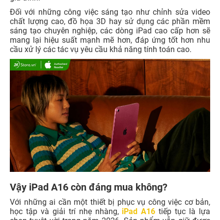
Đối với những công việc sáng tạo như chỉnh sửa video
chất lượng cao, đồ họa 3D hay sử dụng các phần mềm
sáng tạo chuyên nghiệp, các dòng iPad cao cấp hơn sẽ
mang lại hiệu suất mạnh mẽ hơn, đáp ứng tốt hơn nhu
cầu xử lý các tác vụ yêu cầu khả năng tính toán cao.
Vậy iPad A16 còn đáng mua không?
Với những ai cần một thiết bị phục vụ công việc cơ bản,
học tập và giải trí nhẹ nhàng,
iPad A16
tiếp tục là lựa