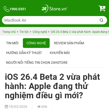
1900.0351
Trang chủ
Tin tức
Công nghệ
iOS 26.4 Beta 2 vừa phát hành: Apple đang 
TIN MỚI
CÔNG NGHỆ
REVIEW SẢN PHẨM
HƯỚNG DẪN KỸ THUẬT
KHUYẾN MÃI
NGƯỜI NỔI TIẾNG TIN CHỌN 24HSTORE
iOS 26.4 Beta 2 vừa phát
hành: Apple đang thử
nghiệm điều gì mới?
18/03/2026
606