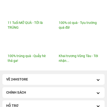
11 Tuổi MỞ QUÀ - TỚI là
100% có quà - Tựu trường
TRÚNG
quá đã!
100% trúng quà - Quẫy hè
Khai trương Vũng Tàu - Tới
thả ga!
nhận...
VỀ 24HSTORE
CHÍNH SÁCH
HỖ TRỢ