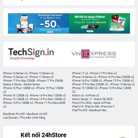
iPhone 14 Series cũ
-
iPhone 13 Series cũ
iPhone 17 cũ
-
iPhone 17 Pro Max cũ
iPhone 12 Series cũ
-
iPhone 11 Series cũ
iPhone 16 Series cũ
-
iPhone 16 Pro Max 256GB cũ
iPhone 17 Pro Max 256GB
-
iPhone 17 Pro 256GB
iPhone 16 Pro 128GB cũ
-
iPhone 15 Pro 128GB cũ
Galaxy A Series
-
Redmi Series
iPhone 15 Pro Max 256GB cũ
-
iPhone 15 Series cũ
iPhone 16 Plus 128GB cũ
-
iPhone 15 Plus 128GB
iPhone 13 128GB Cũ
-
iPhone 12 Pro Max 128GB
cũ
Cũ
iPhone 16 128GB cũ
-
iPhone 14 Pro Max 128GB cũ
Watch cũ
-
AirPods cũ
iPhone 15 128GB cũ
-
iPhone 13 Pro Max 128GB cũ
Watch Series 11
-
Watch SE 2025
iPhone 14 Pro 128GB cũ
-
iPhone 11 Pro Max 64GB
Pencil Pro 2024
-
Apple AirPods
cũ
iPad A16
-
iPad Air M4
-
iPad mini 7
iPad Pro M5
-
MacBook Neo
MacBook Pro M5
-
MacBook Air M5
Loa Sounarc
-
Phụ kiện chính hãng
Kết nối 24hStore