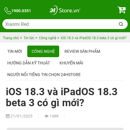
1900.0351
Trang chủ
Tin tức
Công nghệ
iOS 18.3 và iPadOS 18.3 beta 3 có gì mới?
TIN MỚI
CÔNG NGHỆ
REVIEW SẢN PHẨM
HƯỚNG DẪN KỸ THUẬT
KHUYẾN MÃI
NGƯỜI NỔI TIẾNG TIN CHỌN 24HSTORE
iOS 18.3 và iPadOS 18.3
beta 3 có gì mới?
21/01/2025
1488