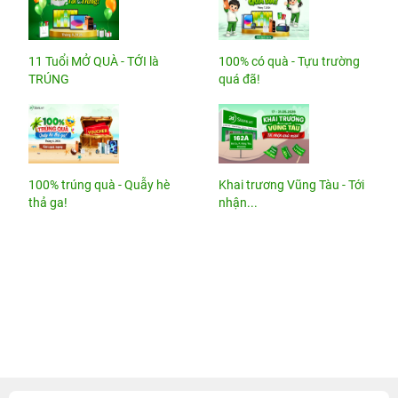
11 Tuổi MỞ QUÀ - TỚI là
100% có quà - Tựu trường
TRÚNG
quá đã!
100% trúng quà - Quẫy hè
Khai trương Vũng Tàu - Tới
thả ga!
nhận...