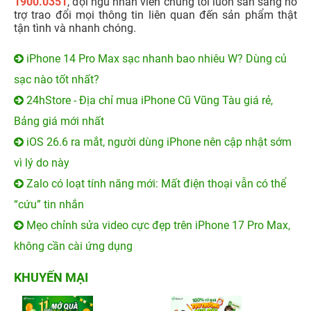
1900.0351
, đội ngũ nhân viên chúng tôi luôn sẵn sàng hỗ
trợ trao đổi mọi thông tin liên quan đến sản phẩm thật
tận tình và nhanh chóng.
iPhone 14 Pro Max sạc nhanh bao nhiêu W? Dùng củ
sạc nào tốt nhất?
24hStore - Địa chỉ mua iPhone Cũ Vũng Tàu giá rẻ,
Bảng giá mới nhất
iOS 26.6 ra mắt, người dùng iPhone nên cập nhật sớm
vì lý do này
Zalo có loạt tính năng mới: Mất điện thoại vẫn có thể
“cứu” tin nhắn
Mẹo chỉnh sửa video cực đẹp trên iPhone 17 Pro Max,
không cần cài ứng dụng
KHUYẾN MẠI