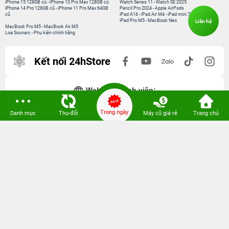
iPhone 15 128GB cũ
-
iPhone 13 Pro Max 128GB cũ
Watch Series 11
-
Watch SE 2025
iPhone 14 Pro 128GB cũ
-
iPhone 11 Pro Max 64GB
Pencil Pro 2024
-
Apple AirPods
cũ
iPad A16
-
iPad Air M4
-
iPad mini 7
iPad Pro M5
-
MacBook Neo
Liên hệ
MacBook Pro M5
-
MacBook Air M5
Loa Sounarc
-
Phụ kiện chính hãng
Kết nối 24hStore
Website thành viên:
Bệnh Viện Điện Thoại, Laptop 24h
Trong ngày
Danh mục
Thu-đổi
Máy cũ giá rẻ
Trang chủ
CÔNG TY TNHH CÔNG NGHỆ ISTAR GCNDKHKD: 0316635415 do Sở KH & ĐT
TP. HCM cấp ngày 11 tháng 12 năm 2020.
Người Đại Diện: Hồ Tác Thành. Địa chỉ: 389 Quang Trung, Gò Vấp, Hồ Chí Minh.