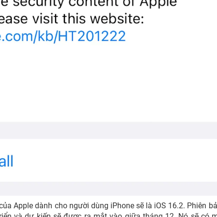
của Apple dành cho người dùng iPhone sẽ là iOS 16.2. Phiên b
riển và dự kiến sẽ được ra mắt vào giữa tháng 12. Nó sẽ có 