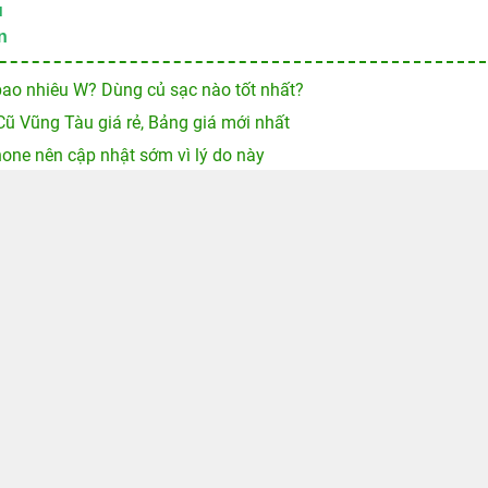
u
n
ao nhiêu W? Dùng củ sạc nào tốt nhất?
Cũ Vũng Tàu giá rẻ, Bảng giá mới nhất
hone nên cập nhật sớm vì lý do này
 điện thoại vẫn có thể “cứu” tin nhắn
ên iPhone 17 Pro Max, không cần cài ứng dụng
ĐỔI TRẢ MIỄN PHÍ TRONG 46 NGÀY
BẢO HÀNH PIN TRỌN ĐỜ
Chính sách hoàn tiền
Tổn
(8h0
Chính sách bảo hành
Chính sách đổi trả
Chính sách khui hộp sản phẩm Apple
Khá
Thanh toán Online
(8h0
Chính sách bảo mật