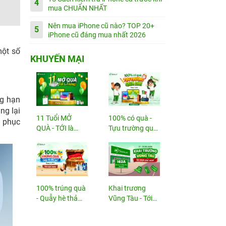
4
mua CHUẨN NHẤT
Nên mua iPhone cũ nào? TOP 20+
5
iPhone cũ đáng mua nhất 2026
một số
KHUYẾN MẠI
ng hạn
ng lại
11 Tuổi MỞ
100% có quà -
c phục
QUÀ - TỚI là
Tựu trường quá
TRÚNG
đã!
100% trúng quà
Khai trương
- Quẫy hè thả
Vũng Tàu - Tới
ga!
nhận...