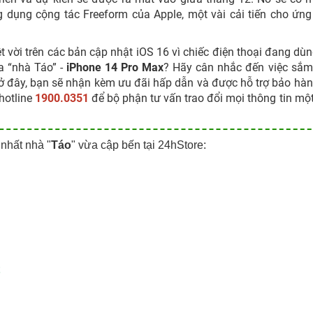
dụng cộng tác Freeform của Apple, một vài cải tiến cho ứn
t vời trên các bản cập nhật iOS 16 vì chiếc điện thoại đang dù
a “nhà Táo” -
iPhone 14 Pro Max
? Hãy cân nhắc đến việc sắ
ở đây, bạn sẽ nhận kèm ưu đãi hấp dẫn và được hỗ trợ bảo hà
 hotline
1900.0351
để bộ phận tư vấn trao đổi mọi thông tin mộ
nhất nhà "
Táo
" vừa cập bến tại 24hStore: