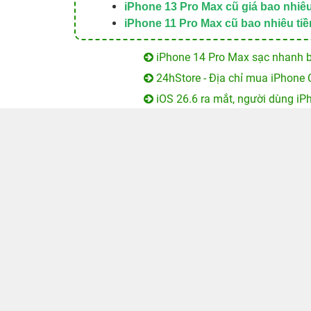
iPhone 13 Pro Max cũ giá bao nhiê
iPhone 11 Pro Max cũ bao nhiêu tiề
iPhone 14 Pro Max sạc nhanh b
24hStore - Địa chỉ mua iPhone 
iOS 26.6 ra mắt, người dùng iP
Zalo có loạt tính năng mới: Mất
Mẹo chỉnh sửa video cực đẹp tr
TRẢ GÓP 0% LÃI SUẤT
Hệ thống bán lẻ
Đối tác doanh nghiệp
Giới thiệu
Tin tức
Tuyển dụng
Giao hàng và thanh toán