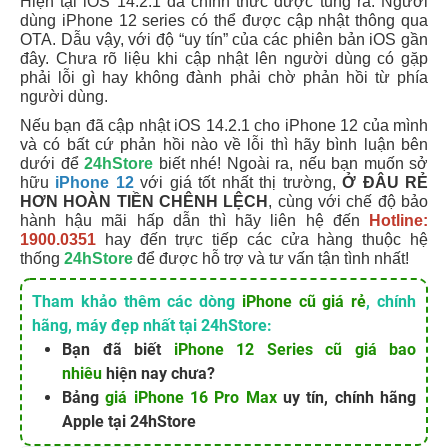
Hiện tại iOS 14.2.1 đã chính thức được tung ra. Người
dùng iPhone 12 series có thể được cập nhật thông qua
OTA.
Dẫu vậy, với độ “uy tín” của các phiên bản iOS gần
đây. Chưa rõ liệu khi cập nhật lên người dùng có gặp
phải lỗi gì hay không đành phải chờ phản hồi từ phía
người dùng.
Nếu bạn đã cập nhật iOS 14.2.1 cho iPhone 12 của mình
và có bất cứ phản hồi nào về lỗi thì hãy bình luận bên
dưới để
24hStore
biết nhé! Ngoài ra, nếu bạn muốn sở
hữu
iPhone 12
với giá tốt nhất thị trường,
Ở ĐÂU RẺ
HƠN HOÀN TIỀN CHÊNH LỆCH
, cùng với chế độ bảo
hành hậu mãi hấp dẫn thì hãy liên hệ đến
Hotline:
1900.0351
hay đến trực tiếp các cửa hàng thuộc hệ
thống
24hStore
để được hỗ trợ và tư vấn tận tình nhất!
Tham khảo thêm các dòng
iPhone cũ giá rẻ
, chính
hãng, máy đẹp nhất tại 24hStore:
Bạn đã biết
iPhone 12 Series cũ giá bao
nhiêu
hiện nay chưa?
Bảng
giá iPhone 16 Pro Max
uy tín, chính hãng
Apple tại 24hStore