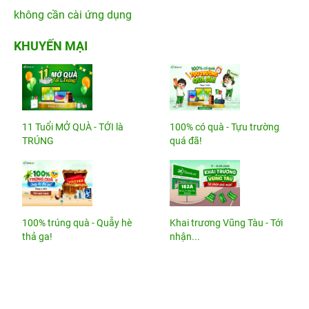
không cần cài ứng dụng
KHUYẾN MẠI
11 Tuổi MỞ QUÀ - TỚI là
100% có quà - Tựu trường
TRÚNG
quá đã!
100% trúng quà - Quẫy hè
Khai trương Vũng Tàu - Tới
thả ga!
nhận...