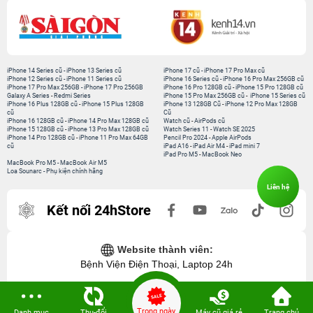
iPhone 14 Series cũ
-
iPhone 13 Series cũ
iPhone 17 cũ
-
iPhone 17 Pro Max cũ
iPhone 12 Series cũ
-
iPhone 11 Series cũ
iPhone 16 Series cũ
-
iPhone 16 Pro Max 256GB cũ
iPhone 17 Pro Max 256GB
-
iPhone 17 Pro 256GB
iPhone 16 Pro 128GB cũ
-
iPhone 15 Pro 128GB cũ
Galaxy A Series
-
Redmi Series
iPhone 15 Pro Max 256GB cũ
-
iPhone 15 Series cũ
iPhone 16 Plus 128GB cũ
-
iPhone 15 Plus 128GB
iPhone 13 128GB Cũ
-
iPhone 12 Pro Max 128GB
cũ
Cũ
iPhone 16 128GB cũ
-
iPhone 14 Pro Max 128GB cũ
Watch cũ
-
AirPods cũ
iPhone 15 128GB cũ
-
iPhone 13 Pro Max 128GB cũ
Watch Series 11
-
Watch SE 2025
iPhone 14 Pro 128GB cũ
-
iPhone 11 Pro Max 64GB
Pencil Pro 2024
-
Apple AirPods
cũ
iPad A16
-
iPad Air M4
-
iPad mini 7
iPad Pro M5
-
MacBook Neo
MacBook Pro M5
-
MacBook Air M5
Loa Sounarc
-
Phụ kiện chính hãng
Liên hệ
Kết nối 24hStore
Website thành viên:
Bệnh Viện Điện Thoại, Laptop 24h
Trong ngày
Danh mục
Thu-đổi
Máy cũ giá rẻ
Trang chủ