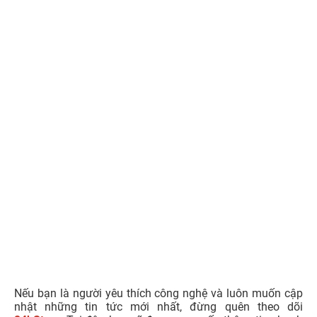
Nếu bạn là người yêu thích công nghệ và luôn muốn cập
nhật những tin tức mới nhất, đừng quên theo dõi
24hStore
. Tại đây, bạn sẽ được cung cấp thông tin nhanh
chóng và chính xác về các sản phẩm công nghệ, giúp bạn
luôn đi đầu trong xu hướng và không bỏ lỡ bất kỳ cơ hội
nào.
Nguồn: VietNamNet, Báo Mới
iPhone 14 Pro Max sạc nhanh bao nhiêu W? Dùng củ
sạc nào tốt nhất?
24hStore - Địa chỉ mua iPhone Cũ Vũng Tàu giá rẻ,