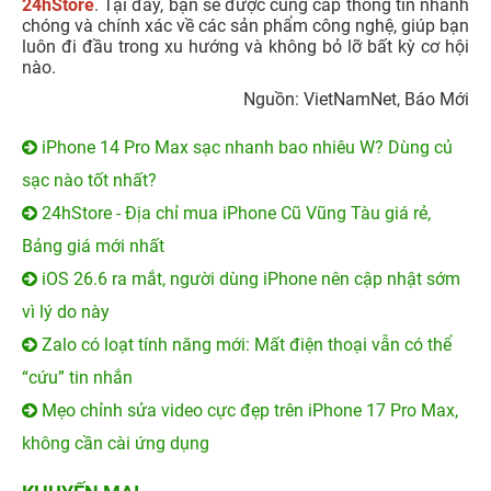
Bảng giá mới nhất
iOS 26.6 ra mắt, người dùng iPhone nên cập nhật sớm
vì lý do này
Zalo có loạt tính năng mới: Mất điện thoại vẫn có thể
“cứu” tin nhắn
Mẹo chỉnh sửa video cực đẹp trên iPhone 17 Pro Max,
không cần cài ứng dụng
KHUYẾN MẠI
11 Tuổi MỞ QUÀ - TỚI là
100% có quà - Tựu trường
TRÚNG
quá đã!