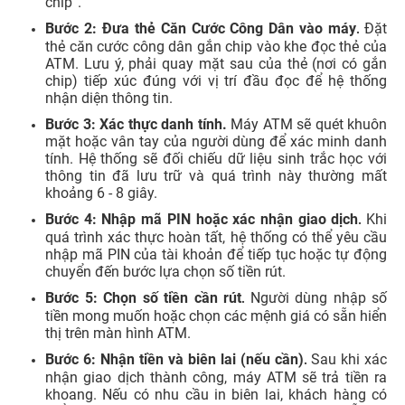
chip”.
Bước 2:
Đưa thẻ Căn Cước Công Dân vào máy
Đặt
.
thẻ căn cước công dân gắn chip vào khe đọc thẻ của
ATM. Lưu ý, phải quay mặt sau của thẻ (nơi có gắn
chip) tiếp xúc đúng với vị trí đầu đọc để hệ thống
nhận diện thông tin.
Bước 3:
Xác thực danh tính.
Máy ATM sẽ quét khuôn
mặt hoặc vân tay của người dùng để xác minh danh
tính. Hệ thống sẽ đối chiếu dữ liệu sinh trắc học với
thông tin đã lưu trữ và quá trình này thường mất
khoảng 6 - 8 giây.
Bước 4:
Nhập mã PIN hoặc xác nhận giao dịch
Khi
.
quá trình xác thực hoàn tất, hệ thống có thể yêu cầu
nhập mã PIN của tài khoản để tiếp tục hoặc tự động
chuyển đến bước lựa chọn số tiền rút.
Bước 5: Chọn số tiền cần rút
Người dùng nhập số
.
tiền mong muốn hoặc chọn các mệnh giá có sẵn hiển
thị trên màn hình ATM.
Bước 6:
Nhận tiền và biên lai (nếu cần)
Sau khi xác
.
nhận giao dịch thành công, máy ATM sẽ trả tiền ra
khoang. Nếu có nhu cầu in biên lai, khách hàng có