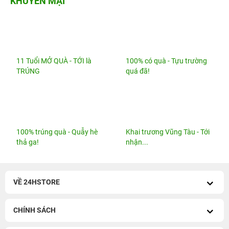
100% trúng quà - Quẫy hè
Khai trương Vũng Tàu - Tới
thả ga!
nhận...
VỀ 24HSTORE
CHÍNH SÁCH
HỖ TRỢ