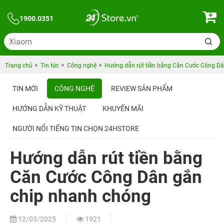
1900.0351
Trang chủ
Tin tức
Công nghệ
Hướng dẫn rút tiền bằng Căn Cước Công D
TIN MỚI
CÔNG NGHỆ
REVIEW SẢN PHẨM
HƯỚNG DẪN KỸ THUẬT
KHUYẾN MÃI
NGƯỜI NỔI TIẾNG TIN CHỌN 24HSTORE
Hướng dẫn rút tiền bằng
Căn Cước Công Dân gắn
chip nhanh chóng
12/03/2025
1921