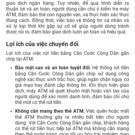
giao dịch ngân hàng. Tuy nhiên, để quá trình diễn ra
thuận lợi và an toàn, người dùng cần chú ý kiểm tra máy
ATM, đảm bảo thẻ còn nguyên vẹn, và thực hiện xác thực
đúng cách. Đồng thời, việc bảo vệ thông tin cá nhân và
xử lý kịp thời khi gặp sự cố sẽ giúp người dùng tránh
được rủi ro, đảm bảo giao dịch luôn an toàn và hiệu quả.
Lợi ích của việc chuyển đổi
Lợi ích của việc rút tiền bằng Căn Cước Công Dân gắn
chip tại ATM:
Bảo mật cao và an toàn tuyệt đối
Hệ thống rút tiền
:
bằng Căn Cước Công Dân gắn chip sử dụng công
nghệ xác thực sinh trắc học, giúp ngăn chặn nguy cơ
giả mạo hay đánh cắp thông tin. Khi thực hiện giao
dịch, máy ATM sẽ quét khuôn mặt hoặc vân tay của
người dùng để xác minh danh tính, đảm bảo chỉ chủ
thẻ mới có thể rút tiền.
Không cần mang theo thẻ ATM
Việc quên hoặc mất
:
thẻ ATM thường gây ra nhiều bất tiện cho người
dùng. Với Căn Cước Công Dân gắn chip, khách hàng
có thể rút tiền trực tiếp tại ATM mà không cần mang
theo thẻ ngân hàng, giúp tối ưu hóa trải nghiệm giao