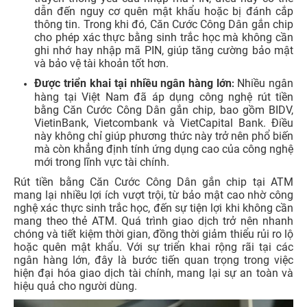
dẫn đến nguy cơ quên mật khẩu hoặc bị đánh cắp
thông tin. Trong khi đó, Căn Cước Công Dân gắn chip
cho phép xác thực bằng sinh trắc học mà không cần
ghi nhớ hay nhập mã PIN, giúp tăng cường bảo mật
và bảo vệ tài khoản tốt hơn.
Được triển khai tại nhiều ngân hàng lớn
Nhiều ngân
:
hàng tại Việt Nam đã áp dụng công nghệ rút tiền
bằng Căn Cước Công Dân gắn chip, bao gồm BIDV,
VietinBank, Vietcombank và VietCapital Bank. Điều
này không chỉ giúp phương thức này trở nên phổ biến
mà còn khẳng định tính ứng dụng cao của công nghệ
mới trong lĩnh vực tài chính.
Rút tiền bằng Căn Cước Công Dân gắn chip tại ATM
mang lại nhiều lợi ích vượt trội, từ bảo mật cao nhờ công
nghệ xác thực sinh trắc học, đến sự tiện lợi khi không cần
mang theo thẻ ATM. Quá trình giao dịch trở nên nhanh
chóng và tiết kiệm thời gian, đồng thời giảm thiểu rủi ro lộ
hoặc quên mật khẩu. Với sự triển khai rộng rãi tại các
ngân hàng lớn, đây là bước tiến quan trọng trong việc
hiện đại hóa giao dịch tài chính, mang lại sự an toàn và
hiệu quả cho người dùng.