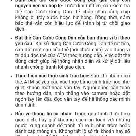
nguyên vẹn và hợp lệ
Trước khi rút tiền, cần kiểm tra
:
thẻ Căn Cước Công Dân để chắc chắn rằng chip
không bị trầy xước hoặc hư hỏng. Đồng thời, đảm
bảo thẻ vẫn còn hiệu lực để tránh bị từ chối giao
dịch.
Đặt thẻ Căn Cước Công Dân của bạn đúng vị trí theo
yêu cầu
Khi sử dụng Căn Cước Công Dân để rút tiền,
:
cần đặt mặt sau của thẻ (nơi chứa chip) vào đúng vị
trí đầu đọc thẻ của ATM theo hướng dẫn. Việc đặt thẻ
đúng cách giúp hệ thống nhận diện và xử lý dữ liệu
nhanh chóng, tránh lỗi giao dịch.
Thực hiện xác thực sinh trắc học
Sau khi nhận diện
:
thẻ, ATM sẽ yêu cầu xác thực bằng sinh trắc học như
quét khuôn mặt hoặc vân tay. Người dùng cần tuân
theo hướng dẫn, nhìn thẳng vào camera hoặc đặt
ngón tay lên đầu đọc vân tay để hệ thống xác minh
danh tính.
Bảo vệ thông tin cá nhân
Trong quá trình thực hiện
:
giao dịch, hãy giữ khoảng cách an toàn với những
người xung quanh để tránh rủi ro bị nhìn trộm hoặc
đánh cắp thông tin. Không tiết lộ số tài khoản hay số