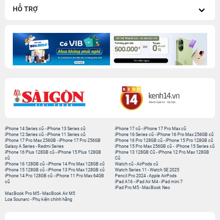
iPhone 14 Series cũ
-
iPhone 13 Series cũ
iPhone 17 cũ
-
iPhone 17 Pro Max cũ
iPhone 12 Series cũ
-
iPhone 11 Series cũ
iPhone 16 Series cũ
-
iPhone 16 Pro Max 256GB cũ
iPhone 17 Pro Max 256GB
-
iPhone 17 Pro 256GB
iPhone 16 Pro 128GB cũ
-
iPhone 15 Pro 128GB cũ
Galaxy A Series
-
Redmi Series
iPhone 15 Pro Max 256GB cũ
-
iPhone 15 Series cũ
iPhone 16 Plus 128GB cũ
-
iPhone 15 Plus 128GB
iPhone 13 128GB Cũ
-
iPhone 12 Pro Max 128GB
cũ
Cũ
iPhone 16 128GB cũ
-
iPhone 14 Pro Max 128GB cũ
Watch cũ
-
AirPods cũ
iPhone 15 128GB cũ
-
iPhone 13 Pro Max 128GB cũ
Watch Series 11
-
Watch SE 2025
iPhone 14 Pro 128GB cũ
-
iPhone 11 Pro Max 64GB
Pencil Pro 2024
-
Apple AirPods
cũ
iPad A16
-
iPad Air M4
-
iPad mini 7
iPad Pro M5
-
MacBook Neo
MacBook Pro M5
-
MacBook Air M5
Loa Sounarc
-
Phụ kiện chính hãng
Kết nối 24hStore
Website thành viên:
Bệnh Viện Điện Thoại, Laptop 24h