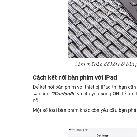
Làm thế nào để kết nối bàn
Cách kết nối bàn phím với iPad
Để kết nối bàn phím với thiết bị iPad thì bạn cần
→ chọn
“Bluetooth”
và chuyển sang
ON
để tìm 
nối.
Một số loại bàn phím khác còn yêu cầu bạn ph