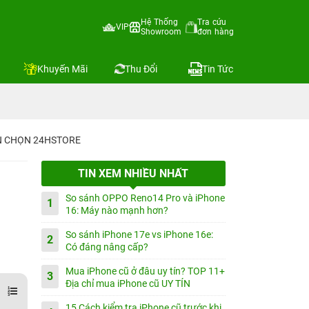
Hệ Thống
Tra cứu
VIP
Showroom
đơn hàng
Khuyến Mãi
Thu Đổi
Tin Tức
IN CHỌN 24HSTORE
TIN XEM NHIỀU NHẤT
So sánh OPPO Reno14 Pro và iPhone
1
16: Máy nào mạnh hơn?
So sánh iPhone 17e vs iPhone 16e:
2
Có đáng nâng cấp?
Mua iPhone cũ ở đâu uy tín? TOP 11+
3
Địa chỉ mua iPhone cũ UY TÍN
15 Cách kiểm tra iPhone cũ trước khi