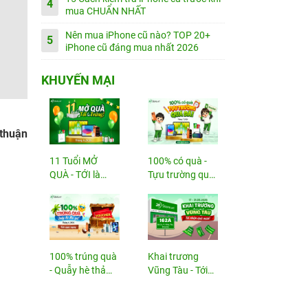
4
mua CHUẨN NHẤT
Nên mua iPhone cũ nào? TOP 20+
5
iPhone cũ đáng mua nhất 2026
KHUYẾN MẠI
 thuận
11 Tuổi MỞ
100% có quà -
QUÀ - TỚI là
Tựu trường quá
TRÚNG
đã!
100% trúng quà
Khai trương
- Quẫy hè thả
Vũng Tàu - Tới
ga!
nhận...