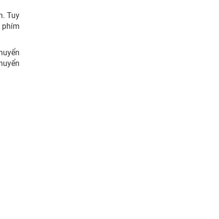
h. Tuy
n phím
chuyển
huyển