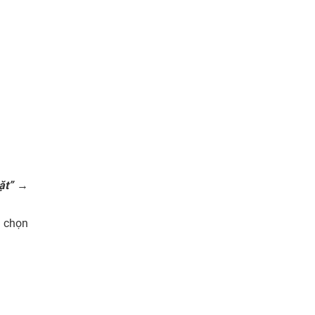
ặt”
→
 chọn