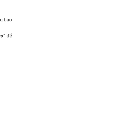
ng báo
es”
để