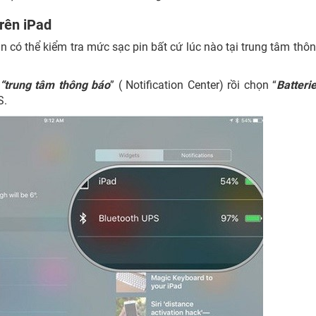
rên iPad
n có thể kiểm tra mức sạc pin bất cứ lúc nào tại trung tâm thô
“trung tâm thông báo
” ( Notification Center) rồi chọn “
Batteri
S.