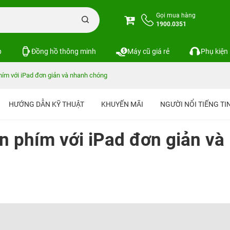
Gọi mua hàng
1900.0351
p
Đồng hồ thông minh
Máy cũ giá rẻ
Phụ kiện
hím với iPad đơn giản và nhanh chóng
HƯỚNG DẪN KỸ THUẬT
KHUYẾN MÃI
NGƯỜI NỔI TIẾNG T
n phím với iPad đơn giản và