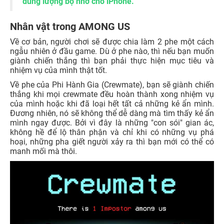
dung lượng bộ nhớ cho iPhone.
Nhân vật trong AMONG US
Về cơ bản, người chơi sẽ được chia làm 2 phe một cách
ngẫu nhiên ở đầu game. Dù ở phe nào, thì nếu bạn muốn
giành chiến thắng thì bạn phải thực hiện mục tiêu và
nhiệm vụ của mình thật tốt.
Về phe của Phi Hành Gia (Crewmate), bạn sẽ giành chiến
thắng khi mọi crewmate đều hoàn thành xong nhiệm vụ
của mình hoặc khi đã loại hết tất cả những kẻ ẩn mình.
Đương nhiên, nó sẽ không thể dễ dàng mà tìm thấy kẻ ẩn
mình ngay được. Bởi vì đây là những "con sói" gian ác,
không hề để lộ thân phận và chỉ khi có những vụ phá
hoại, những pha giết người xảy ra thì bạn mới có thể có
manh mối mà thôi.