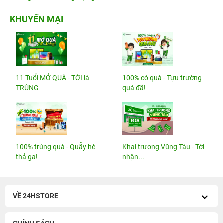
KHUYẾN MẠI
11 Tuổi MỞ QUÀ - TỚI là
100% có quà - Tựu trường
TRÚNG
quá đã!
100% trúng quà - Quẫy hè
Khai trương Vũng Tàu - Tới
thả ga!
nhận...
VỀ 24HSTORE
CHÍNH SÁCH