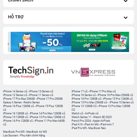
HỖ TRỢ
iPhone 14 Series cũ
-
iPhone 13 Series cũ
iPhone 17 cũ
-
iPhone 17 Pro Max cũ
iPhone 12 Series cũ
-
iPhone 11 Series cũ
iPhone 16 Series cũ
-
iPhone 16 Pro Max 256GB cũ
iPhone 17 Pro Max 256GB
-
iPhone 17 Pro 256GB
iPhone 16 Pro 128GB cũ
-
iPhone 15 Pro 128GB cũ
Galaxy A Series
-
Redmi Series
iPhone 15 Pro Max 256GB cũ
-
iPhone 15 Series cũ
iPhone 16 Plus 128GB cũ
-
iPhone 15 Plus 128GB
iPhone 13 128GB Cũ
-
iPhone 12 Pro Max 128GB
cũ
Cũ
iPhone 16 128GB cũ
-
iPhone 14 Pro Max 128GB cũ
Watch cũ
-
AirPods cũ
iPhone 15 128GB cũ
-
iPhone 13 Pro Max 128GB cũ
Watch Series 11
-
Watch SE 2025
iPhone 14 Pro 128GB cũ
-
iPhone 11 Pro Max 64GB
Pencil Pro 2024
-
Apple AirPods
cũ
iPad A16
-
iPad Air M4
-
iPad mini 7
iPad Pro M5
-
MacBook Neo
MacBook Pro M5
-
MacBook Air M5
Loa Sounarc
-
Phụ kiện chính hãng