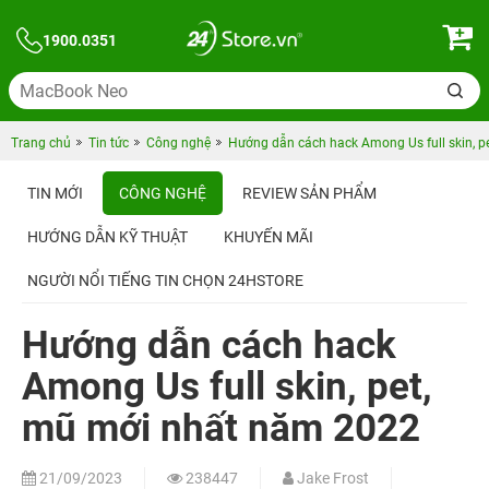
1900.0351
Trang chủ
Tin tức
Công nghệ
Hướng dẫn cách hack Among Us full skin, 
TIN MỚI
CÔNG NGHỆ
REVIEW SẢN PHẨM
HƯỚNG DẪN KỸ THUẬT
KHUYẾN MÃI
NGƯỜI NỔI TIẾNG TIN CHỌN 24HSTORE
Hướng dẫn cách hack
Among Us full skin, pet,
mũ mới nhất năm 2022
21/09/2023
238447
Jake Frost