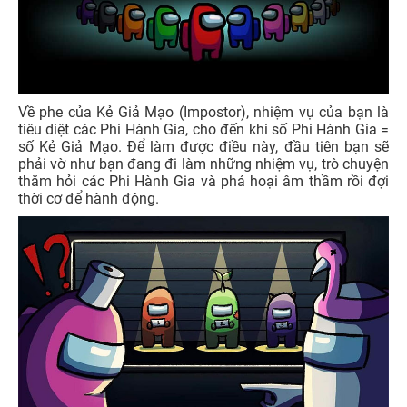
Về phe của Kẻ Giả Mạo (Impostor), nhiệm vụ của bạn là
tiêu diệt các Phi Hành Gia, cho đến khi số Phi Hành Gia =
số Kẻ Giả Mạo. Để làm được điều này, đầu tiên bạn sẽ
phải vờ như bạn đang đi làm những nhiệm vụ, trò chuyện
thăm hỏi các Phi Hành Gia và phá hoại âm thầm rồi đợi
thời cơ để hành động.