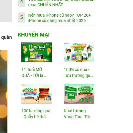
4
mua CHUẨN NHẤT
Nên mua iPhone cũ nào? TOP 20+
5
iPhone cũ đáng mua nhất 2026
KHUYẾN MẠI
ã quên
11 Tuổi MỞ
100% có quà -
QUÀ - TỚI là
Tựu trường quá
TRÚNG
đã!
100% trúng quà
Khai trương
- Quẫy hè thả
Vũng Tàu - Tới
ga!
nhận...