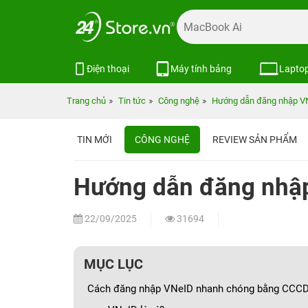
Điện thoại
Máy tính bảng
Lapto
Trang chủ
Tin tức
Công nghệ
Hướng dẫn đăng nhập V
TIN MỚI
CÔNG NGHỆ
REVIEW SẢN PHẨM
Hướng dẫn đăng nhậ
22/09/2025
31694
MỤC LỤC
Cách đăng nhập VNeID nhanh chóng bằng CCCD