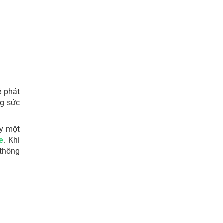
ệ phát
ng sức
ay một
e
. Khi
 thông