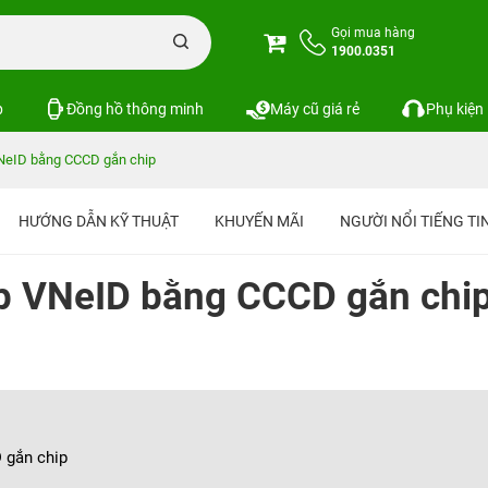
Gọi mua hàng
1900.0351
p
Đồng hồ thông minh
Máy cũ giá rẻ
Phụ kiện
NeID bằng CCCD gắn chip
HƯỚNG DẪN KỸ THUẬT
KHUYẾN MÃI
NGƯỜI NỔI TIẾNG T
p VNeID bằng CCCD gắn chi
 gắn chip