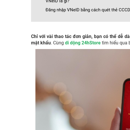
VNeID là gì?
Đăng nhập VNeID bằng cách quét thẻ CCCD
Chỉ với vài thao tác đơn giản, bạn có thể dễ
mật khẩu
. Cùng
di dộng 24hStore
tìm hiểu qua b