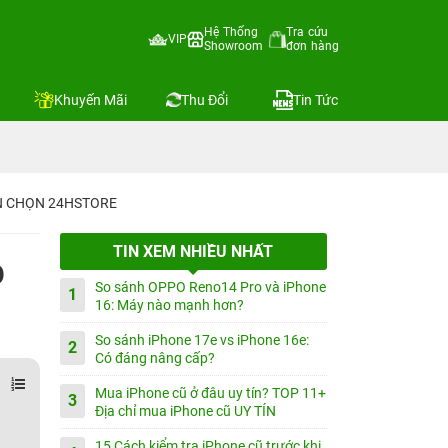
Hệ Thống
Tra cứu
VIP
Showroom
đơn hàng
Khuyến Mãi
Thu Đổi
Tin Tức
IN CHỌN 24HSTORE
TIN XEM NHIỀU NHẤT
p
So sánh OPPO Reno14 Pro và iPhone
1
16: Máy nào mạnh hơn?
So sánh iPhone 17e vs iPhone 16e:
2
Có đáng nâng cấp?
Mua iPhone cũ ở đâu uy tín? TOP 11+
3
Địa chỉ mua iPhone cũ UY TÍN
15 Cách kiểm tra iPhone cũ trước khi