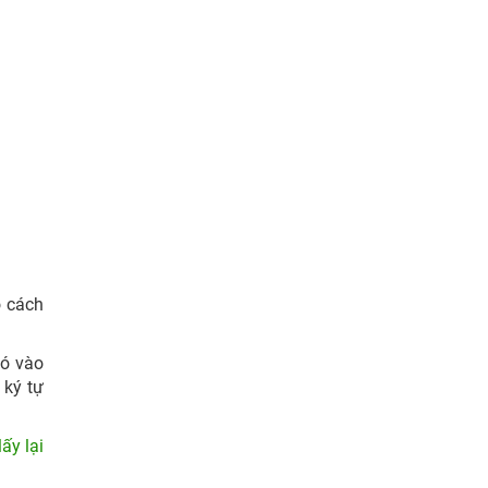
õ cách
đó vào
 ký tự
ấy lại