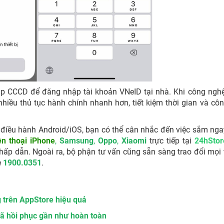
ip CCCD để đăng nhập tài khoản VNeID tại nhà. Khi công ngh
 nhiều thủ tục hành chính nhanh hơn, tiết kiệm thời gian và cô
hệ điều hành Android/iOS, bạn có thể cân nhắc đến việc sắm ng
ện thoại iPhone
,
Samsung
,
Oppo
,
Xiaomi
trực tiếp tại
24hStor
ấp dẫn. Ngoài ra, bộ phận tư vấn cũng sẵn sàng trao đổi mọi
e
1900.0351
.
 trên AppStore hiệu quả
đã hồi phục gần như hoàn toàn