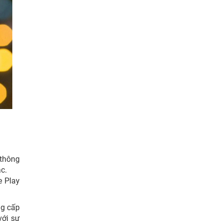
 thông
ạc.
e Play
ng cấp
với sự