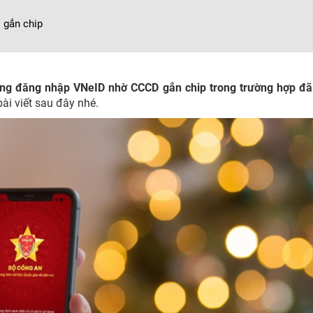
 gắn chip
 dàng đăng nhập VNeID nhờ CCCD gắn chip trong trường hợp đ
ài viết sau đây nhé.