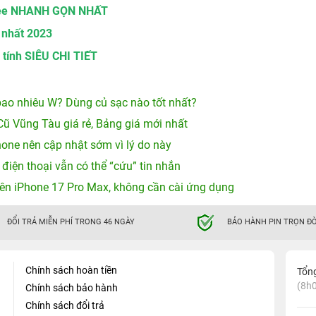
Free NHANH GỌN NHẤT
 nhất 2023
 tính SIÊU CHI TIẾT
ao nhiêu W? Dùng củ sạc nào tốt nhất?
Cũ Vũng Tàu giá rẻ, Bảng giá mới nhất
hone nên cập nhật sớm vì lý do này
 điện thoại vẫn có thể “cứu” tin nhắn
ên iPhone 17 Pro Max, không cần cài ứng dụng
ĐỔI TRẢ MIỄN PHÍ TRONG 46 NGÀY
BẢO HÀNH PIN TRỌN ĐỜ
Chính sách hoàn tiền
Tổn
(8h0
Chính sách bảo hành
Chính sách đổi trả