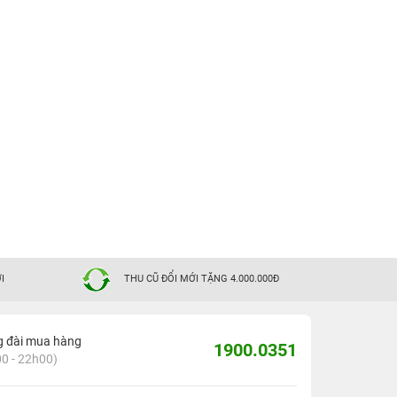
I
THU CŨ ĐỔI MỚI TẶNG 4.000.000Đ
g đài mua hàng
1900.0351
0 - 22h00)