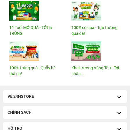
11 Tuổi MỞ QUÀ - TỚI là
100% có quà - Tựu trường
TRÚNG
quá đã!
100% trúng quà - Quẫy hè
Khai trương Vũng Tàu - Tới
thả ga!
nhận...
VỀ 24HSTORE
CHÍNH SÁCH
HỖ TRỢ