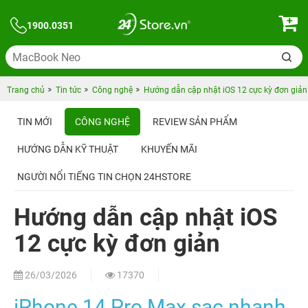
1900.0351
Trang chủ
Tin tức
Công nghệ
Hướng dẫn cập nhật iOS 12 cực kỳ đơn giản
TIN MỚI
CÔNG NGHỆ
REVIEW SẢN PHẨM
HƯỚNG DẪN KỸ THUẬT
KHUYẾN MÃI
NGƯỜI NỔI TIẾNG TIN CHỌN 24HSTORE
Hướng dẫn cập nhật iOS
12 cực kỳ đơn giản
26/03/2026
17370
iPhone 14 Pro Max sạc nhanh