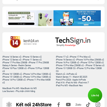
iPhone 14 Series cũ
-
iPhone 13 Series cũ
iPhone 17 cũ
-
iPhone 17 Pro Max cũ
iPhone 12 Series cũ
-
iPhone 11 Series cũ
iPhone 16 Series cũ
-
iPhone 16 Pro Max 256GB cũ
iPhone 17 Pro Max 256GB
-
iPhone 17 Pro 256GB
iPhone 16 Pro 128GB cũ
-
iPhone 15 Pro 128GB cũ
Galaxy A Series
-
Redmi Series
iPhone 15 Pro Max 256GB cũ
-
iPhone 15 Series cũ
iPhone 16 Plus 128GB cũ
-
iPhone 15 Plus 128GB
iPhone 13 128GB Cũ
-
iPhone 12 Pro Max 128GB
cũ
Cũ
iPhone 16 128GB cũ
-
iPhone 14 Pro Max 128GB cũ
Watch cũ
-
AirPods cũ
iPhone 15 128GB cũ
-
iPhone 13 Pro Max 128GB cũ
Watch Series 11
-
Watch SE 2025
iPhone 14 Pro 128GB cũ
-
iPhone 11 Pro Max 64GB
Pencil Pro 2024
-
Apple AirPods
cũ
iPad A16
-
iPad Air M4
-
iPad mini 7
iPad Pro M5
-
MacBook Neo
MacBook Pro M5
-
MacBook Air M5
Loa Sounarc
-
Phụ kiện chính hãng
Liên hệ
Kết nối 24hStore