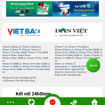
iPhone 14 Series cũ
-
iPhone 13 Series cũ
iPhone 17 cũ
-
iPhone 17 Pro Max cũ
iPhone 12 Series cũ
-
iPhone 11 Series cũ
iPhone 16 Series cũ
-
iPhone 16 Pro Max 256GB cũ
iPhone 17 Pro Max 256GB
-
iPhone 17 Pro 256GB
iPhone 16 Pro 128GB cũ
-
iPhone 15 Pro 128GB cũ
Galaxy A Series
-
Redmi Series
iPhone 15 Pro Max 256GB cũ
-
iPhone 15 Series cũ
iPhone 16 Plus 128GB cũ
-
iPhone 15 Plus 128GB
iPhone 13 128GB Cũ
-
iPhone 12 Pro Max 128GB
cũ
Cũ
iPhone 16 128GB cũ
-
iPhone 14 Pro Max 128GB cũ
Watch cũ
-
AirPods cũ
Liên hệ
iPhone 15 128GB cũ
-
iPhone 13 Pro Max 128GB cũ
Watch Series 11
-
Watch SE 2025
iPhone 14 Pro 128GB cũ
-
iPhone 11 Pro Max 64GB
Pencil Pro 2024
-
Apple AirPods
cũ
iPad A16
-
iPad Air M4
-
iPad mini 7
iPad Pro M5
-
MacBook Neo
MacBook Pro M5
-
MacBook Air M5
Loa Sounarc
-
Phụ kiện chính hãng
Kết nối 24hStore