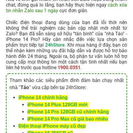
chat, đừng quá lo lắng, bạn hãy thực hiện ngay
cách xóa
tin nhắn Zalo sau 1 ngày
cực đơn giản.
Chiếc điện thoại đang dùng của bạn đã lỗi thời nên
không thể trải nghiệm các bản cập nhật mới nhất từ
Zalo? Bạn đã sẵn sàng sở hữu “tân binh” của "nhà Táo" -
iPhone 14 Pro? Hãy cân nhắc đến việc lựa chọn sản
phẩm trực tiếp tại
24hStore
. Khi mua hàng ở đây, bạn có
thể nhận kèm những ưu đãi hấp dẫn và được hỗ trợ bảo
hành đến 24 tháng. Ngoài ra, bộ phận tư vấn luôn hỗ trợ
cung cấp mọi thông tin một cách tận tình nhất nếu bạn
liên hệ trước qua hotline
1900.0351
.
Tham khảo các siêu phẩm đình đám bán chạy nhất
nhà "
Táo
" vừa cập bến tại 24hStore:
iPhone 14 chính hãng
iPhone 14 Plus 128GB mới
iPhone 14 Pro 128GB cũ chính hãng
iPhone 14 Pro Max cũ giá bao nhiêu
Điện thoại iPhone máy cũ đẹp