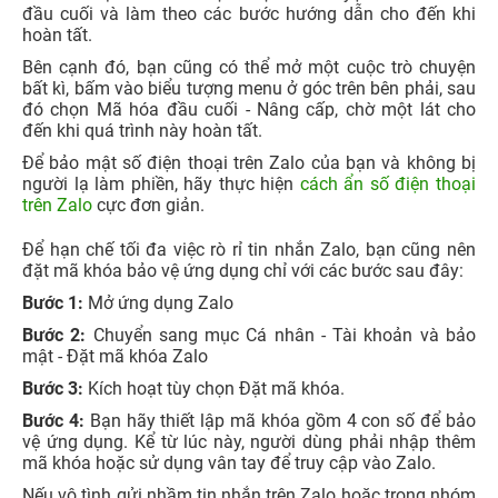
đầu cuối và làm theo các bước hướng dẫn cho đến khi
hoàn tất.
Bên cạnh đó, bạn cũng có thể mở một cuộc trò chuyện
bất kì, bấm vào biểu tượng menu ở góc trên bên phải, sau
đó chọn Mã hóa đầu cuối - Nâng cấp, chờ một lát cho
đến khi quá trình này hoàn tất.
Để bảo mật số điện thoại trên Zalo của bạn và không bị
người lạ làm phiền, hãy thực hiện
cách ẩn số điện thoại
trên Zalo
cực đơn giản.
Để hạn chế tối đa việc rò rỉ tin nhắn Zalo, bạn cũng nên
đặt mã khóa bảo vệ ứng dụng chỉ với các bước sau đây:
Bước 1:
Mở ứng dụng Zalo
Bước 2:
Chuyển sang mục Cá nhân - Tài khoản và bảo
mật - Đặt mã khóa Zalo
Bước 3:
Kích hoạt tùy chọn Đặt mã khóa.
Bước 4:
Bạn hãy thiết lập mã khóa gồm 4 con số để bảo
vệ ứng dụng. Kể từ lúc này, người dùng phải nhập thêm
mã khóa hoặc sử dụng vân tay để truy cập vào Zalo.
Nếu vô tình gửi nhầm tin nhắn trên Zalo hoặc trong nhóm