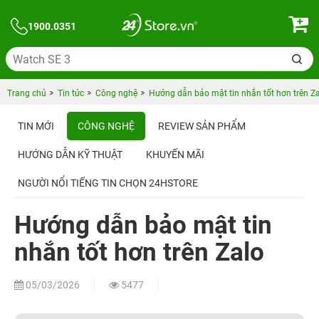
1900.0351
Trang chủ
Tin tức
Công nghệ
Hướng dẫn bảo mật tin nhắn tốt hơn trên Z
TIN MỚI
CÔNG NGHỆ
REVIEW SẢN PHẨM
HƯỚNG DẪN KỸ THUẬT
KHUYẾN MÃI
NGƯỜI NỔI TIẾNG TIN CHỌN 24HSTORE
Hướng dẫn bảo mật tin
nhắn tốt hơn trên Zalo
05/03/2026
5477