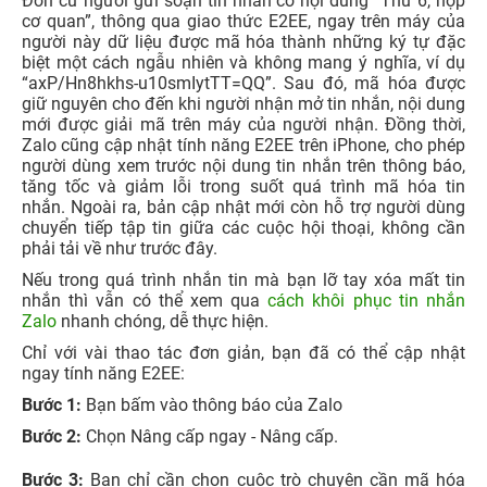
Đơn cử người gửi soạn tin nhắn có nội dung “Thứ 6, họp
cơ quan”, thông qua giao thức E2EE, ngay trên máy của
người này dữ liệu được mã hóa thành những ký tự đặc
biệt một cách ngẫu nhiên và không mang ý nghĩa, ví dụ
“axP/Hn8hkhs-u10smIytTT=QQ”. Sau đó, mã hóa được
giữ nguyên cho đến khi người nhận mở tin nhắn, nội dung
mới được giải mã trên máy của người nhận. Đồng thời,
Zalo cũng cập nhật tính năng E2EE trên iPhone, cho phép
người dùng xem trước nội dung tin nhắn trên thông báo,
tăng tốc và giảm lỗi trong suốt quá trình mã hóa tin
nhắn. Ngoài ra, bản cập nhật mới còn hỗ trợ người dùng
chuyển tiếp tập tin giữa các cuộc hội thoại, không cần
phải tải về như trước đây.
Nếu trong quá trình nhắn tin mà bạn lỡ tay xóa mất tin
nhắn thì vẫn có thể xem qua
cách khôi phục tin nhắn
Zalo
nhanh chóng, dễ thực hiện.
Chỉ với vài thao tác đơn giản, bạn đã có thể cập nhật
ngay tính năng E2EE:
Bước 1:
Bạn bấm vào thông báo của Zalo
Bước 2:
Chọn Nâng cấp ngay - Nâng cấp.
Bước 3:
Bạn chỉ cần chọn cuộc trò chuyện cần mã hóa