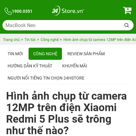
1900.0351
Trang chủ
Tin tức
Công nghệ
Hình ảnh chụp từ camera 12MP trên điện Xi
TIN MỚI
CÔNG NGHỆ
REVIEW SẢN PHẨM
HƯỚNG DẪN KỸ THUẬT
KHUYẾN MÃI
NGƯỜI NỔI TIẾNG TIN CHỌN 24HSTORE
Hình ảnh chụp từ camera
12MP trên điện Xiaomi
Redmi 5 Plus sẽ trông
như thế nào?