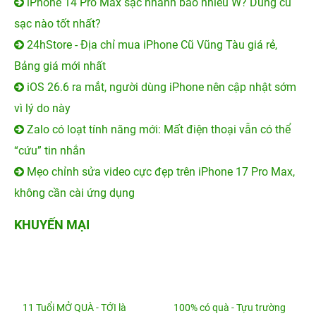
iPhone 14 Pro Max sạc nhanh bao nhiêu W? Dùng củ
sạc nào tốt nhất?
24hStore - Địa chỉ mua iPhone Cũ Vũng Tàu giá rẻ,
Bảng giá mới nhất
iOS 26.6 ra mắt, người dùng iPhone nên cập nhật sớm
vì lý do này
Zalo có loạt tính năng mới: Mất điện thoại vẫn có thể
“cứu” tin nhắn
Mẹo chỉnh sửa video cực đẹp trên iPhone 17 Pro Max,
không cần cài ứng dụng
KHUYẾN MẠI
11 Tuổi MỞ QUÀ - TỚI là
100% có quà - Tựu trường