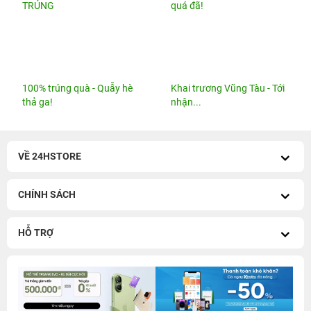
TRÚNG
quá đã!
100% trúng quà - Quẫy hè
Khai trương Vũng Tàu - Tới
thả ga!
nhận...
VỀ 24HSTORE
CHÍNH SÁCH
HỖ TRỢ