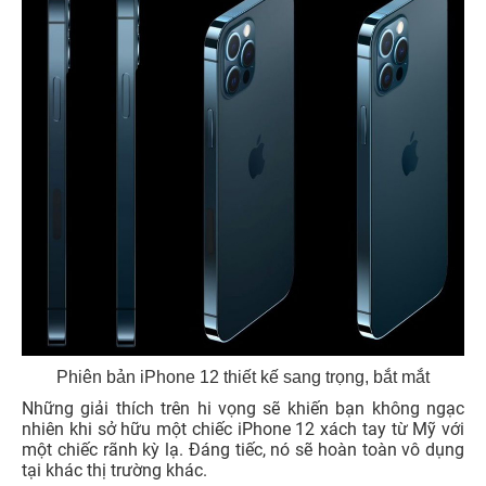
Phiên bản iPhone 12 thiết kế sang trọng, bắt mắt
Những giải thích trên hi vọng sẽ khiến bạn không ngạc
nhiên khi sở hữu một chiếc iPhone 12 xách tay từ Mỹ với
một chiếc rãnh kỳ lạ. Đáng tiếc, nó sẽ hoàn toàn vô dụng
tại khác thị trường khác.