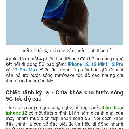
Thiết kế độc lạ mới mẻ với chiếc rãnh thần bí
Apple đã ra mắt 4 phiên bản iPhone đều hỗ trợ công nghệ
kết nối di động 5G bao gồm:
iPhone 12
,
12 Mini
,
12 Pro
và
12 Pro Max
. Điều ấn tượng là phiên bản giá rẻ mini
vẫn hỗ trợ bước sóng mmWave tốc độ cao nhưng chỉ
dành cho thị trường Mỹ.
Chiếc rãnh kỳ lạ - Chìa khóa cho bước sóng
5G tốc độ cao
Theo các chuyên gia công nghệ, những chiếc
điện thoại
có một đường rãnh bí ẩn nằm ở cạnh phải của
iphone 12
máy nhằm mục đích tiếp nhận sóng 5G. Nói cách khác
đây chính là cửa sổ đặc biệt để tín hiệu di động nhanh