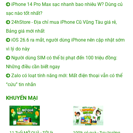
iPhone 14 Pro Max sạc nhanh bao nhiêu W? Dùng củ
sạc nào tốt nhất?
24hStore - Địa chỉ mua iPhone Cũ Vũng Tàu giá rẻ,
Bảng giá mới nhất
iOS 26.6 ra mắt, người dùng iPhone nên cập nhật sớm
vì lý do này
Người dùng SIM có thể bị phạt đến 100 triệu đồng:
Những điều cần biết ngay
Zalo có loạt tính năng mới: Mất điện thoại vẫn có thể
“cứu” tin nhắn
KHUYẾN MẠI
11 Tuổi MỞ QUÀ - TỚI là
100% có quà - Tựu trường