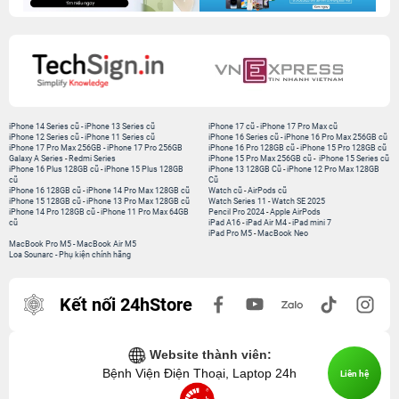
iPhone 14 Series cũ
-
iPhone 13 Series cũ
iPhone 17 cũ
-
iPhone 17 Pro Max cũ
iPhone 12 Series cũ
-
iPhone 11 Series cũ
iPhone 16 Series cũ
-
iPhone 16 Pro Max 256GB cũ
iPhone 17 Pro Max 256GB
-
iPhone 17 Pro 256GB
iPhone 16 Pro 128GB cũ
-
iPhone 15 Pro 128GB cũ
Galaxy A Series
-
Redmi Series
iPhone 15 Pro Max 256GB cũ
-
iPhone 15 Series cũ
iPhone 16 Plus 128GB cũ
-
iPhone 15 Plus 128GB
iPhone 13 128GB Cũ
-
iPhone 12 Pro Max 128GB
cũ
Cũ
iPhone 16 128GB cũ
-
iPhone 14 Pro Max 128GB cũ
Watch cũ
-
AirPods cũ
iPhone 15 128GB cũ
-
iPhone 13 Pro Max 128GB cũ
Watch Series 11
-
Watch SE 2025
iPhone 14 Pro 128GB cũ
-
iPhone 11 Pro Max 64GB
Pencil Pro 2024
-
Apple AirPods
cũ
iPad A16
-
iPad Air M4
-
iPad mini 7
iPad Pro M5
-
MacBook Neo
MacBook Pro M5
-
MacBook Air M5
Loa Sounarc
-
Phụ kiện chính hãng
Kết nối 24hStore
Website thành viên:
Bệnh Viện Điện Thoại, Laptop 24h
Liên hệ