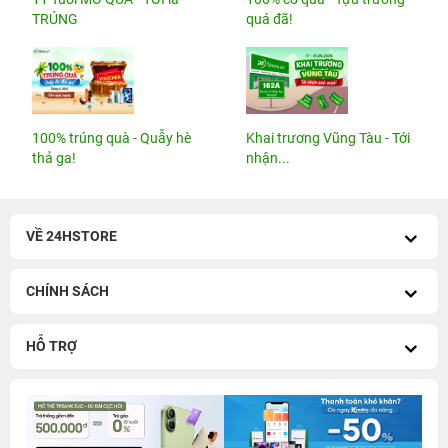
TRÚNG
quá đã!
100% trúng quà - Quẫy hè
Khai trương Vũng Tàu - Tới
thả ga!
nhận...
VỀ 24HSTORE
CHÍNH SÁCH
HỖ TRỢ