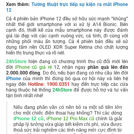
Xem thêm:
Tường thuật trực tiếp sự kiện ra mắt iPhone
12
Cả 4 phiên bản iPhone 12 đều sở hữu sức mạnh “khủng”
nhất thế giới smartphone với xi xử lý A14 Bionic. Bên
cạnh đó, thiết kế của mẫu smartphone này được đánh
giá làì đẹp với các cạnh vuông vức, cá tính, đi cùng với
những phối màu ấn tượng. Cả 4 phiên bản đều sẽ sử
dụng tấm nền OLED XDR Super Retina cho chất lượng
hiển thị trung thực và rõ nét.
hiện đang có chương trình thu cũ đổi mới lê
n
24hStore
đời
iPhone cũ giá rẻ
12, nhận ngay
phần quà lên đến
2.000.000 đồng
. Do đó, nếu bạn đang có nhu cầu lên đời
iPhone
của mình thì đừng bỏ qua cơ hội này và liên hệ
ngay đến
Hotline: 1900.0351
hay đến trực tiếp các cửa
hàng thuộc hệ thống
24hStore
để được hỗ trợ và tư vấn
tận tình nhất nhé!
Nếu đang phân vân có nên bỏ ra một số tiền lớn
cho một chiếc điện thoại hay không? Thì các dòng
iPhone 12 cũ
,
iPhone 12 Pro Max cũ
chính là giải
pháp lý tưởng vừa giúp tiết kiệm chi phí, vừa được
thoả sức trải nghiệm các tính năng mới cực đỉnh từ