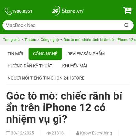
1900.0351
Trang chủ
Tin tức
Công nghệ
Góc tò mò: chiếc rãnh bí ẩn trên iPhone 12 
TIN MỚI
CÔNG NGHỆ
REVIEW SẢN PHẨM
HƯỚNG DẪN KỸ THUẬT
KHUYẾN MÃI
NGƯỜI NỔI TIẾNG TIN CHỌN 24HSTORE
Góc tò mò: chiếc rãnh bí
ẩn trên iPhone 12 có
nhiệm vụ gì?
30/12/2025
21318
Know Everything