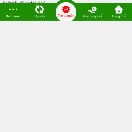
MacBook Pro M5
-
MacBook Air M5
Loa Sounarc
-
Phụ kiện chính hãng
Trong ngày
Danh mục
Thu-đổi
Máy cũ giá rẻ
Trang chủ
Kết nối 24hStore
Website thành viên:
Bệnh Viện Điện Thoại, Laptop 24h
CÔNG TY TNHH CÔNG NGHỆ ISTAR GCNDKHKD: 0316635415 do Sở KH & ĐT
TP. HCM cấp ngày 11 tháng 12 năm 2020.
Người Đại Diện: Hồ Tác Thành. Địa chỉ: 389 Quang Trung, Gò Vấp, Hồ Chí Minh.