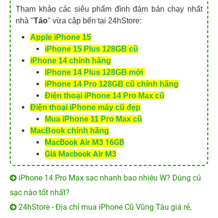
Tham khảo các siêu phẩm đình đám bán chạy nhất
nhà "
Táo
" vừa cập bến tại 24hStore:
Apple iPhone 15
iPhone 15 Plus 128GB cũ
iPhone 14 chính hãng
iPhone 14 Plus 128GB mới
iPhone 14 Pro 128GB cũ chính hãng
Điện thoại iPhone 14 Pro Max cũ
Điện thoại iPhone máy cũ đẹp
Mua iPhone 11 Pro Max cũ
MacBook chính hãng
MacBook Air M3 16GB
Giá Macbook Air M3
iPhone 14 Pro Max sạc nhanh bao nhiêu W? Dùng củ
sạc nào tốt nhất?
24hStore - Địa chỉ mua iPhone Cũ Vũng Tàu giá rẻ,