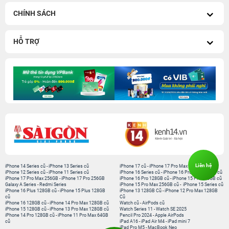
CHÍNH SÁCH
HỖ TRỢ
Liên hệ
iPhone 14 Series cũ
-
iPhone 13 Series cũ
iPhone 17 cũ
-
iPhone 17 Pro Max cũ
iPhone 12 Series cũ
-
iPhone 11 Series cũ
iPhone 16 Series cũ
-
iPhone 16 Pro Max 256GB cũ
iPhone 17 Pro Max 256GB
-
iPhone 17 Pro 256GB
iPhone 16 Pro 128GB cũ
-
iPhone 15 Pro 128GB cũ
Galaxy A Series
-
Redmi Series
iPhone 15 Pro Max 256GB cũ
-
iPhone 15 Series cũ
iPhone 16 Plus 128GB cũ
-
iPhone 15 Plus 128GB
iPhone 13 128GB Cũ
-
iPhone 12 Pro Max 128GB
cũ
Cũ
iPhone 16 128GB cũ
-
iPhone 14 Pro Max 128GB cũ
Watch cũ
-
AirPods cũ
iPhone 15 128GB cũ
-
iPhone 13 Pro Max 128GB cũ
Watch Series 11
-
Watch SE 2025
iPhone 14 Pro 128GB cũ
-
iPhone 11 Pro Max 64GB
Pencil Pro 2024
-
Apple AirPods
cũ
iPad A16
-
iPad Air M4
-
iPad mini 7
iPad Pro M5
-
MacBook Neo