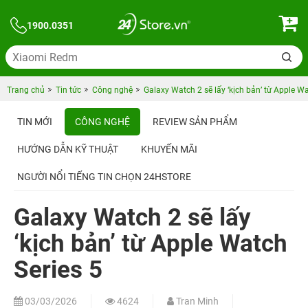
1900.0351
Trang chủ
Tin tức
Công nghệ
Galaxy Watch 2 sẽ lấy ‘kịch bản’ từ Apple Wa
TIN MỚI
CÔNG NGHỆ
REVIEW SẢN PHẨM
HƯỚNG DẪN KỸ THUẬT
KHUYẾN MÃI
NGƯỜI NỔI TIẾNG TIN CHỌN 24HSTORE
Galaxy Watch 2 sẽ lấy
‘kịch bản’ từ Apple Watch
Series 5
03/03/2026
4624
Tran Minh