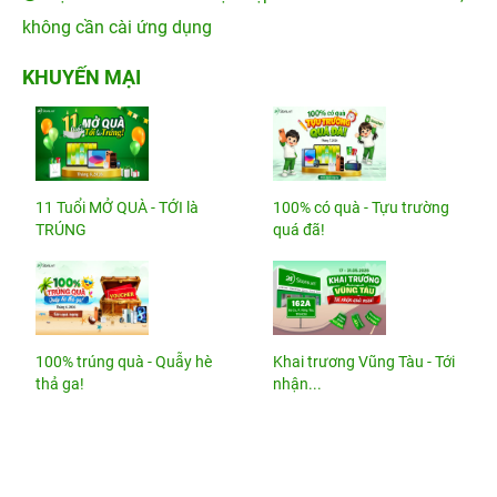
không cần cài ứng dụng
KHUYẾN MẠI
11 Tuổi MỞ QUÀ - TỚI là
100% có quà - Tựu trường
TRÚNG
quá đã!
100% trúng quà - Quẫy hè
Khai trương Vũng Tàu - Tới
thả ga!
nhận...