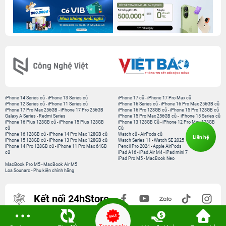
iPhone 14 Series cũ
-
iPhone 13 Series cũ
iPhone 17 cũ
-
iPhone 17 Pro Max cũ
iPhone 12 Series cũ
-
iPhone 11 Series cũ
iPhone 16 Series cũ
-
iPhone 16 Pro Max 256GB cũ
iPhone 17 Pro Max 256GB
-
iPhone 17 Pro 256GB
iPhone 16 Pro 128GB cũ
-
iPhone 15 Pro 128GB cũ
Galaxy A Series
-
Redmi Series
iPhone 15 Pro Max 256GB cũ
-
iPhone 15 Series cũ
iPhone 16 Plus 128GB cũ
-
iPhone 15 Plus 128GB
iPhone 13 128GB Cũ
-
iPhone 12 Pro Max 128GB
cũ
Cũ
iPhone 16 128GB cũ
-
iPhone 14 Pro Max 128GB cũ
Watch cũ
-
AirPods cũ
Liên hệ
iPhone 15 128GB cũ
-
iPhone 13 Pro Max 128GB cũ
Watch Series 11
-
Watch SE 2025
iPhone 14 Pro 128GB cũ
-
iPhone 11 Pro Max 64GB
Pencil Pro 2024
-
Apple AirPods
cũ
iPad A16
-
iPad Air M4
-
iPad mini 7
iPad Pro M5
-
MacBook Neo
MacBook Pro M5
-
MacBook Air M5
Loa Sounarc
-
Phụ kiện chính hãng
Kết nối 24hStore