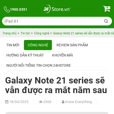
1900.0351
Trang chủ
Tin tức
Công nghệ
Galaxy Note 21 series sẽ vẫn được ra mắt 
TIN MỚI
CÔNG NGHỆ
REVIEW SẢN PHẨM
HƯỚNG DẪN KỸ THUẬT
KHUYẾN MÃI
NGƯỜI NỔI TIẾNG TIN CHỌN 24HSTORE
Galaxy Note 21 series sẽ
vẫn được ra mắt năm sau
18/04/2025
3360
Know Everything