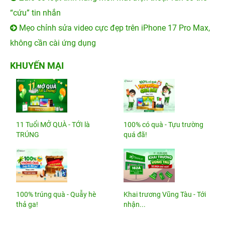
“cứu” tin nhắn
Mẹo chỉnh sửa video cực đẹp trên iPhone 17 Pro Max,
không cần cài ứng dụng
KHUYẾN MẠI
11 Tuổi MỞ QUÀ - TỚI là
100% có quà - Tựu trường
TRÚNG
quá đã!
100% trúng quà - Quẫy hè
Khai trương Vũng Tàu - Tới
thả ga!
nhận...