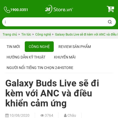
1900.0351
Trang chủ
Tin tức
Công nghệ
Galaxy Buds Live sẽ đi kèm với ANC và điều
TIN MỚI
CÔNG NGHỆ
REVIEW SẢN PHẨM
HƯỚNG DẪN KỸ THUẬT
KHUYẾN MÃI
NGƯỜI NỔI TIẾNG TIN CHỌN 24HSTORE
Galaxy Buds Live sẽ đi
kèm với ANC và điều
khiển cảm ứng
10/08/2020
3764
Châu