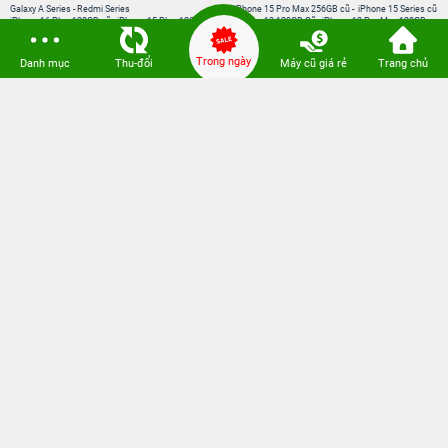
Galaxy A Series
-
Redmi Series
iPhone 15 Pro Max 256GB cũ
-
iPhone 15 Series cũ
iPhone 16 Plus 128GB cũ
-
iPhone 15 Plus 128GB
iPhone 13 128GB Cũ
-
iPhone 12 Pro Max 128GB
cũ
Cũ
iPhone 16 128GB cũ
-
iPhone 14 Pro Max 128GB cũ
Watch cũ
-
AirPods cũ
iPhone 15 128GB cũ
-
iPhone 13 Pro Max 128GB cũ
Watch Series 11
-
Watch SE 2025
Trong ngày
Danh mục
Thu-đổi
Máy cũ giá rẻ
Trang chủ
iPhone 14 Pro 128GB cũ
-
iPhone 11 Pro Max 64GB
Pencil Pro 2024
-
Apple AirPods
cũ
iPad A16
-
iPad Air M4
-
iPad mini 7
iPad Pro M5
-
MacBook Neo
MacBook Pro M5
-
MacBook Air M5
Loa Sounarc
-
Phụ kiện chính hãng
Kết nối 24hStore
Website thành viên:
Bệnh Viện Điện Thoại, Laptop 24h
CÔNG TY TNHH CÔNG NGHỆ ISTAR GCNDKHKD: 0316635415 do Sở KH & ĐT