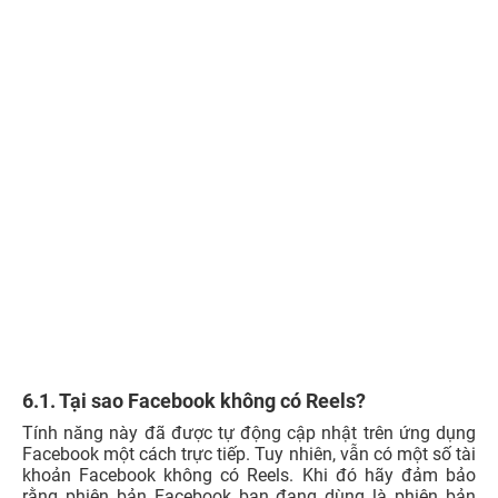
6.1. Tại sao Facebook không có Reels?
Tính năng này đã được tự động cập nhật trên ứng dụng
Facebook một cách trực tiếp. Tuy nhiên, vẫn có một số tài
khoản Facebook không có Reels. Khi đó hãy đảm bảo
rằng phiên bản Facebook bạn đang dùng là phiên bản
cập nhật mới nhất bằng cách truy cập ứng dụng
Facebook trên App Store của các dòng iPhone
hoặc CH
Play nhé!
Gợi ý các
cách lọc bạn bè trên Facebook
nhanh
chóng khi Facebook cá nhân của bạn rơi vào tình
trạng quá tải hay loãng bạn bè.