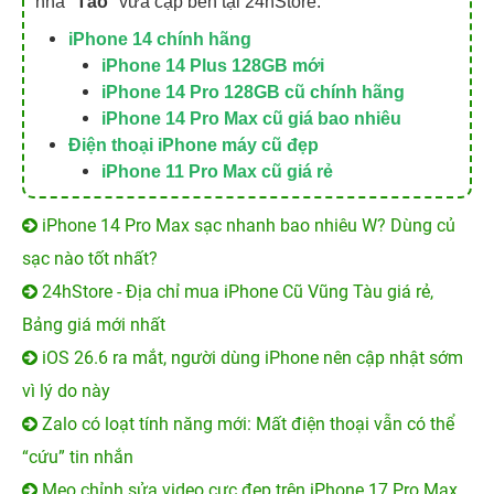
iPhone 14 Pro Max sạc nhanh bao nhiêu W? Dùng củ
sạc nào tốt nhất?
24hStore - Địa chỉ mua iPhone Cũ Vũng Tàu giá rẻ,
Bảng giá mới nhất
iOS 26.6 ra mắt, người dùng iPhone nên cập nhật sớm
vì lý do này
Zalo có loạt tính năng mới: Mất điện thoại vẫn có thể
“cứu” tin nhắn
Mẹo chỉnh sửa video cực đẹp trên iPhone 17 Pro Max,
không cần cài ứng dụng
KHUYẾN MẠI