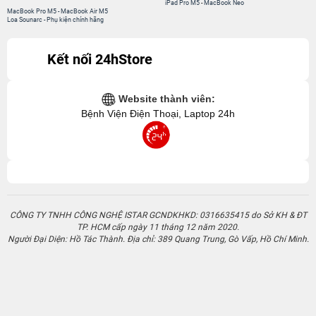
CÔNG TY TNHH CÔNG NGHỆ ISTAR GCNDKHKD: 0316635415 do Sở KH & ĐT
TP. HCM cấp ngày 11 tháng 12 năm 2020.
Người Đại Diện: Hồ Tác Thành. Địa chỉ: 389 Quang Trung, Gò Vấp, Hồ Chí Minh.