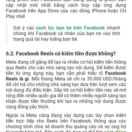
6.2. Facebook Reels có kiếm tiền được không?
Meta đang cố gắng để tạo ra nhiều cơ hội kiếm tiền thông
qua Reels cho các nhà sáng tạo nội dung. Để kiếm được
tiền từ ứng dụng này, bạn cần phải hiểu rõ
Facebook
Reels là gì
. Mỗi tháng Meta sẽ chi ra 35.000 USD/tháng
để chi trả cho những nhà sáng tạo dựa trên lượt xem các
nội dung đủ điều kiện. Sắp tới cơ hội kiếm tiền này sẽ mở
rộng đến nhiều quốc gia để có thêm nhiều người sáng tạo
nhận được tiền thưởng khi tạo ra những nội dung được
cộng đồng yêu thích.
Ngoài ra Meta cũng đang xây dựng các tùy chọn kiếm
tiền trực tiếp cho Reels trên Facebook, thông qua các
chương trình chia sẻ doanh thu quảng cáo và sự ủng hộ
từ người hâm mộ. Bên cạnh đó, bạn có thể tìm
cách đăng
ảnh lên Facebook không bị vỡ
để thu hút tương tác về
trang cá nhân.
6.3. Facebook Reels có bị bản quyền âm thanh
không?
Dù là của cá nhân hay của các doanh nghiệp khi đăng tải
đều được Facebook quét và kiểm tra mọi nội dung vi
phạm trước khi công khai. Điều này có nghĩa là chính