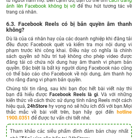
sách quyền sở hữu trí tuệ không cho phép video được
đăng tải có chứa nội dung hay âm thanh vi phạm bản
quyền. Đặc biệt là bất kỳ người dùng Facebook nào cũng
có thể báo cáo cho Facebook về nội dung, âm thanh họ
cho rằng đang vi phạm bản quyền.
Chúng tôi tin rằng, sau khi bạn đọc hết bài viết này thì
bạn đã hiểu được
Facebook Reels là gì
. Và với những
kiến thức về cách thức sử dụng tính năng Reels một cách
hiệu quả,
24hStore
hy vọng nó sẽ hữu ích đối với bạn.Mọi
thắc mắc về bài viết trên, bạn hãy gọi đến
hotline
1900.0351
để được tư vấn chi tiết nhé.
Tham khảo các siêu phẩm đình đám bán chạy nhất
nhà "
Táo
" vừa cập bến tại 24hStore:
iPhone 14 chính hãng
iPhone 14 Plus 128GB mới
iPhone 14 Pro 128GB cũ chính hãng
iPhone 14 Pro Max cũ giá bao nhiêu
Điện thoại iPhone máy cũ đẹp
iPhone 11 Pro Max cũ giá rẻ