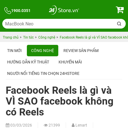
1900.0351
Trang chủ
Tin tức
Công nghệ
Facebook Reels là gì và VÌ SAO facebook kh
TIN MỚI
CÔNG NGHỆ
REVIEW SẢN PHẨM
HƯỚNG DẪN KỸ THUẬT
KHUYẾN MÃI
NGƯỜI NỔI TIẾNG TIN CHỌN 24HSTORE
Facebook Reels là gì và
VÌ SAO facebook không
có Reels
03/03/2026
21399
Lenart