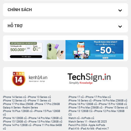
iPhone 14 Series cũ
-
iPhone 13 Series cũ
iPhone 17 cũ
-
iPhone 17 Pro Max cũ
iPhone 12 Series cũ
-
iPhone 11 Series cũ
iPhone 16 Series cũ
-
iPhone 16 Pro Max 256GB cũ
iPhone 17 Pro Max 256GB
-
iPhone 17 Pro 256GB
iPhone 16 Pro 128GB cũ
-
iPhone 15 Pro 128GB cũ
Galaxy A Series
-
Redmi Series
iPhone 15 Pro Max 256GB cũ
-
iPhone 15 Series cũ
iPhone 16 Plus 128GB cũ
-
iPhone 15 Plus 128GB
iPhone 13 128GB Cũ
-
iPhone 12 Pro Max 128GB
cũ
Cũ
iPhone 16 128GB cũ
-
iPhone 14 Pro Max 128GB cũ
Watch cũ
-
AirPods cũ
iPhone 15 128GB cũ
-
iPhone 13 Pro Max 128GB cũ
Watch Series 11
-
Watch SE 2025
iPhone 14 Pro 128GB cũ
-
iPhone 11 Pro Max 64GB
Pencil Pro 2024
-
Apple AirPods
cũ
iPad A16
-
iPad Air M4
-
iPad mini 7
iPad Pro M5
-
MacBook Neo
MacBook Pro M5
-
MacBook Air M5
Loa Sounarc
-
Phụ kiện chính hãng
Kết nối 24hStore
Website thành viên:
Bệnh Viện Điện Thoại, Laptop 24h