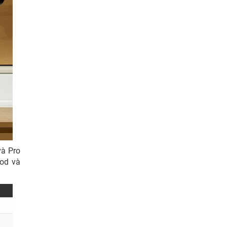
và Pro
Pod và