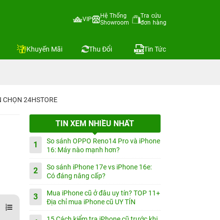
Hệ Thống
Tra cứu
VIP
Showroom
đơn hàng
Khuyến Mãi
Thu Đổi
Tin Tức
IN CHỌN 24HSTORE
TIN XEM NHIỀU NHẤT
So sánh OPPO Reno14 Pro và iPhone
1
16: Máy nào mạnh hơn?
So sánh iPhone 17e vs iPhone 16e:
2
Có đáng nâng cấp?
Mua iPhone cũ ở đâu uy tín? TOP 11+
3
Địa chỉ mua iPhone cũ UY TÍN
15 Cách kiểm tra iPhone cũ trước khi