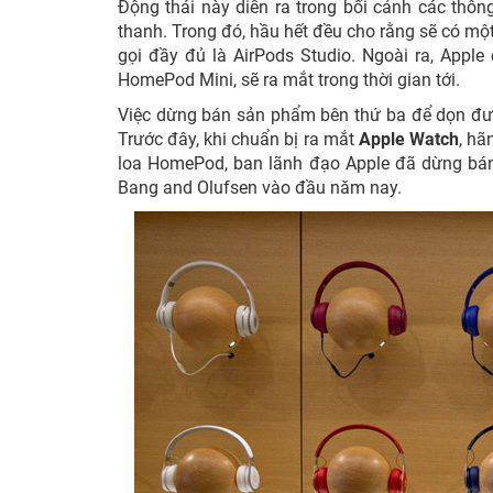
Động thái này diễn ra trong bối cảnh các thôn
thanh. Trong đó, hầu hết đều cho rằng sẽ có mộ
gọi đầy đủ là AirPods Studio. Ngoài ra, Appl
HomePod Mini, sẽ ra mắt trong thời gian tới.
Việc dừng bán sản phẩm bên thứ ba để dọn đườ
Trước đây, khi chuẩn bị ra mắt
Apple Watch
, hã
loa HomePod, ban lãnh đạo Apple đã dừng bán
Bang and Olufsen vào đầu năm nay.