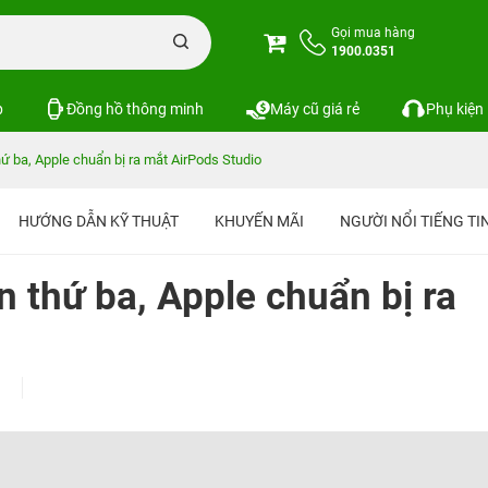
Gọi mua hàng
1900.0351
p
Đồng hồ thông minh
Máy cũ giá rẻ
Phụ kiện
ứ ba, Apple chuẩn bị ra mắt AirPods Studio
HƯỚNG DẪN KỸ THUẬT
KHUYẾN MÃI
NGƯỜI NỔI TIẾNG T
 thứ ba, Apple chuẩn bị ra