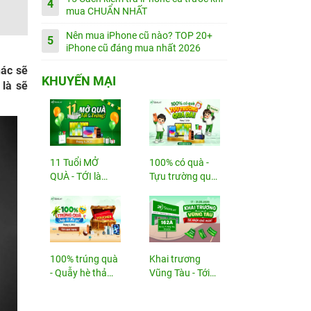
4
mua CHUẨN NHẤT
Nên mua iPhone cũ nào? TOP 20+
5
iPhone cũ đáng mua nhất 2026
ác sẽ
KHUYẾN MẠI
 là sẽ
11 Tuổi MỞ
100% có quà -
QUÀ - TỚI là
Tựu trường quá
TRÚNG
đã!
100% trúng quà
Khai trương
- Quẫy hè thả
Vũng Tàu - Tới
ga!
nhận...