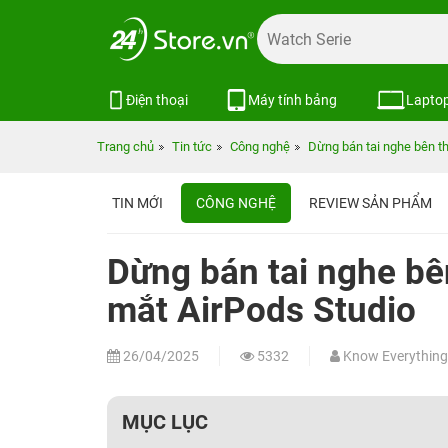
Điện thoại
Máy tính bảng
Lapto
Trang chủ
Tin tức
Công nghệ
Dừng bán tai nghe bên th
TIN MỚI
CÔNG NGHỆ
REVIEW SẢN PHẨM
Dừng bán tai nghe bên
mắt AirPods Studio
26/04/2025
5332
Know Everything
MỤC LỤC