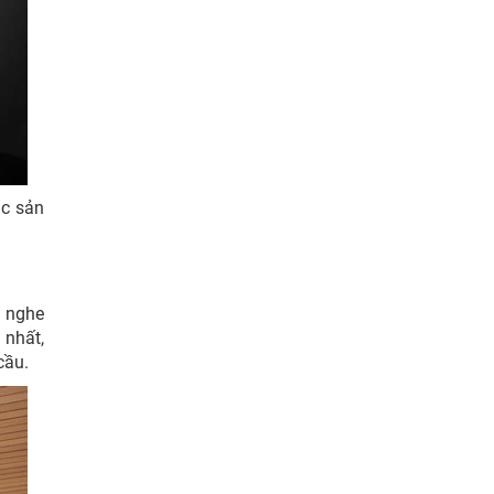
ác sản
i nghe
 nhất,
 cầu.