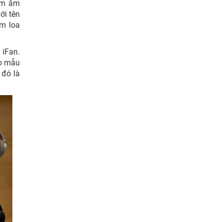
hẩm âm
ới tên
ẩm loa
 iFan.
ho mẫu
 đó là