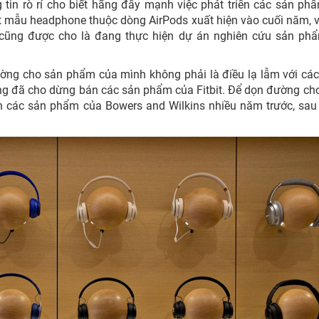
g tin rò rỉ cho biết hãng đẩy mạnh việc phát triển các sản p
t mẫu headphone thuộc dòng AirPods xuất hiện vào cuối năm, v
e cũng được cho là đang thực hiện dự án nghiên cứu sản ph
ng cho sản phẩm của mình không phải là điều lạ lẫm với các
ng đã cho dừng bán các sản phẩm của Fitbit. Để dọn đường c
 các sản phẩm của Bowers and Wilkins nhiều năm trước, sau