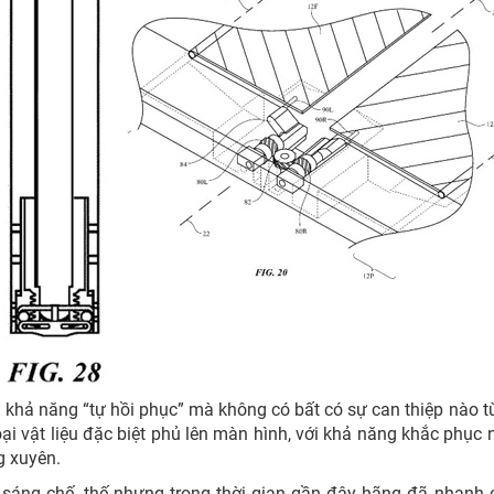
 khả năng “tự hồi phục” mà không có bất có sự can thiệp nào t
ại vật liệu đặc biệt phủ lên màn hình, với khả năng khắc phục
ng xuyên.
ng sáng chế, thế nhưng trong thời gian gần đây hãng đã nhanh