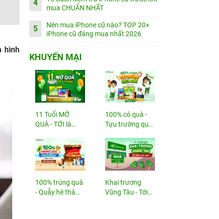
4
mua CHUẨN NHẤT
Nên mua iPhone cũ nào? TOP 20+
5
iPhone cũ đáng mua nhất 2026
n hình
KHUYẾN MẠI
11 Tuổi MỞ
100% có quà -
QUÀ - TỚI là
Tựu trường quá
TRÚNG
đã!
100% trúng quà
Khai trương
- Quẫy hè thả
Vũng Tàu - Tới
ga!
nhận...