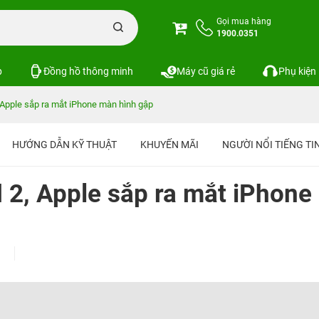
Gọi mua hàng
1900.0351
p
Đồng hồ thông minh
Máy cũ giá rẻ
Phụ kiện
 Apple sắp ra mắt iPhone màn hình gập
HƯỚNG DẪN KỸ THUẬT
KHUYẾN MÃI
NGƯỜI NỔI TIẾNG T
 2, Apple sắp ra mắt iPhone