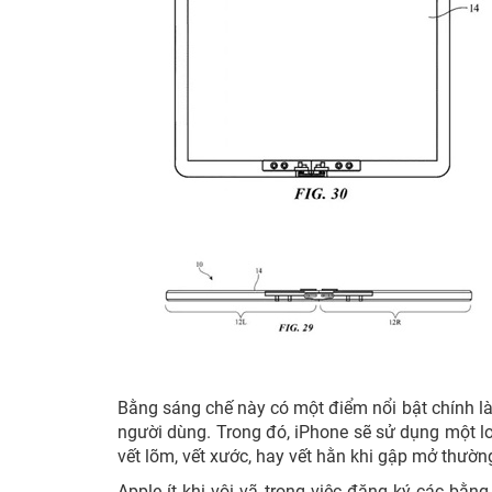
Bằng sáng chế này có một điểm nổi bật chính là
người dùng. Trong đó, iPhone sẽ sử dụng một lo
vết lõm, vết xước, hay vết hằn khi gập mở thườ
Apple ít khi vội vã trong việc đăng ký các bằ