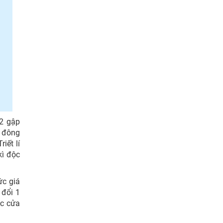
12 gập
c đông
iết lí
kì độc
ức giá
 đổi 1
ác cửa