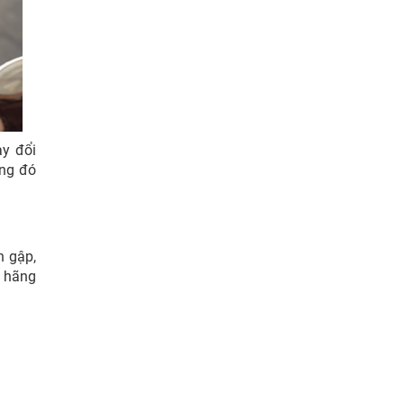
ay đổi
ong đó
h gập,
a hãng