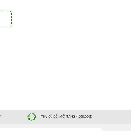
I
THU CŨ ĐỔI MỚI TẶNG 4.000.000Đ