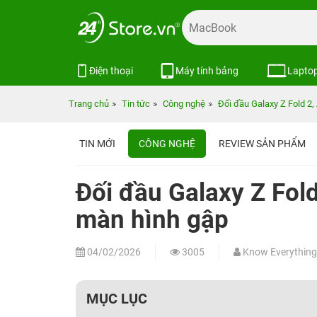
Điện thoại
Máy tính bảng
Lapto
Trang chủ
Tin tức
Công nghệ
Đối đầu Galaxy Z Fold 2,
TIN MỚI
CÔNG NGHỆ
REVIEW SẢN PHẨM
Đối đầu Galaxy Z Fold
màn hình gập
04/02/2026
3005
Know Everything
MỤC LỤC