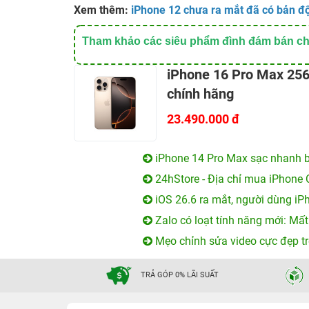
Xem thêm:
iPhone 12 chưa ra mắt đã có bản độ
Tham khảo các siêu phẩm đình đám bán chạ
iPhone 16 Pro Max 25
chính hãng
23.490.000 đ
iPhone 14 Pro Max sạc nhanh b
24hStore - Địa chỉ mua iPhone 
iOS 26.6 ra mắt, người dùng iP
Zalo có loạt tính năng mới: Mất
Mẹo chỉnh sửa video cực đẹp tr
TRẢ GÓP 0% LÃI SUẤT