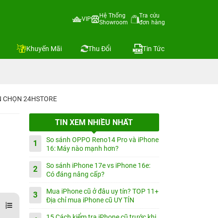
Hệ Thống
Tra cứu
VIP
Showroom
đơn hàng
Khuyến Mãi
Thu Đổi
Tin Tức
IN CHỌN 24HSTORE
TIN XEM NHIỀU NHẤT
So sánh OPPO Reno14 Pro và iPhone
1
16: Máy nào mạnh hơn?
So sánh iPhone 17e vs iPhone 16e:
2
Có đáng nâng cấp?
Mua iPhone cũ ở đâu uy tín? TOP 11+
3
Địa chỉ mua iPhone cũ UY TÍN
15 Cách kiểm tra iPhone cũ trước khi