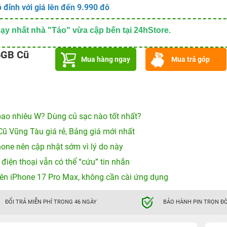
 đỉnh với giá lên đến 9.990 đô
y nhất nhà "Táo" vừa cập bến tại 24hStore.
6GB Cũ
Mua hàng ngay
Mua trả góp
ao nhiêu W? Dùng củ sạc nào tốt nhất?
Cũ Vũng Tàu giá rẻ, Bảng giá mới nhất
hone nên cập nhật sớm vì lý do này
 điện thoại vẫn có thể “cứu” tin nhắn
ên iPhone 17 Pro Max, không cần cài ứng dụng
ĐỔI TRẢ MIỄN PHÍ TRONG 46 NGÀY
BẢO HÀNH PIN TRỌN ĐỜ