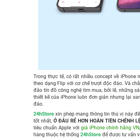
Trong thực tế, có rất nhiều concept về iPhone
theo dạng Flip với cơ chế trượt độc đáo. Và c
đảo tín đồ công nghệ tìm mua, bởi lẽ, những sả
thiết kế của iPhone luôn đơn giản nhưng lại sa
đáo.
24hStore
xin phép mang thông tin thú vị này 
tốt nhất,
Ở ĐÂU RẺ HƠN HOÀN TIỀN CHÊNH L
tiêu chuẩn Apple với
giá iPhone chính hãng VN
hàng thuộc hệ thống
24hStore
để được tư vấn và