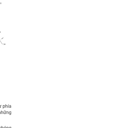
ừ phía
 những
 chóng