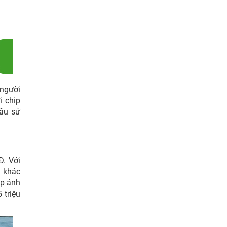
 người
i chip
cầu sử
Đ. Với
g khác
ụp ảnh
 triệu