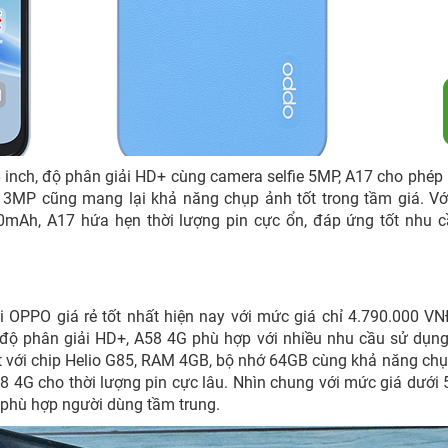
inch, độ phân giải HD+ cùng camera selfie 5MP, A17 cho phép
 13MP cũng mang lại khả năng chụp ảnh tốt trong tầm giá. Vớ
0mAh, A17 hứa hẹn thời lượng pin cực ổn, đáp ứng tốt nhu 
 OPPO giá rẻ tốt nhất hiện nay với mức giá chỉ 4.790.000 VN
h độ phân giải HD+, A58 4G phù hợp với nhiều nhu cầu sử dụn
ốt với chip Helio G85, RAM 4GB, bộ nhớ 64GB cùng khả năng ch
4G cho thời lượng pin cực lâu. Nhìn chung với mức giá dưới 5
phù hợp người dùng tầm trung.