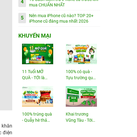
4
mua CHUẨN NHẤT
Nên mua iPhone cũ nào? TOP 20+
5
iPhone cũ đáng mua nhất 2026
KHUYẾN MẠI
11 Tuổi MỞ
100% có quà -
QUÀ - TỚI là
Tựu trường quá
TRÚNG
đã!
100% trúng quà
Khai trương
- Quẫy hè thả
Vũng Tàu - Tới
 khăn
ga!
nhận...
c điện