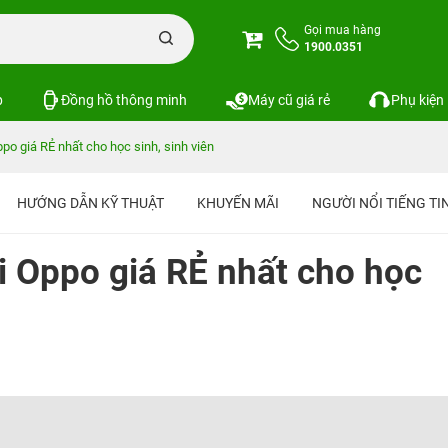
Gọi mua hàng
1900.0351
p
Đồng hồ thông minh
Máy cũ giá rẻ
Phụ kiện
ppo giá RẺ nhất cho học sinh, sinh viên
HƯỚNG DẪN KỸ THUẬT
KHUYẾN MÃI
NGƯỜI NỔI TIẾNG T
i Oppo giá RẺ nhất cho học