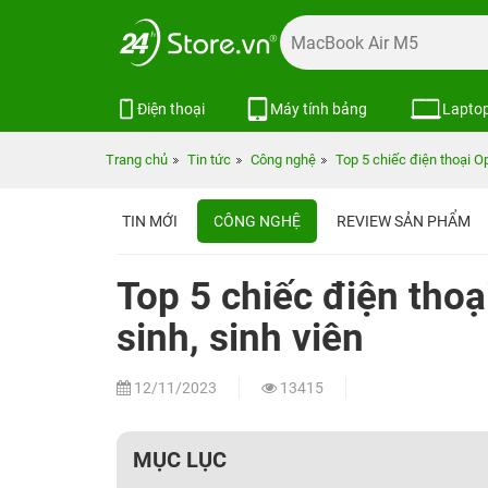
Điện thoại
Máy tính bảng
Lapto
Trang chủ
Tin tức
Công nghệ
Top 5 chiếc điện thoại O
TIN MỚI
CÔNG NGHỆ
REVIEW SẢN PHẨM
Top 5 chiếc điện thoạ
sinh, sinh viên
12/11/2023
13415
MỤC LỤC