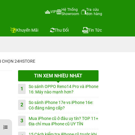
Hệ Thống
Tra cứu
VIP
Showroom
đơn hàng
Khuyến Mãi
Thu Đổi
Tin Tức
IN CHỌN 24HSTORE
TIN XEM NHIỀU NHẤT
So sánh OPPO Reno14 Pro và iPhone
1
16: Máy nào mạnh hơn?
So sánh iPhone 17e vs iPhone 16e:
2
Có đáng nâng cấp?
Mua iPhone cũ ở đâu uy tín? TOP 11+
3
Địa chỉ mua iPhone cũ UY TÍN
15 Cách kiểm tra iPhone cũ trước khi