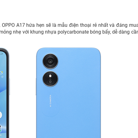
, OPPO A17 hứa hẹn sẽ là mẫu điện thoại rẻ nhất và đáng mu
 mỏng nhẹ với khung nhựa polycarbonate bóng bẩy, dễ dàng cầ