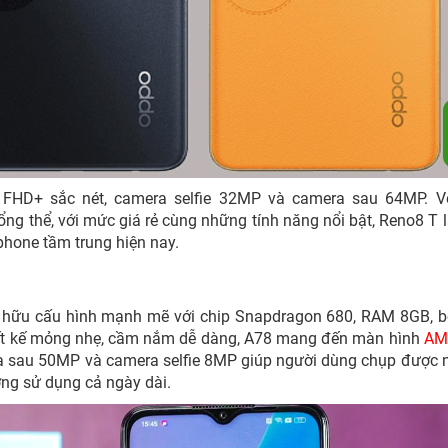
 FHD+ sắc nét, camera selfie 32MP và camera sau 64MP. Vớ
ổng thể, với mức giá rẻ cùng những tính năng nổi bật, Reno8 T 
hone tầm trung hiện nay.
hữu cấu hình mạnh mẽ với chip Snapdragon 680, RAM 8GB, b
iết kế mỏng nhẹ, cầm nắm dễ dàng, A78 mang đến màn hình
AM
sau 50MP và camera selfie 8MP giúp người dùng chụp được 
ợng sử dụng cả ngày dài.