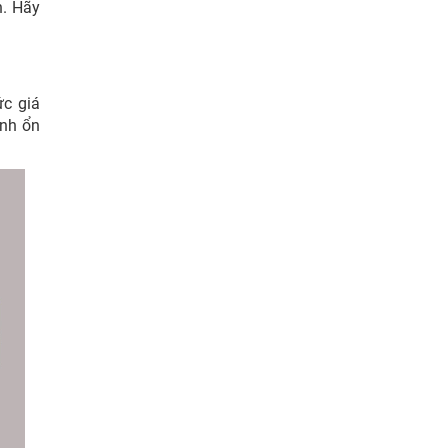
n. Hãy
ức giá
ình ổn