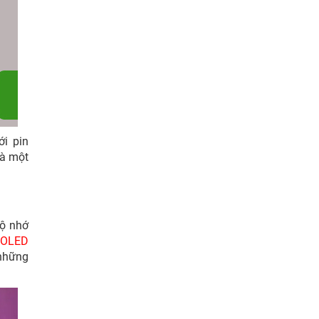
i pin
là một
ộ nhớ
OLED
những